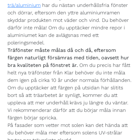
trä/aluminium
har du nästan underhållsfria fönster
och dörrar, eftersom den yttre aluminiumramen
skyddar produkten mot väder och vind. Du behöver
därför inte måla! Om du upptäcker mindre repor i
aluminiumet kan de avlägsnas med ett
poleringsmedel.
Träfönster måste målas då och då, eftersom
färgen naturligt försämras med tiden, oavsett hur
bra kvaliteten på fönstret är.
Om du precis har fått
helt nya träfönster från Klar behöver du inte måla
dem igen på cirka 10 år under normala förhållanden.
Om du upptäcker att färgen på utsidan har slitits
bort så att träarbetet är synligt, kommer du att
uppleva att mer underhåll krävs ju längre du väntar.
Vi rekommenderar därför att du börjar måla innan
färgen börjar spricka.
På fasader som vetter mot solen kan det hända att
du behöver måla mer eftersom solens UV-strålar