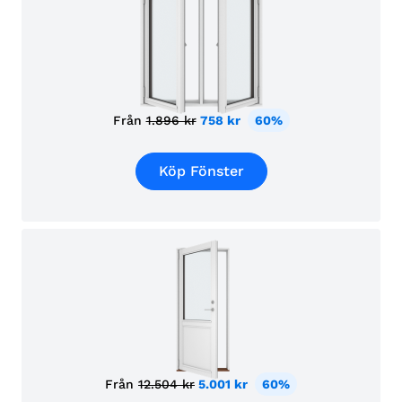
Från
1.896 kr
758 kr
60%
Köp Fönster
Från
12.504 kr
5.001 kr
60%