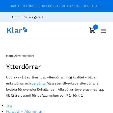
KVALITETSFÖNSTER OCH DÖRRAR MED UPP TILL
60
% RABATT
Upp till 12 års garanti
0
›
›
Hem
Dörr
Ytterdörr
Ytterdörrar
Utforska vårt sortiment av ytterdörrar i hög kvalitet - både
enkeldörrar och
pardörrar
. Våra egentillverkade ytterdörrar är
byggda för svenska förhållanden. Alla dörrar levereras med upp
till 12 års garanti för trä/aluminium och 7 år för trä.
Trä
Furuträ + Aluminium