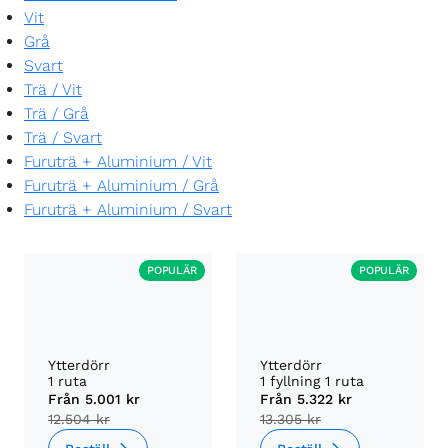
Vit
Grå
Svart
Trä
/
Vit
Trä
/
Grå
Trä
/
Svart
Furuträ + Aluminium
/
Vit
Furuträ + Aluminium
/
Grå
Furuträ + Aluminium
/
Svart
POPULÄR
POPULÄR
Ytterdörr
Ytterdörr
1 ruta
1 fyllning 1 ruta
Från
5.001 kr
Från
5.322 kr
12.504 kr
13.305 kr