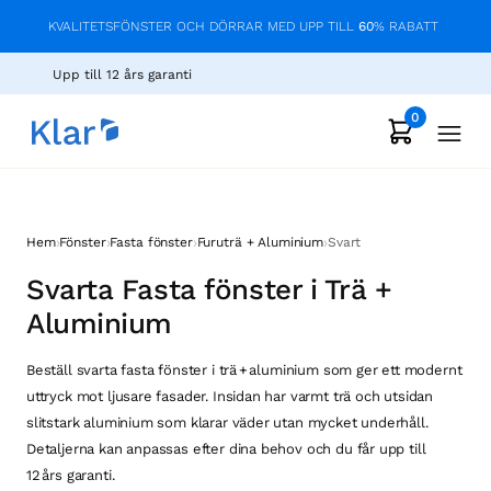
KVALITETSFÖNSTER OCH DÖRRAR MED UPP TILL
60
% RABATT
Upp till 12 års garanti
0
›
›
›
›
Hem
Fönster
Fasta fönster
Furuträ + Aluminium
Svart
Svarta Fasta fönster i Trä +
Aluminium
Beställ svarta fasta fönster i trä + aluminium som ger ett modernt
uttryck mot ljusare fasader. Insidan har varmt trä och utsidan
slitstark aluminium som klarar väder utan mycket underhåll.
Detaljerna kan anpassas efter dina behov och du får upp till
12 års garanti.