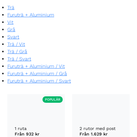
Trä
Furuträ + Aluminium
Vit
Grå
Svart
Trä
/
Vit
Trä
/
Grå
Trä
/
Svart
Furuträ + Aluminium
/
Vit
Furuträ + Aluminium
/
Grå
Furuträ + Aluminium
/
Svart
POPULÄR
1 ruta
2 rutor med post
Från
932 kr
Från
1.629 kr