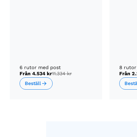
6 rutor med post
8 rutor
Från
4.534 kr
11.334 kr
Från
2.
Beställ
Bestä