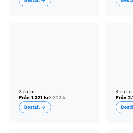
Beställ
Bestä
3 rutor
4 rutor
Från
1.321 kr
3.302 kr
Från
2.
Beställ
Bestä