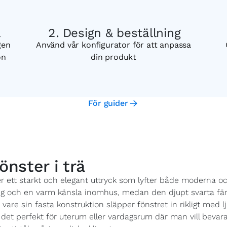
a
Design & beställning
gen
Använd vår konfigurator för att anpassa
on
din produkt
För guider
önster i trä
ger ett starkt och elegant uttryck som lyfter både moderna oc
ering och en varm känsla inomhus, medan den djupt svarta fä
vare sin fasta konstruktion släpper fönstret in rikligt med 
ör det perfekt för uterum eller vardagsrum där man vill bevar