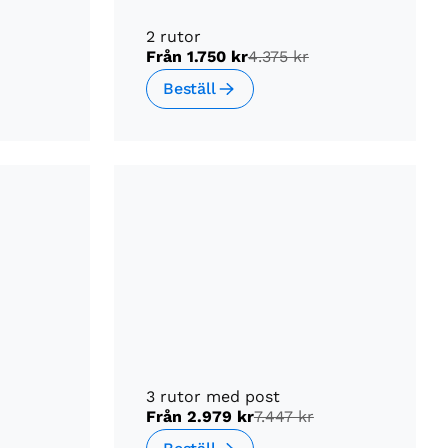
2 rutor
Från
1.750 kr
4.375 kr
Beställ
3 rutor med post
Från
2.979 kr
7.447 kr