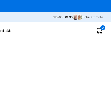
018-800 81 38
Boka ett möte
0
ntakt