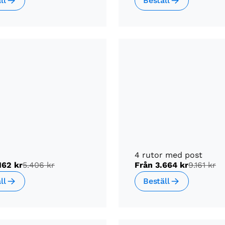
ll
Beställ
4 rutor med post
162 kr
5.406 kr
Från
3.664 kr
9.161 kr
ll
Beställ