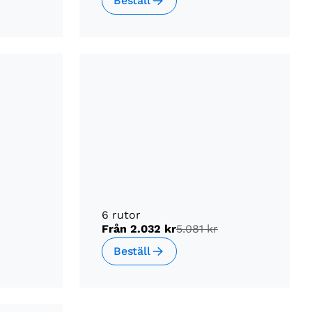
Beställ
6 rutor
Från
2.032 kr
5.081 kr
Beställ