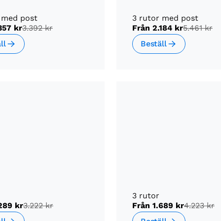
r med post
3 rutor med post
357 kr
3.392 kr
Från
2.184 kr
5.461 kr
ll
Beställ
3 rutor
289 kr
3.222 kr
Från
1.689 kr
4.223 kr