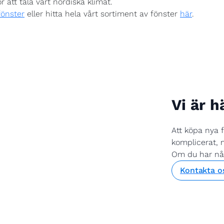
r att tåla vårt nordiska klimat.
fönster
eller hitta hela vårt sortiment av fönster
här
.
Vi är h
Att köpa nya 
komplicerat, m
Om du har någr
Kontakta o