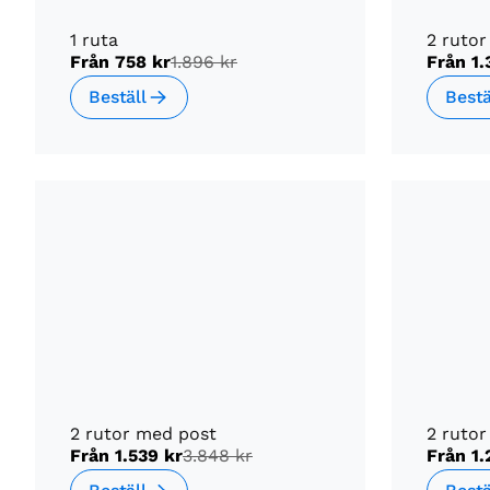
1 ruta
2 ruto
Från
758 kr
1.896 kr
Från
1.
Beställ
Bestä
2 rutor med post
2 rutor
Från
1.539 kr
3.848 kr
Från
1.