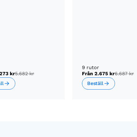
9 rutor
273 kr
5.682 kr
Från
2.675 kr
6.687 kr
ll
Beställ