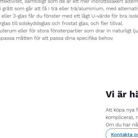
fektivitet, samtidigt som de är ett mer inbrottssäkert altern
 grått som går att få i trä eller trä/aluminium, med alternativ
eller 3-glas får du fönster med ett lågt U-värde för bra isole
rglas till solskyddsglas och frostat glas, och fler tillval.
uterum eller för stora fönsterpartier som drar in naturligt lj
passa måtten för att passa dina specifika behov.
Vi är h
Att köpa nya 
komplicerat, m
Om du har någr
Kontakta o