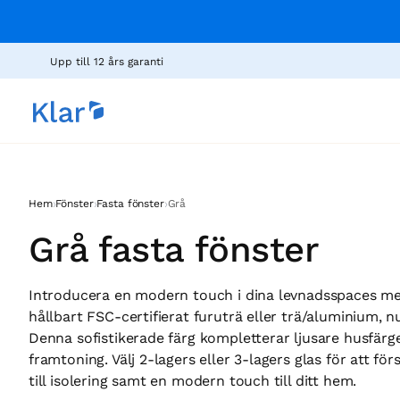
Upp till 12 års garanti
›
›
›
Hem
Fönster
Fasta fönster
Grå
Grå fasta fönster
Introducera en modern touch i dina levnadsspaces med
hållbart FSC-certifierat furuträ eller trä/aluminium, nu 
Denna sofistikerade färg kompletterar ljusare husfär
framtoning. Välj 2-lagers eller 3-lagers glas för att fö
till isolering samt en modern touch till ditt hem.