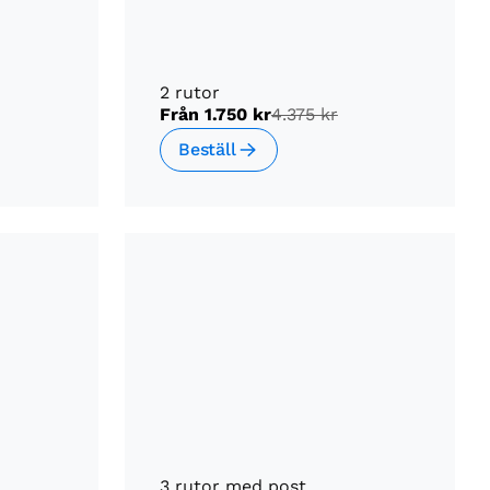
2 rutor
Från
1.750 kr
4.375 kr
Beställ
3 rutor med post