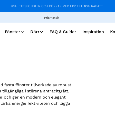
KVALITETSFÖNSTER OCH DÖRRAR MED UPP TILL
60
% RABATT
Prismatch
Fönster
Dörr
FAQ & Guider
Inspiration
Ko
 fasta fönster tillverkade av robust
tillgängliga i stilrena antracitgrått.
ger och ger en modern och elegant
rstärka energieffektiviteten och lägga