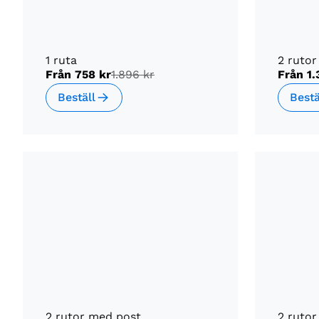
1 ruta
2 ruto
Från
758 kr
1.896 kr
Från
1.
Beställ
Bestä
2 rutor med post
2 rutor