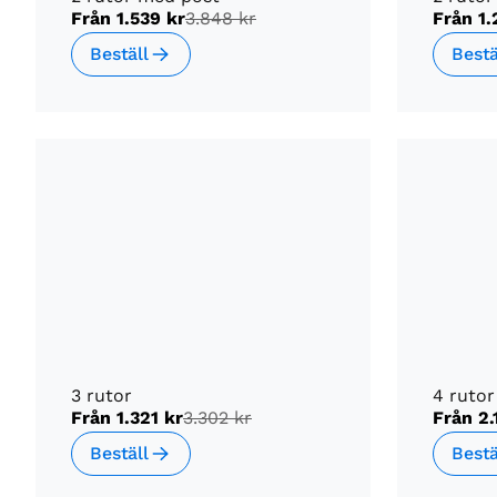
Från
1.539 kr
3.848 kr
Från
1.
Beställ
Bestä
3 rutor
4 rutor
Från
1.321 kr
3.302 kr
Från
2.
Beställ
Bestä