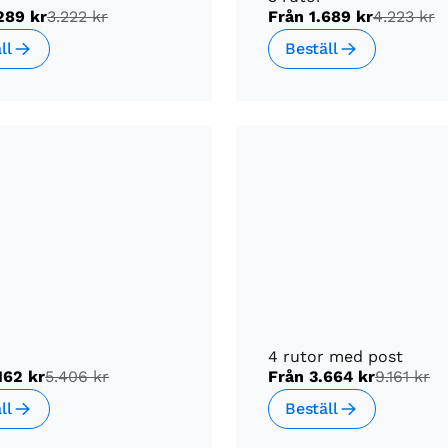
289 kr
3.222 kr
Från
1.689 kr
4.223 kr
ll
Beställ
4 rutor med post
162 kr
5.406 kr
Från
3.664 kr
9.161 kr
ll
Beställ