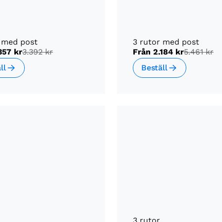
r med post
3 rutor med post
357 kr
3.392 kr
Från
2.184 kr
5.461 kr
ll
Beställ
3 rutor