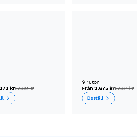
9 rutor
273 kr
5.682 kr
Från
2.675 kr
6.687 kr
ll
Beställ