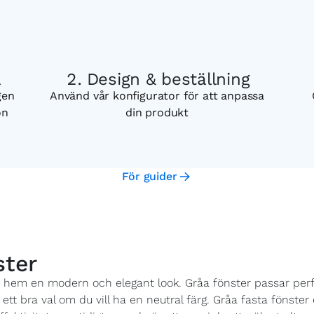
a
Design & beställning
gen
Använd vår konfigurator för att anpassa
on
din produkt
För guider
ster
itt hem en modern och elegant look. Gråa fönster passar perf
t bra val om du vill ha en neutral färg. Gråa fasta fönster e