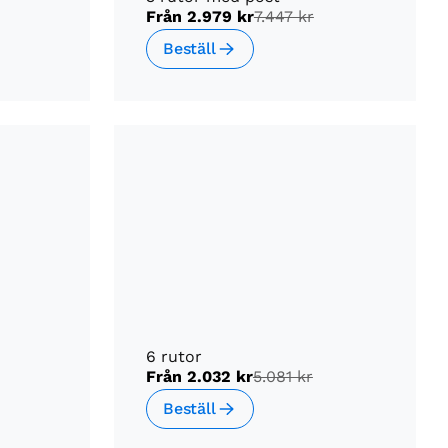
Från
2.979 kr
7.447 kr
Beställ
6 rutor
Från
2.032 kr
5.081 kr
Beställ