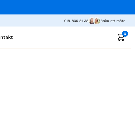
018-800 81 38
Boka ett möte
0
ntakt