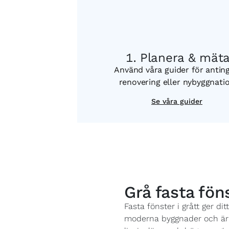
Planera & mät
Använd våra guider för antin
renovering eller nybyggnati
Se våra guider
Grå fasta fön
Fasta fönster i grått ger d
moderna byggnader och är et