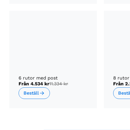
6 rutor med post
8 rutor
Från
4.534 kr
11.334 kr
Från
2.
Beställ
Bestä