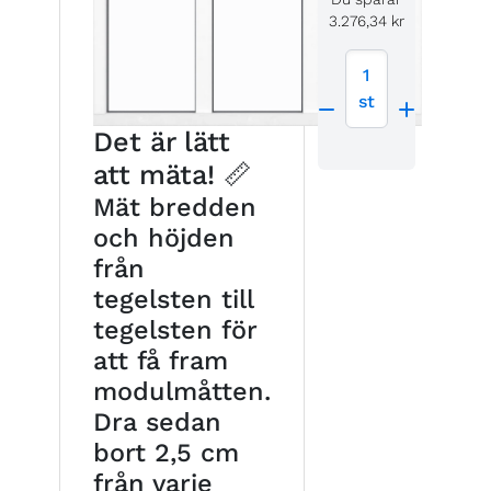
3.276,34 kr
1
st
Det är lätt
att mäta! 📏
Mät bredden
och höjden
från
tegelsten till
tegelsten för
att få fram
modulmåtten.
Dra sedan
bort 2,5 cm
från varje