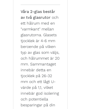
Våra 2-glas består
av två glasrutor
och
ett hålrum med en
"varmkant" mellan
glasrutorna. Glasets
tjocklek är 4-6 mm
beroende på vilken
typ av glas som väljs,
och hålrummet är 20
mm. Sammantaget
innebär detta en
tjocklek på 26-32
mm och ett lågt U-
värde på 1,1, vilket
innebär god isolering
och potentiella
besparingar på din