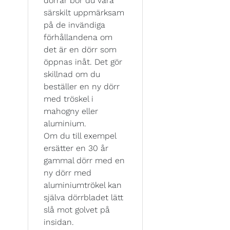
dörrar bör du vara
särskilt uppmärksam
på de invändiga
förhållandena om
det är en dörr som
öppnas inåt. Det gör
skillnad om du
beställer en ny dörr
med tröskel i
mahogny eller
aluminium.
Om du till exempel
ersätter en 30 år
gammal dörr med en
ny dörr med
aluminiumtrökel kan
själva dörrbladet lätt
slå mot golvet på
insidan.