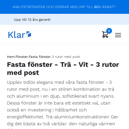
KVALITETSFÖNSTER OCH DÖRRAR MED UPP TILL
60
% RABATT
Upp till 12 års garanti
0
›
›
›
Hem
Fönster
Fasta fönster
3 rutor med post
Fasta fönster - Trä - Vit - 3 rutor
med post
Upplev tidlös elegans med våra fasta fönster - 3
rutor med post, nu i en stilren kombination av trä
och aluminium i en djup, sofistikerad svart nyans.
Dessa fönster är inte bara ett estetiskt val, utan
också en investering i hållbarhet och
energieffektivitet. Trä-aluminiumkonstruktionen Ger
dig det bästa av två världar: den naturliga värmen