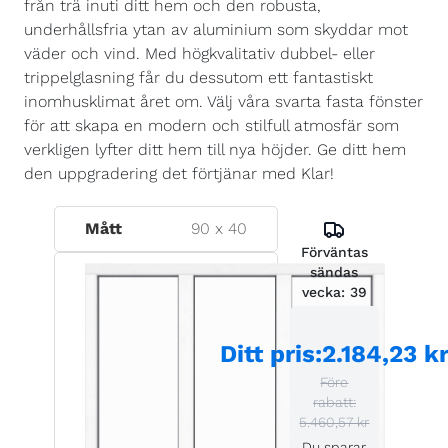
från trä inuti ditt hem och den robusta,
underhållsfria ytan av aluminium som skyddar mot
väder och vind. Med högkvalitativ dubbel- eller
trippelglasning får du dessutom ett fantastiskt
inomhusklimat året om. Välj våra svarta fasta fönster
för att skapa en modern och stilfull atmosfär som
verkligen lyfter ditt hem till nya höjder. Ge ditt hem
den uppgradering det förtjänar med Klar!
Mått
90
x
40
Förväntas
sändas
vecka:
39
Ditt pris
:
2.184,23 k
Före
rabatt:
5.460,57 kr
Du sparar