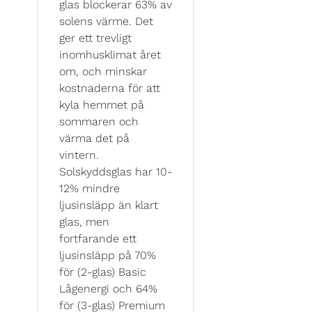
glas blockerar 63% av
solens värme. Det
ger ett trevligt
inomhusklimat året
om, och minskar
kostnaderna för att
kyla hemmet på
sommaren och
värma det på
vintern.
Solskyddsglas har 10-
12% mindre
ljusinsläpp än klart
glas, men
fortfarande ett
ljusinsläpp på 70%
för (2-glas) Basic
Lågenergi och 64%
för (3-glas) Premium