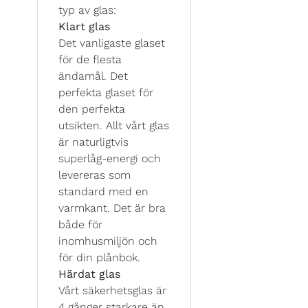
typ av glas:
Klart glas
Det vanligaste glaset
för de flesta
ändamål. Det
perfekta glaset för
den perfekta
utsikten. Allt vårt glas
är naturligtvis
superlåg-energi och
levereras som
standard med en
varmkant. Det är bra
både för
inomhusmiljön och
för din plånbok.
Härdat glas
Vårt säkerhetsglas är
4 gånger starkare än