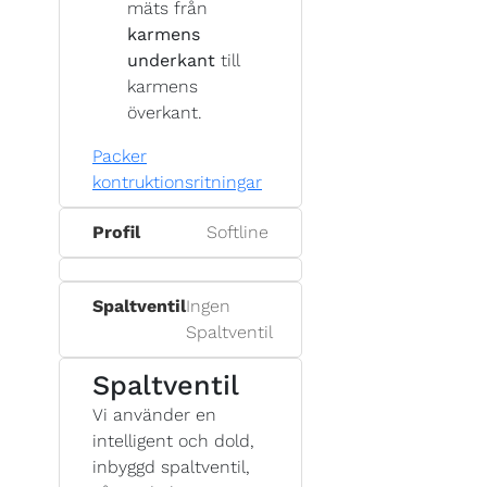
mäts från
karmens
underkant
till
karmens
överkant.
Packer
kontruktionsritningar
Profil
Softline
Spaltventil
Ingen
Spaltventil
Spaltventil
Vi använder en
intelligent och dold,
inbyggd spaltventil,