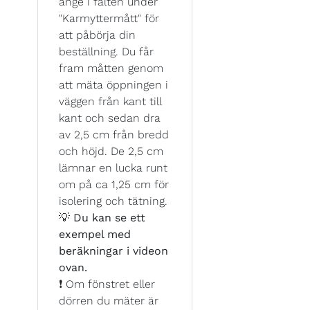
ange i fälten under
"Karmyttermått" för
att påbörja din
beställning. Du får
fram måtten genom
att mäta öppningen i
väggen från kant till
kant och sedan dra
av 2,5 cm från bredd
och höjd. De 2,5 cm
lämnar en lucka runt
om på ca 1,25 cm för
isolering och tätning.
💡
Du kan se ett
exempel med
beräkningar i videon
ovan.
❗ Om fönstret eller
dörren du mäter är