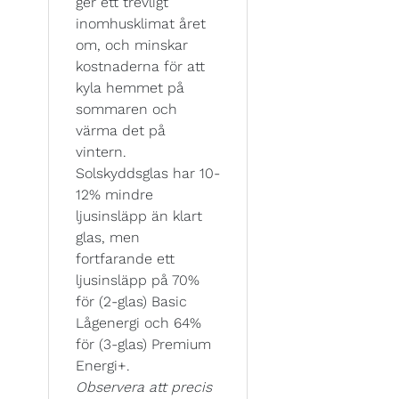
ger ett trevligt
inomhusklimat året
om, och minskar
kostnaderna för att
kyla hemmet på
sommaren och
värma det på
vintern.
Solskyddsglas har 10-
12% mindre
ljusinsläpp än klart
glas, men
fortfarande ett
ljusinsläpp på 70%
för (2-glas) Basic
Lågenergi och 64%
för (3-glas) Premium
Energi+.
Observera att precis