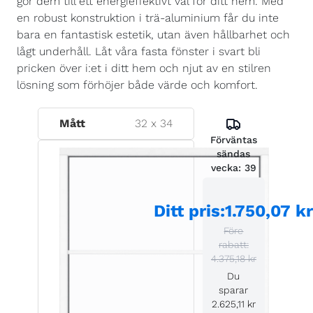
gör dem till ett energieffektivt val för ditt hem. Med
en robust konstruktion i trä-aluminium får du inte
bara en fantastisk estetik, utan även hållbarhet och
lågt underhåll. Låt våra fasta fönster i svart bli
pricken över i:et i ditt hem och njut av en stilren
lösning som förhöjer både värde och komfort.
Mått
32
x
34
Förväntas
sändas
vecka:
39
Ditt pris
:
1.750,07 k
Före
rabatt:
4.375,18 kr
Du
sparar
2.625,11 kr