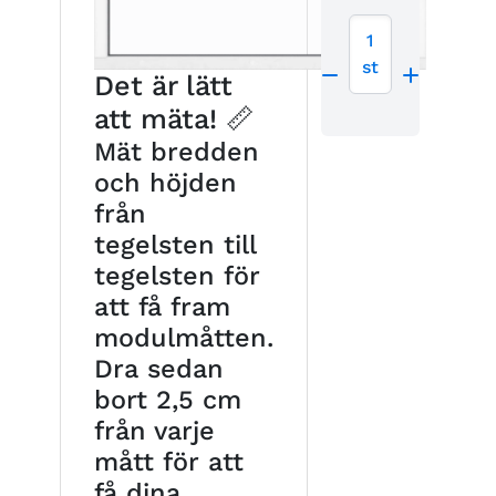
1
st
Det är lätt
att mäta! 📏
Mät bredden
och höjden
från
tegelsten till
tegelsten för
att få fram
modulmåtten.
Dra sedan
bort 2,5 cm
från varje
mått för att
få dina