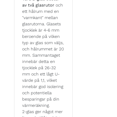
av två glasrutor
och
ett hålrum med en
"varmkant" mellan
glasrutorna. Glasets
tjocklek är 4-6 mm
beroende på vilken
typ av glas som väljs,
och hålrummet är 20
mm. Sammantaget
innebär detta en
tjocklek på 26-32
mm och ett lågt U-
värde på 1,1, vilket
innebär god isolering
och potentiella
besparingar på din
värmeräkning.
2-glas ger något mer