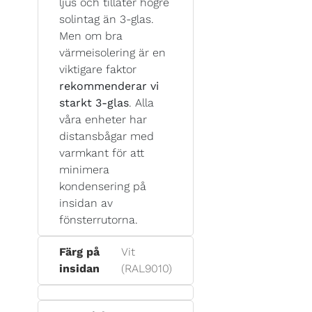
ljus och tillåter högre
solintag än 3-glas.
Men om bra
värmeisolering är en
viktigare faktor
rekommenderar vi
starkt 3-glas
. Alla
våra enheter har
distansbågar med
varmkant för att
minimera
kondensering på
insidan av
fönsterrutorna.
Färg på
Vit
insidan
(RAL9010)