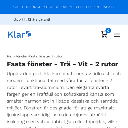
KVALITETSFÖNSTER OCH DÖRRAR MED UPP TILL
60
% RABATT
Upp till 12 års garanti
0
›
›
›
Hem
Fönster
Fasta fönster
2 rutor
Fasta fönster - Trä - Vit - 2 rutor
Upplev den perfekta kombinationen av tidlös stil och
modern funktionalitet med våra fasta fönster - 2
rutor i svart trä-aluminium. Den eleganta svarta
färgen ger en kraftfull och sofistikerad känsla som
smälter harmoniskt in i både klassiska och samtida
miljöer. Fönstren är designade för att ge maximalt
ljusinsläpp samtidigt som de erbjuder utmärkt
isolering med val av dubbelglas eller tripelglas, vilket