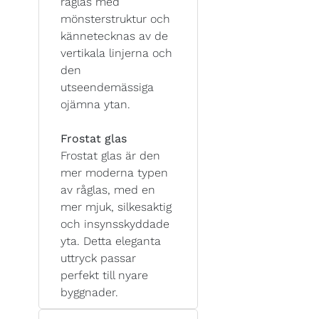
råglas med
mönsterstruktur och
kännetecknas av de
vertikala linjerna och
den
utseendemässiga
ojämna ytan.
Frostat glas
Frostat glas är den
mer moderna typen
av råglas, med en
mer mjuk, silkesaktig
och insynsskyddade
yta. Detta eleganta
uttryck passar
perfekt till nyare
byggnader.