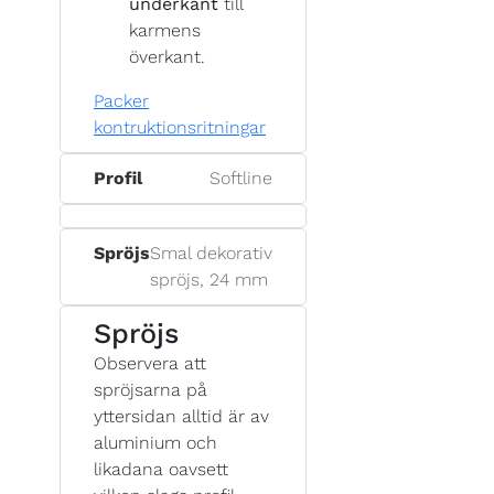
underkant
till
karmens
överkant.
Packer
kontruktionsritningar
Profil
Softline
Spröjs
Smal dekorativ
spröjs, 24 mm
Spröjs
Observera att
spröjsarna på
yttersidan alltid är av
aluminium och
likadana oavsett