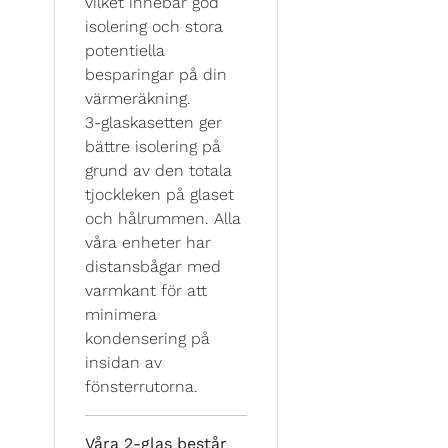
vilket innebär god
isolering och stora
potentiella
besparingar på din
värmeräkning.
3-glaskasetten ger
bättre isolering på
grund av den totala
tjockleken på glaset
och hålrummen. Alla
våra enheter har
distansbågar med
varmkant för att
minimera
kondensering på
insidan av
fönsterrutorna.
Våra 2-glas består