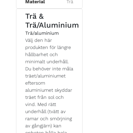
Material
Trä
Trä &
Trä/Aluminium
Trä/aluminium
Välj den här
produkten för längre
hållbarhet och
minimalt underhåll.
Du behöver inte måla
träet/aluminiumet
eftersom
aluminiumet skyddar
träet från sol och
vind. Med rätt
underhåll (tvätt av
ramar och smörjning
av gångjärn) kan
enheten hålla hela