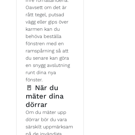
inre förhållandena.
Oavsett om det är
rått tegel, putsad
vägg eller gips över
karmen kan du
behöva beställa
fönstren med en
ramspårning så att
du senare kan göra
en snygg avslutning
runt dina nya
fönster.
🚪 När du
mäter dina
dörrar
Om du mäter upp
dörrar bör du vara
särskilt uppmärksam
på de invändiga