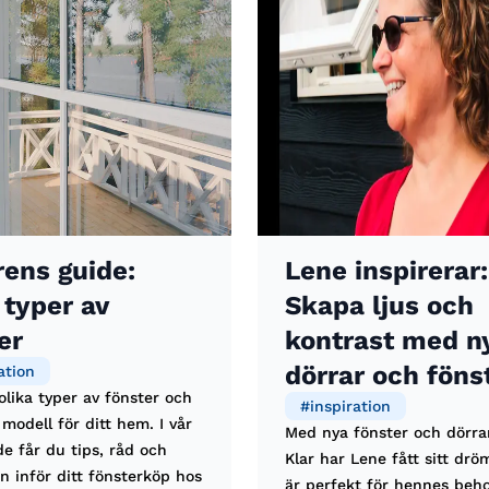
ens guide:
Lene inspirerar:
 typer av
Skapa ljus och
er
kontrast med n
dörrar och föns
ation
lika typer av fönster och
#
inspiration
t modell för ditt hem. I vår
Med nya fönster och dörra
e får du tips, råd och
Klar har Lene fått sitt dr
on inför ditt fönsterköp hos
är perfekt för hennes behov