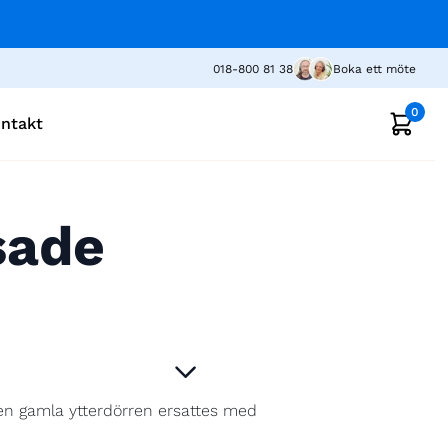
018-800 81 38
Boka ett möte
0
ntakt
sade
Den gamla ytterdörren ersattes med