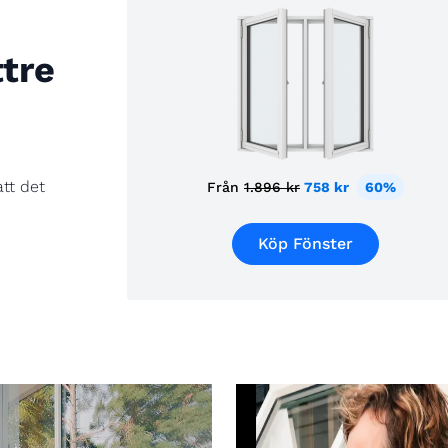
ttre
att det
Från
1.896 kr
758 kr
60%
Köp Fönster