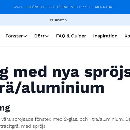
KVALITETSFÖNSTER OCH DÖRRAR MED UPP TILL
60
% RABATT
Prismatch
Fönster
Dörr
FAQ & Guider
Inspiration
Ko
g med nya spröj
 trä/aluminium
ing
våra spröjsade fönster, med 2-glas, och i trä/aluminium. 
tracitgrå, med spröjs.