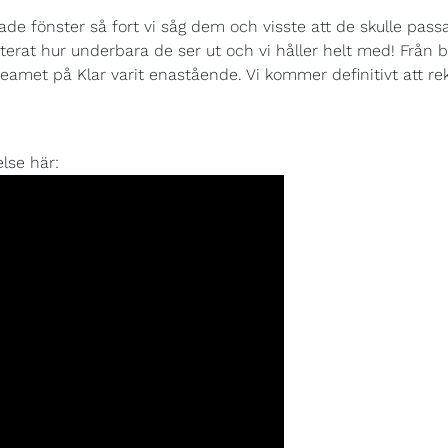
sade fönster så fort vi såg dem och visste att de skulle passa
t hur underbara de ser ut och vi håller helt med! Från best
 teamet på Klar varit enastående. Vi kommer definitivt att 
!
lse här: