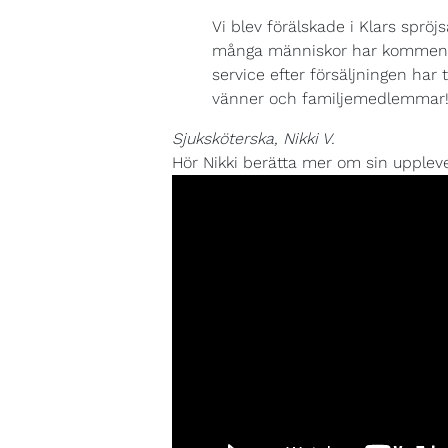
Vi blev förälskade i Klars spröj
många människor har kommentera
service efter försäljningen har
vänner och familjemedlemmar
Sjuksköterska, Nikki V.
Hör Nikki berätta mer om sin uppleve