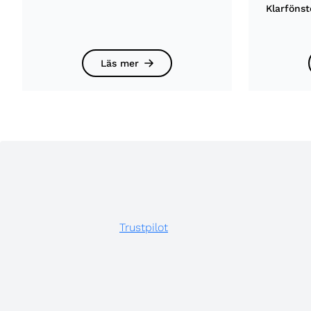
Klarfönst
Läs mer
Trustpilot