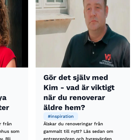
Gör det själv med
Kim - vad är viktigt
ya
när du renoverar
ter
äldre hem?
#
inspiration
r från
Älskar du renoveringar från
ömhus som
gammalt till nytt? Läs sedan om
. Bli
entreprenören och hyresvärden