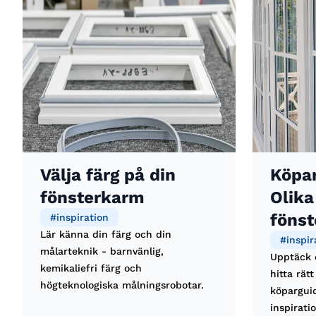
Välja färg på din
Köpar
fönsterkarm
Olika
fönst
#
inspiration
Lär känna din färg och din
#
inspir
målarteknik - barnvänlig,
Upptäck o
kemikaliefri färg och
hitta rät
högteknologiska målningsrobotar.
köparguid
inspirati