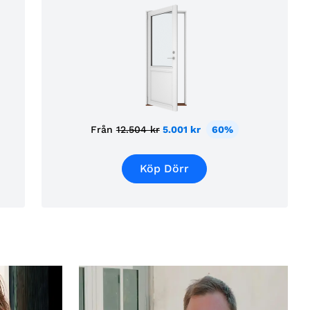
Från
12.504 kr
5.001 kr
60%
Köp Dörr