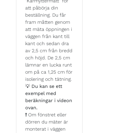
"Karmyttermått" för
att påbörja din
beställning. Du får
fram måtten genom
att mäta öppningen i
väggen från kant till
kant och sedan dra
av 2,5 cm från bredd
och höjd. De 2,5 cm
lämnar en lucka runt
om på ca 1,25 cm för
isolering och tätning.
💡
Du kan se ett
exempel med
beräkningar i videon
ovan.
❗ Om fönstret eller
dörren du mäter är
monterat i väggen