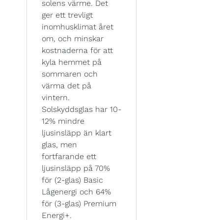
solens värme. Det
ger ett trevligt
inomhusklimat året
om, och minskar
kostnaderna för att
kyla hemmet på
sommaren och
värma det på
vintern.
Solskyddsglas har 10-
12% mindre
ljusinsläpp än klart
glas, men
fortfarande ett
ljusinsläpp på 70%
för (2-glas) Basic
Lågenergi och 64%
för (3-glas) Premium
Energi+.