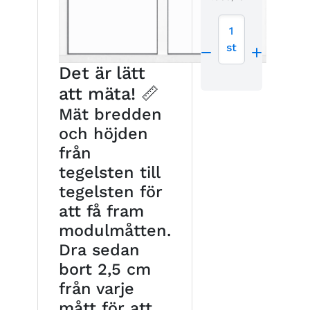
1
st
Det är lätt
att mäta! 📏
Mät bredden
och höjden
från
tegelsten till
tegelsten för
att få fram
modulmåtten.
Dra sedan
bort 2,5 cm
från varje
mått för att