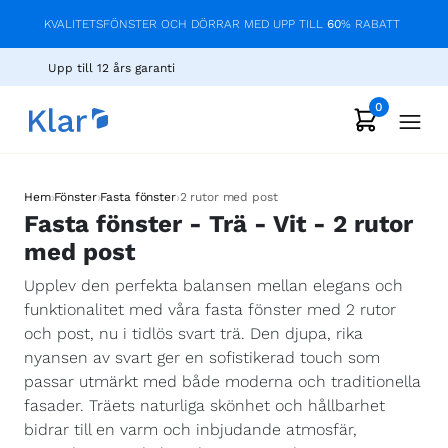
KVALITETSFÖNSTER OCH DÖRRAR MED UPP TILL
60
% RABATT
Upp till 12 års garanti
0
›
›
›
Hem
Fönster
Fasta fönster
2 rutor med post
Fasta fönster - Trä - Vit - 2 rutor
med post
Upplev den perfekta balansen mellan elegans och
funktionalitet med våra fasta fönster med 2 rutor
och post, nu i tidlös svart trä. Den djupa, rika
nyansen av svart ger en sofistikerad touch som
passar utmärkt med både moderna och traditionella
fasader. Träets naturliga skönhet och hållbarhet
bidrar till en varm och inbjudande atmosfär,