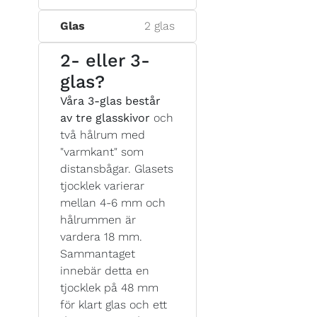
Glas
2 glas
2- eller 3-
glas?
Våra 3-glas består
av tre glasskivor
och
två hålrum med
"varmkant" som
distansbågar. Glasets
tjocklek varierar
mellan 4-6 mm och
hålrummen är
vardera 18 mm.
Sammantaget
innebär detta en
tjocklek på 48 mm
för klart glas och ett