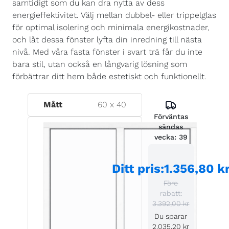
samtidigt som du kan dra nytta av dess
energieffektivitet. Välj mellan dubbel- eller trippelglas
för optimal isolering och minimala energikostnader,
och låt dessa fönster lyfta din inredning till nästa
nivå. Med våra fasta fönster i svart trä får du inte
bara stil, utan också en långvarig lösning som
förbättrar ditt hem både estetiskt och funktionellt.
Mått
60
x
40
Förväntas
sändas
vecka:
39
Ditt pris
:
1.356,80 k
Före
rabatt:
3.392,00 kr
Du sparar
2.035,20 kr