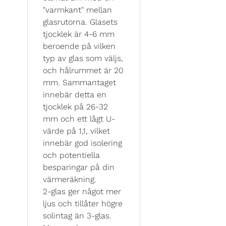
"varmkant" mellan
glasrutorna. Glasets
tjocklek är 4-6 mm
beroende på vilken
typ av glas som väljs,
och hålrummet är 20
mm. Sammantaget
innebär detta en
tjocklek på 26-32
mm och ett lågt U-
värde på 1,1, vilket
innebär god isolering
och potentiella
besparingar på din
värmeräkning.
2-glas ger något mer
ljus och tillåter högre
solintag än 3-glas.