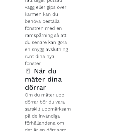
rått tegel, putsad
vägg eller gips över
karmen kan du
behöva beställa
fönstren med en
ramspårning så att
du senare kan göra
en snygg avslutning
runt dina nya
fönster.
🚪 När du
mäter dina
dörrar
Om du mäter upp
dörrar bör du vara
särskilt uppmärksam
på de invändiga
förhållandena om
det är en dörr som