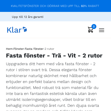
KVALITETSFÖNSTER OCH DÖRRAR MED UPP TILL
60
% RABATT
Upp till 12 års garanti
0
›
›
›
Hem
Fönster
Fasta fönster
2 rutor
Fasta fönster - Trä - Vit - 2 rutor
Uppgradera ditt hem med våra fasta fönster - 2
rutor i stilren svart trä. Dessa eleganta fönster
kombinerar naturlig skönhet med hållbarhet och
erbjuder en perfekt balans mellan design och
funktionalitet. Med robust trä som material får du
inte bara en fantastisk estetisk känsla utan även
utmärkt isoleringsegenskaper, vilket bidrar till en
behaglig inomhusmiljö året runt. Den djupa svarta