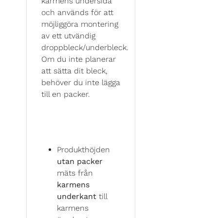
karmens undersida
och används för att
möjliggöra montering
av ett utvändig
droppbleck/underbleck.
Om du inte planerar
att sätta dit bleck,
behöver du inte lägga
till en packer.
Produkthöjden
utan packer
mäts från
karmens
underkant
till
karmens