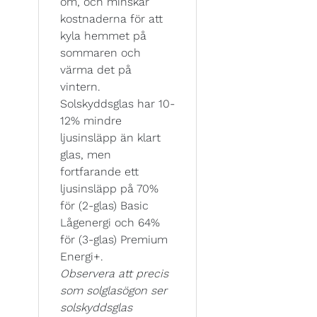
om, och minskar
kostnaderna för att
kyla hemmet på
sommaren och
värma det på
vintern.
Solskyddsglas har 10-
12% mindre
ljusinsläpp än klart
glas, men
fortfarande ett
ljusinsläpp på 70%
för (2-glas) Basic
Lågenergi och 64%
för (3-glas) Premium
Energi+.
Observera att precis
som solglasögon ser
solskyddsglas