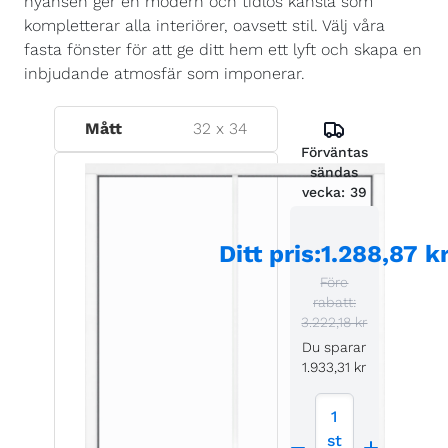
nyansen ger en modern och tidlös känsla som
kompletterar alla interiörer, oavsett stil. Välj våra
fasta fönster för att ge ditt hem ett lyft och skapa en
inbjudande atmosfär som imponerar.
Mått
32
x
34
Förväntas
sändas
vecka:
39
Ditt pris
:
1.288,87 k
Före
rabatt:
3.222,18 kr
Du sparar
1.933,31 kr
1
st