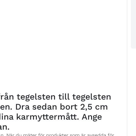
ån tegelsten till tegelsten
ten. Dra sedan bort 2,5 cm
 dina karmyttermått. Ange
an.
ån. När du mäter för produkter som är avsedda för