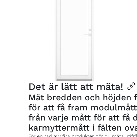
Det är lätt att mäta! 📏
Mät bredden och höjden fr
för att få fram modulmåt
från varje mått för att få
karmyttermått i fälten ov
För en rad av våra produkter bör du mäta utifr