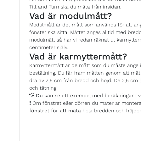
Tilt and Turn ska du mäta från insidan.
Vad är modulmått?
Modulmått är det mått som används för att ange
fönster ska sitta. Måttet anges alltid med bredd
modulmått så har vi redan räknat ut karmytterm
centimeter själv.
Vad är karmyttermått?
Karmyttermått är de mått som du måste ange i 
beställning. Du får fram måtten genom att mäta
dra av 2,5 cm från bredd och höjd. De 2,5 cm l
och tätning.
💡
Du kan se ett exempel med beräkningar i v
❗ Om fönstret eller dörren du mäter är monter
fönstret för att mäta
hela bredden och höjde