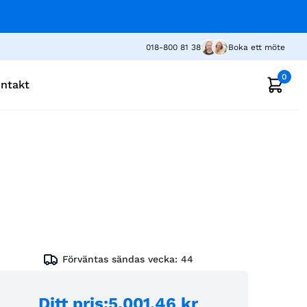
018-800 81 38
Boka ett möte
0
ntakt
Förväntas sändas vecka:
44
Ditt pris
:
5.001,46 kr