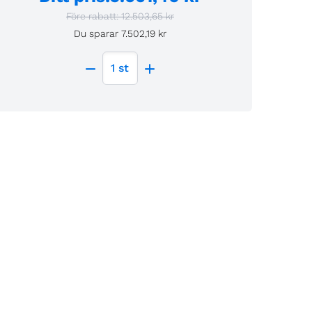
Före rabatt:
12.503,65 kr
Du sparar
7.502,19 kr
1
st