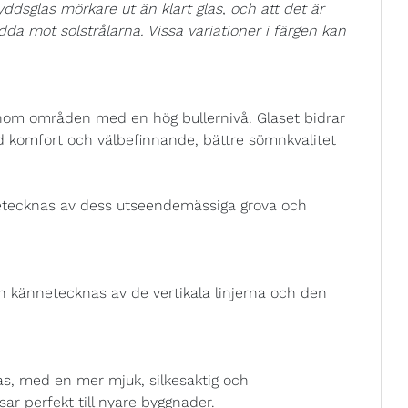
ddsglas mörkare ut än klart glas, och att det är
kydda mot solstrålarna. Vissa variationer i färgen kan
 inom områden med en hög bullernivå. Glaset bidrar
ad komfort och välbefinnande, bättre sömnkvalitet
etecknas av dess utseendemässiga grova och
h kännetecknas av de vertikala linjerna och den
as, med en mer mjuk, silkesaktig och
ar perfekt till nyare byggnader.