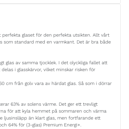
 perfekta glaset för den perfekta utsikten. Allt vårt
eras som standard med en varmkant. Det är bra både
t glas av samma tjocklek. I det olyckliga fallet att
tt delas i glasskärvor, vilket minskar risken för
 60 cm från golv vara av härdat glas. Så som i dörrar
rar 63% av solens värme. Det ger ett trevligt
rna för att kyla hemmet på sommaren och värma
 ljusinsläpp än klart glas, men fortfarande ett
 och 64% för (3-glas) Premium Energi+.