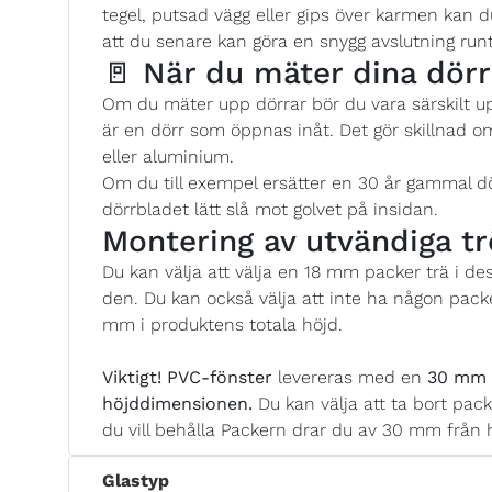
tegel, putsad vägg eller gips över karmen kan
att du senare kan göra en snygg avslutning runt
🚪 När du mäter dina dörr
Om du mäter upp dörrar bör du vara särskilt 
är en dörr som öppnas inåt. Det gör skillnad o
eller aluminium.
Om du till exempel ersätter en 30 år gammal d
dörrbladet lätt slå mot golvet på insidan.
Montering av utvändiga tr
Du kan välja att välja en 18 mm packer trä i d
den. Du kan också välja att inte ha någon pack
mm i produktens totala höjd.
Viktigt!
PVC-fönster
levereras med en
30 mm P
höjddimensionen.
Du kan välja att ta bort pack
du vill behålla Packern drar du av 30 mm från 
Glastyp