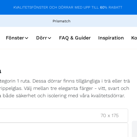
KVALITETSFÖNSTER OCH DÖRRAR MED UPP TILL
60
% RABATT
Prismatch
Fönster
Dörr
FAQ & Guider
Inspiration
Ko
a
orin 1 ruta. Dessa dörrar finns tillgängliga i trä eller trä
elglas. Välj mellan tre eleganta färger - vitt, svart och
 både säkerhet och isolering med våra kvalitetsdörrar.
70
x
175