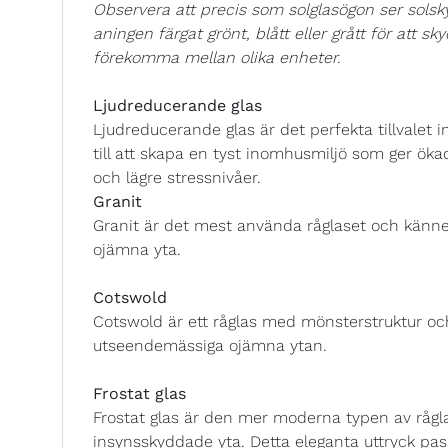
Observera att precis som solglasögon ser solsky
aningen färgat grönt, blått eller grått för att s
förekomma mellan olika enheter.
Ljudreducerande glas
Ljudreducerande glas är det perfekta tillvalet
till att skapa en tyst inomhusmiljö som ger ök
och lägre stressnivåer.
Granit
Granit är det mest använda råglaset och känn
ojämna yta.
Cotswold
Cotswold är ett råglas med mönsterstruktur oc
utseendemässiga ojämna ytan.
Frostat glas
Frostat glas är den mer moderna typen av rågl
insynsskyddade yta. Detta eleganta uttryck pass