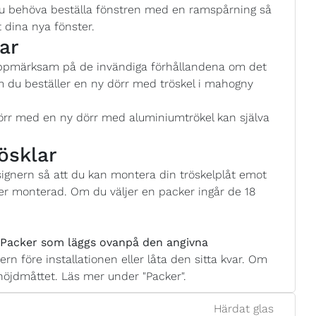
 du behöva beställa fönstren med en ramspårning så
 dina nya fönster.
ar
uppmärksam på de invändiga förhållandena om det
m du beställer en ny dörr med tröskel i mahogny
örr med en ny dörr med aluminiumtrökel kan själva
ösklar
esignern så att du kan montera din tröskelplåt emot
er monterad. Om du väljer en packer ingår de 18
acker som läggs ovanpå den angivna
ern före installationen eller låta den sitta kvar. Om
höjdmåttet. Läs mer under "Packer".
Härdat glas