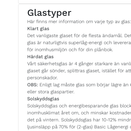
Glastyper
Här finns mer information om varje typ av glas:
Klart glas
Det vanligaste glaset för de flesta ändamål. Det
glas är naturligtvis superlåg-energi och lever
för inomhusmiljön och för din plånbok.
Härdat glas
Vårt säkerhetsglas är 4 gånger starkare än vanlig
glaset går sönder, splittras glaset, istället för a
personskador.
OBS:
Enligt lag måste glas som börjar lägre än
eller stora glaspartier.
Solskyddsglas
Solskyddsglas och energibesparande glas blocke
inomhusklimat året om, och minskar kostnade
det på vintern. Solskyddsglas har 10-12% mindre
ljusinsläpp på 70% för (2-glas) Basic Lågenergi