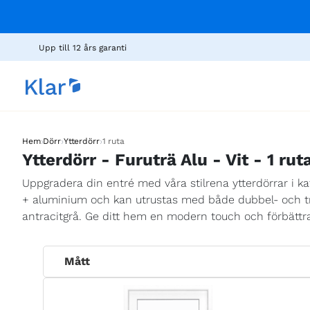
Upp till 12 års garanti
›
›
›
Hem
Dörr
Ytterdörr
1 ruta
Ytterdörr - Furuträ Alu - Vit - 1 rut
Uppgradera din entré med våra stilrena ytterdörrar i kateg
+ aluminium och kan utrustas med både dubbel- och tripp
antracitgrå. Ge ditt hem en modern touch och förbättra
Mått