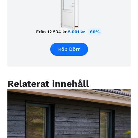
Från
12.504 kr
5.001 kr
60%
Köp Dörr
Relaterat innehåll