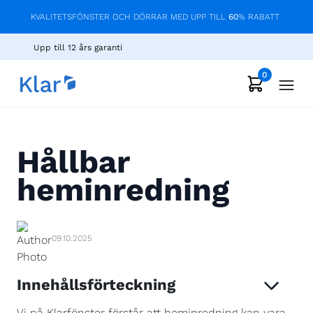
KVALITETSFÖNSTER OCH DÖRRAR MED UPP TILL
60
% RABATT
Upp till 12 års garanti
0
Hållbar
heminredning
09.10.2025
Innehållsförteckning
Vi på Klarfönster förstår att heminredning kan vara