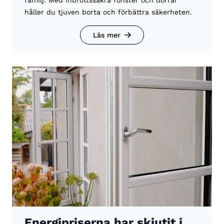
familj. Med inbrottssäkra fönster och dörrar
håller du tjuven borta och förbättra säkerheten.
Läs mer
Energipriserna har skjutit i