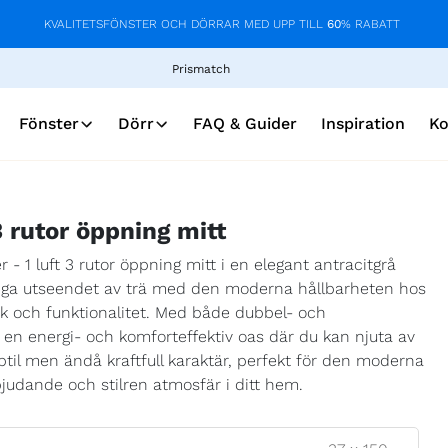
KVALITETSFÖNSTER OCH DÖRRAR MED UPP TILL
60
% RABATT
Prismatch
Fönster
Dörr
FAQ & Guider
Inspiration
Ko
3 rutor öppning mitt
- 1 luft 3 rutor öppning mitt i en elegant antracitgrå
liga utseendet av trä med den moderna hållbarheten hos
tik och funktionalitet. Med både dubbel- och
r en energi- och komforteffektiv oas där du kan njuta av
btil men ändå kraftfull karaktär, perfekt för den moderna
bjudande och stilren atmosfär i ditt hem.