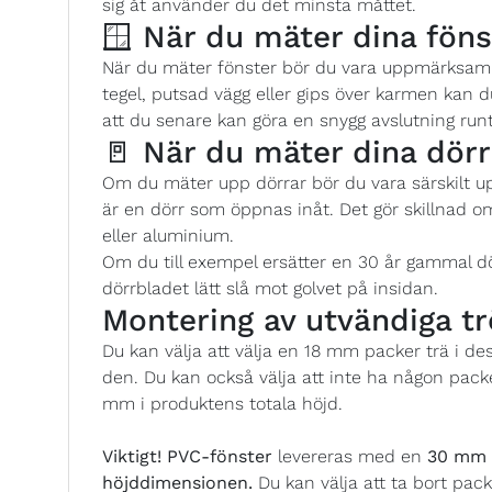
sig åt använder du det minsta måttet.
🪟 När du mäter dina föns
När du mäter fönster bör du vara uppmärksam p
tegel, putsad vägg eller gips över karmen kan
att du senare kan göra en snygg avslutning runt
🚪 När du mäter dina dörr
Om du mäter upp dörrar bör du vara särskilt 
är en dörr som öppnas inåt. Det gör skillnad o
eller aluminium.
Om du till exempel ersätter en 30 år gammal d
dörrbladet lätt slå mot golvet på insidan.
Montering av utvändiga tr
Du kan välja att välja en 18 mm packer trä i d
den. Du kan också välja att inte ha någon pack
mm i produktens totala höjd.
Viktigt!
PVC-fönster
levereras med en
30 mm P
höjddimensionen.
Du kan välja att ta bort pack