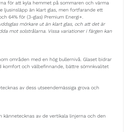
rna för att kyla hemmet på sommaren och värma
 ljusinsläpp än klart glas, men fortfarande ett
 och 64% för (3-glas) Premium Energi+.
ddsglas mörkare ut än klart glas, och att det är
kydda mot solstrålarna. Vissa variationer i färgen kan
 inom områden med en hög bullernivå. Glaset bidrar
ad komfort och välbefinnande, bättre sömnkvalitet
etecknas av dess utseendemässiga grova och
h kännetecknas av de vertikala linjerna och den