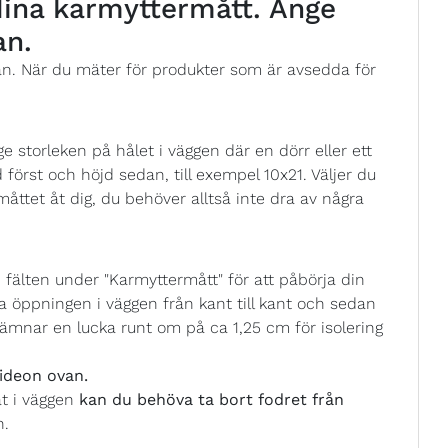
 dina karmyttermått. Ange
an.
ån. När du mäter för produkter som är avsedda för
 storleken på hålet i väggen där en dörr eller ett
 först och höjd sedan, till exempel 10x21. Väljer du
åttet åt dig, du behöver alltså inte dra av några
fälten under "Karmyttermått" för att påbörja din
 öppningen i väggen från kant till kant och sedan
ämnar en lucka runt om på ca 1,25 cm för isolering
ideon ovan.
at i väggen
kan du behöva ta bort fodret från
n.