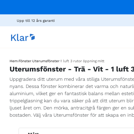
Upp till 12 års garanti
›
›
›
Hem
Fönster
Uterumsfönster
1 luft 3 rutor öppning mitt
Uterumsfönster - Trä - Vit - 1 luft 
Uppgradera ditt uterum med våra stiliga Uterumsfönster 
nyans. Dessa fönster kombinerar det varma och natur
aluminium, vilket ger en fantastisk balans mellan este
trippelglasning kan du vara säker på att ditt uterum bli
ljuset året om. Den mörka, antracitgrå färgen ger en su
bostaden. Välj våra Uterumsfönster för att skapa en in