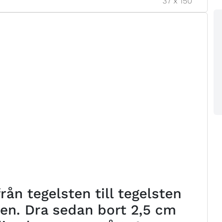
37
x
150
ån tegelsten till tegelsten
ten. Dra sedan bort 2,5 cm