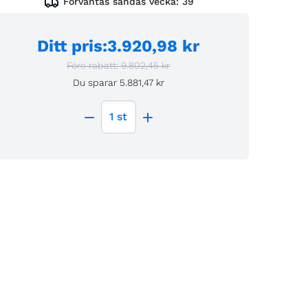
Förväntas sändas vecka:
39
Ditt pris
:
3.920,98 kr
Före rabatt:
9.802,45 kr
Du sparar
5.881,47 kr
1
st