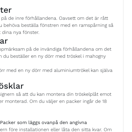
ter
å de inre förhållandena. Oavsett om det är rått
 du behöva beställa fönstren med en ramspårning så
 dina nya fönster.
ar
uppmärksam på de invändiga förhållandena om det
m du beställer en ny dörr med tröskel i mahogny
örr med en ny dörr med aluminiumtrökel kan själva
ösklar
esignern så att du kan montera din tröskelplåt emot
er monterad. Om du väljer en packer ingår de 18
acker som läggs ovanpå den angivna
ern före installationen eller låta den sitta kvar. Om