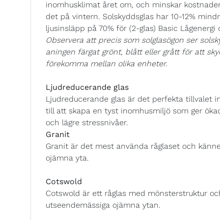
inomhusklimat året om, och minskar kostnade
det på vintern. Solskyddsglas har 10-12% mindre
ljusinsläpp på 70% för (2-glas) Basic Lågenergi
Observera att precis som solglasögon ser solsky
aningen färgat grönt, blått eller grått för att s
förekomma mellan olika enheter.
Ljudreducerande glas
Ljudreducerande glas är det perfekta tillvalet
till att skapa en tyst inomhusmiljö som ger ök
och lägre stressnivåer.
Granit
Granit är det mest använda råglaset och känn
ojämna yta.
Cotswold
Cotswold är ett råglas med mönsterstruktur oc
utseendemässiga ojämna ytan.