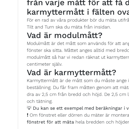
från varje mått för att få
karmyttermått i fälten ov
För en rad av våra produkter bör du mäta utifr
Tilt and Turn ska du mäta från insidan.
Vad är modulmått?
Modulmått är det mått som används för att ange
fönster ska sitta. Måttet anges alltid med bredd
modulmått så har vi redan räknat ut karmytterm
centimeter själv.
Vad är karmyttermått?
Karmyttermått är de mått som du måste ange i 
beställning. Du får fram måtten genom att mäta
dra av 2,5 cm från bredd och höjd. De 2,5 cm l
och tätning.
💡
Du kan se ett exempel med beräkningar i v
❗ Om fönstret eller dörren du mäter är monter
fönstret för att mäta
hela bredden och höjde