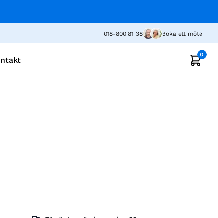
018-800 81 38
Boka ett möte
0
ntakt