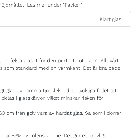
höjdmåttet. Läs mer under "Packer".
Klart glas
 perfekta glaset för den perfekta utsikten. Allt vårt
eras som standard med en varmkant. Det är bra både
t glas av samma tjocklek. I det olyckliga fallet att
tt delas i glasskärvor, vilket minskar risken för
 60 cm från golv vara av härdat glas. Så som i dörrar
rar 63% av solens värme. Det ger ett trevligt