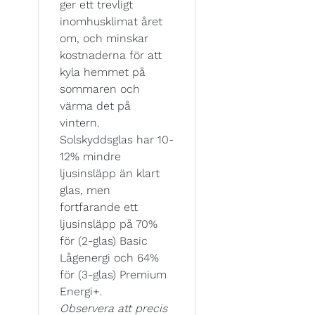
ger ett trevligt
inomhusklimat året
om, och minskar
kostnaderna för att
kyla hemmet på
sommaren och
värma det på
vintern.
Solskyddsglas har 10-
12% mindre
ljusinsläpp än klart
glas, men
fortfarande ett
ljusinsläpp på 70%
för (2-glas) Basic
Lågenergi och 64%
för (3-glas) Premium
Energi+.
Observera att precis