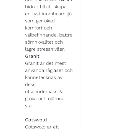
bidrar till att skapa
en tyst inomhusmiljö
som ger ökad
komfort och
välbefinnande, bättre
sömnkvalitet och
lägre stressnivåer.
Granit
Granit är det mest
använda råglaset och
kännetecknas av
dess
utseendemässiga
grova och ojämna
yta.
Cotswold
Cotswold är ett