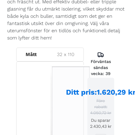
och fräscht ut. Med effektiv dubbel- eller tripple
glasning får du utmärkt isolering, vilket skyddar mot
både kyla och buller, samtidigt som det ger en
fantastisk utsikt över din omgivning. Välj våra
uterumsfönster för en tidlös och funktionell detalj
som lyfter ditt hem!
Mått
32
x
110
Förväntas
sändas
vecka:
39
Ditt pris
:
1.620,29 k
Före
rabatt:
4.050,72 kr
Du sparar
2.430,43 kr