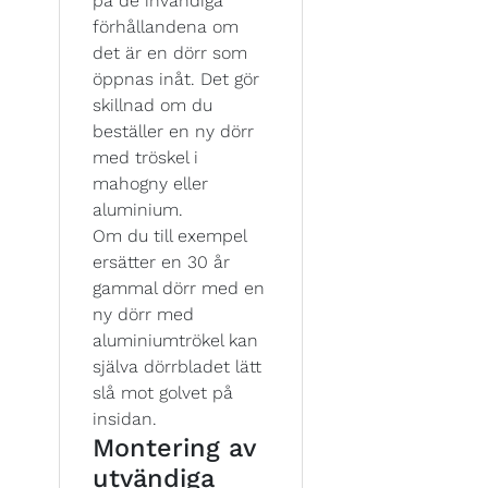
på de invändiga
förhållandena om
det är en dörr som
öppnas inåt. Det gör
skillnad om du
beställer en ny dörr
med tröskel i
mahogny eller
aluminium.
Om du till exempel
ersätter en 30 år
gammal dörr med en
ny dörr med
aluminiumtrökel kan
själva dörrbladet lätt
slå mot golvet på
insidan.
Montering av
utvändiga