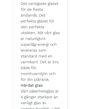
Det vanligaste glaset
för de flesta
ändamål. Det
perfekta glaset för
den perfekta
utsikten. Allt vårt glas
är naturligtvis
superlåg-energi och
levereras som
standard med en
varmkant. Det är bra
både för
inomhusmiljön och
för din plånbok.
Härdat glas
Vårt säkerhetsglas är
4 gånger starkare än
vanligt glas av
samma tjocklek. I det