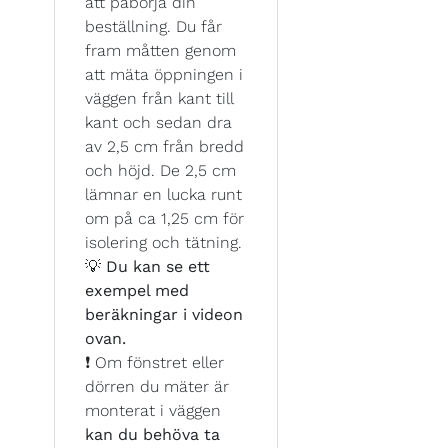
att påbörja din
beställning. Du får
fram måtten genom
att mäta öppningen i
väggen från kant till
kant och sedan dra
av 2,5 cm från bredd
och höjd. De 2,5 cm
lämnar en lucka runt
om på ca 1,25 cm för
isolering och tätning.
💡
Du kan se ett
exempel med
beräkningar i videon
ovan.
❗ Om fönstret eller
dörren du mäter är
monterat i väggen
kan du behöva ta