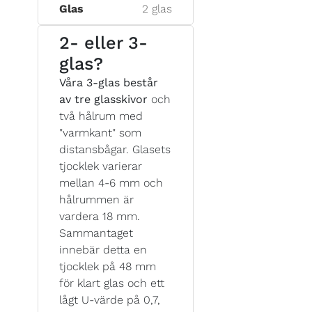
Glas
2 glas
2- eller 3-
glas?
Våra 3-glas består
av tre glasskivor
och
två hålrum med
"varmkant" som
distansbågar. Glasets
tjocklek varierar
mellan 4-6 mm och
hålrummen är
vardera 18 mm.
Sammantaget
innebär detta en
tjocklek på 48 mm
för klart glas och ett
lågt U-värde på 0,7,