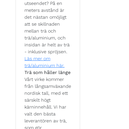
utseendet? På en
meters avstånd är
det nästan omöjligt
att se skillnaden
mellan trä och
trä/aluminium, och
insidan är helt av trä
- inklusive spröjsen.
Läs mer om
trä/aluminium här.
Trä som håller länge
Vårt virke kommer
från långsamväxande
nordisk tall, med ett
särskilt högt
kärninnehåll. Vi har
valt den bästa
leverantören av trä,
som gör