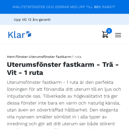
KVALITETSFÖNSTER OCH DÖRRAR MED UPP TILL
60
% RABATT
Upp till 12 års garanti
0
›
›
›
Hem
Fönster
Uterumsfönster fastkarm
1 ruta
Uterumsfönster fastkarm - Trä -
Vit - 1 ruta
Uterumsfönster fastkarm - 1 ruta är den perfekta
lösningen för att förvandla ditt uterum till en ljus och
inbjudande oas. Tillverkade av högkvalitativt trä ger
dessa fönster inte bara en varm och naturlig känsla,
utan även en oöverträffad hållbarhet. Den eleganta
vita nyansen smälter sömlöst in i alla typer av
inredning och gör att ditt uterum ser både stilrent