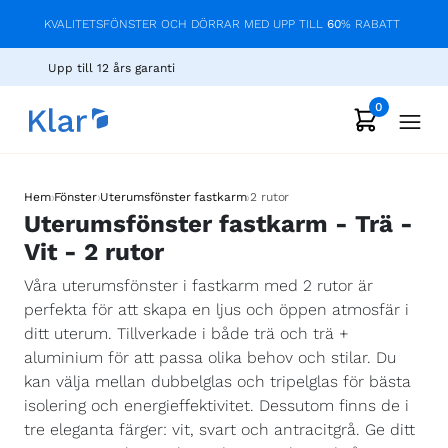
KVALITETSFÖNSTER OCH DÖRRAR MED UPP TILL
60
% RABATT
Upp till 12 års garanti
0
›
›
›
Hem
Fönster
Uterumsfönster fastkarm
2 rutor
Uterumsfönster fastkarm - Trä -
Vit - 2 rutor
Våra uterumsfönster i fastkarm med 2 rutor är
perfekta för att skapa en ljus och öppen atmosfär i
ditt uterum. Tillverkade i både trä och trä +
aluminium för att passa olika behov och stilar. Du
kan välja mellan dubbelglas och tripelglas för bästa
isolering och energieffektivitet. Dessutom finns de i
tre eleganta färger: vit, svart och antracitgrå. Ge ditt