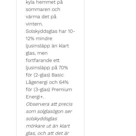
kyla hemmet på
sommaren och
värma det på
vintern.
Solskyddsglas har 10-
12% mindre
ljusinsläpp än klart
glas, men
fortfarande ett
ljusinsläpp på 70%
för (2-glas) Basic
Lågenergi och 64%
för (3-glas) Premium
Energi+.
Observera att precis
som solglasögon ser
solskyddsglas
mörkare ut än klart
glas, och att det är