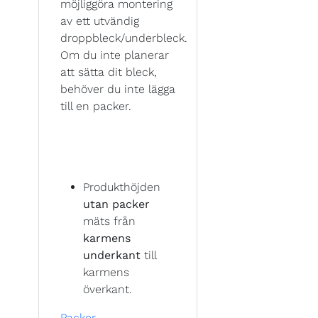
möjliggöra montering
av ett utvändig
droppbleck/underbleck.
Om du inte planerar
att sätta dit bleck,
behöver du inte lägga
till en packer.
Produkthöjden
utan packer
mäts från
karmens
underkant
till
karmens
överkant.
Packer