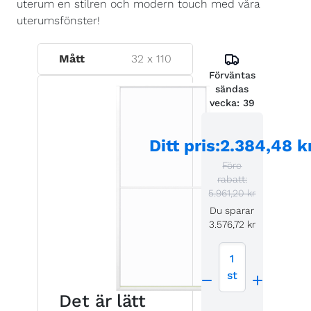
uterum en stilren och modern touch med våra
uterumsfönster!
Mått
32
x
110
Förväntas
sändas
vecka:
39
Ditt pris
:
2.384,48 k
Före
rabatt:
5.961,20 kr
Du sparar
3.576,72 kr
1
st
Det är lätt