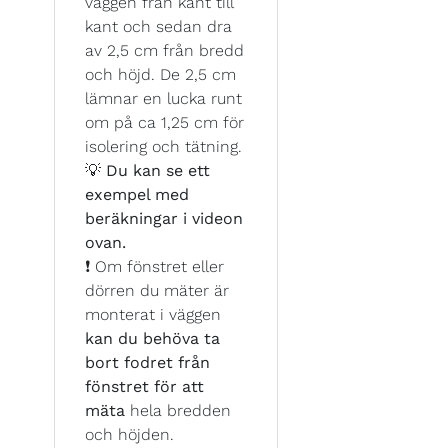
väggen från kant till
kant och sedan dra
av 2,5 cm från bredd
och höjd. De 2,5 cm
lämnar en lucka runt
om på ca 1,25 cm för
isolering och tätning.
💡
Du kan se ett
exempel med
beräkningar i videon
ovan.
❗ Om fönstret eller
dörren du mäter är
monterat i väggen
kan du behöva ta
bort fodret från
fönstret för att
mäta
hela bredden
och höjden.