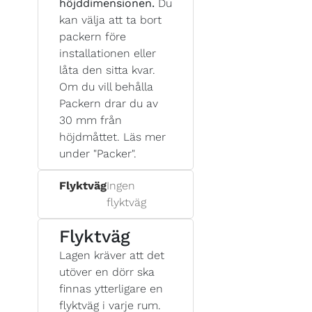
höjddimensionen.
Du
kan välja att ta bort
packern före
installationen eller
låta den sitta kvar.
Om du vill behålla
Packern drar du av
30 mm från
höjdmåttet. Läs mer
under "Packer".
Flyktväg
Ingen
flyktväg
Flyktväg
Lagen kräver att det
utöver en dörr ska
finnas ytterligare en
flyktväg i varje rum.