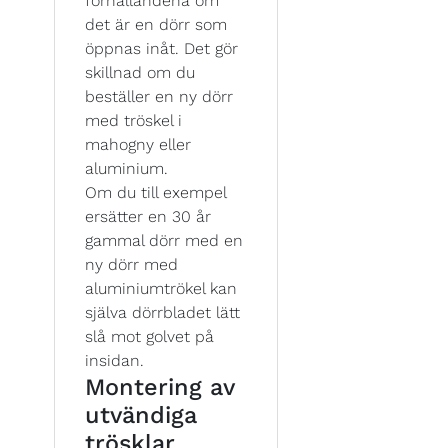
förhållandena om
det är en dörr som
öppnas inåt. Det gör
skillnad om du
beställer en ny dörr
med tröskel i
mahogny eller
aluminium.
Om du till exempel
ersätter en 30 år
gammal dörr med en
ny dörr med
aluminiumtrökel kan
själva dörrbladet lätt
slå mot golvet på
insidan.
Montering av
utvändiga
trösklar