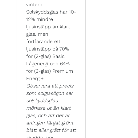
vintern.
Solskyddsglas har 10-
12% mindre
ljusinsläpp än klart
glas, men
fortfarande ett
ljusinsläpp på 70%
för (2-glas) Basic
Lågenergi och 64%
för (3-glas) Premium
Energi+.
Observera att precis
som solglasögon ser
solskyddsglas
mörkare ut än klart
glas, och att det är
aningen färgat grönt,
blått eller grått för att
skydda mot