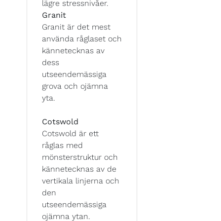
lägre stressnivåer.
Granit
Granit är det mest
använda råglaset och
kännetecknas av
dess
utseendemässiga
grova och ojämna
yta.
Cotswold
Cotswold är ett
råglas med
mönsterstruktur och
kännetecknas av de
vertikala linjerna och
den
utseendemässiga
ojämna ytan.