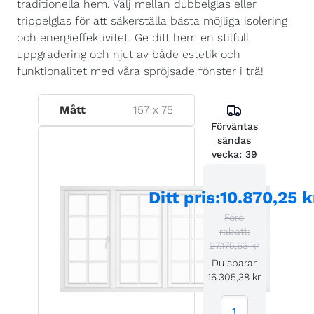
traditionella hem. Välj mellan dubbelglas eller
trippelglas för att säkerställa bästa möjliga isolering
och energieffektivitet. Ge ditt hem en stilfull
uppgradering och njut av både estetik och
funktionalitet med våra spröjsade fönster i trä!
Mått
157
x
75
Förväntas
sändas
vecka:
39
Ditt pris
:
10.870,25 k
Före
rabatt:
27.175,63 kr
Du sparar
16.305,38 kr
1