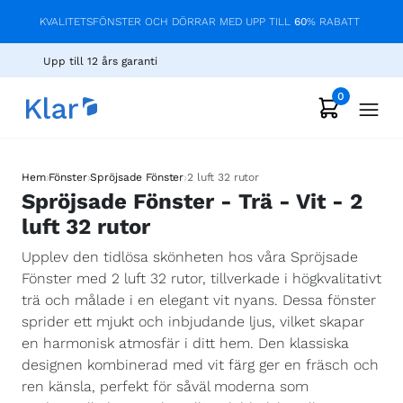
KVALITETSFÖNSTER OCH DÖRRAR MED UPP TILL
60
% RABATT
Upp till 12 års garanti
0
›
›
›
Hem
Fönster
Spröjsade Fönster
2 luft 32 rutor
Spröjsade Fönster - Trä - Vit - 2
luft 32 rutor
Upplev den tidlösa skönheten hos våra Spröjsade
Fönster med 2 luft 32 rutor, tillverkade i högkvalitativt
trä och målade i en elegant vit nyans. Dessa fönster
sprider ett mjukt och inbjudande ljus, vilket skapar
en harmonisk atmosfär i ditt hem. Den klassiska
designen kombinerad med vit färg ger en fräsch och
ren känsla, perfekt för såväl moderna som