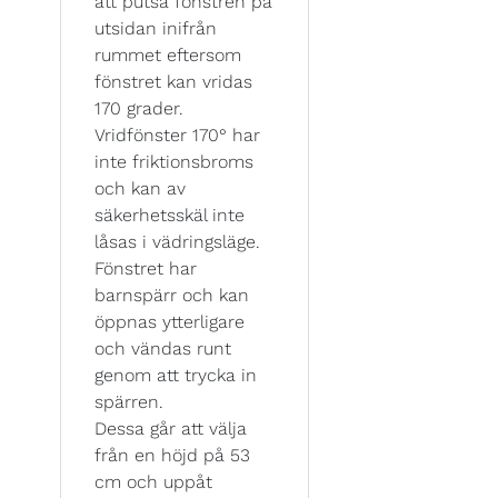
att putsa fönstren på
utsidan inifrån
rummet eftersom
fönstret kan vridas
170 grader.
Vridfönster 170° har
inte friktionsbroms
och kan av
säkerhetsskäl inte
låsas i vädringsläge.
Fönstret har
barnspärr och kan
öppnas ytterligare
och vändas runt
genom att trycka in
spärren.
Dessa går att välja
från en höjd på 53
cm och uppåt