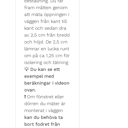
beställning. Du får
fram måtten genom
att mäta öppningen i
väggen från kant till
kant och sedan dra
av 2,5 cm från bredd
och höjd. De 2,5 cm
lämnar en lucka runt
om på ca 1,25 cm för
isolering och tätning.
💡
Du kan se ett
exempel med
beräkningar i videon
ovan.
❗ Om fönstret eller
dörren du mäter är
monterat i väggen
kan du behöva ta
bort fodret från