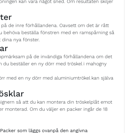
pningen kan vara något sned. Om resultaten skiljer
ter
å de inre förhållandena. Oavsett om det är rått
 du behöva beställa fönstren med en ramspårning så
 dina nya fönster.
ar
uppmärksam på de invändiga förhållandena om det
m du beställer en ny dörr med tröskel i mahogny
örr med en ny dörr med aluminiumtrökel kan själva
ösklar
esignern så att du kan montera din tröskelplåt emot
er monterad. Om du väljer en packer ingår de 18
acker som läggs ovanpå den angivna