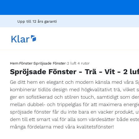
Upp till 12 års garanti
›
›
›
Hem
Fönster
Spröjsade Fönster
2 luft 4 rutor
Spröjsade Fönster - Trä - Vit - 2 luf
Ge ditt hem en elegant och modern känsla med våra Spröj
kombinerar tidlös design med högkvalitativt trä, vilke
ger en sofistikerad och stilren touch, samtidigt som de
mellan dubbel- och trippelglas för att maximera energi
spröjsade fönster får du inte bara en vacker produkt, u
dem till ett smart val för alla som värdesätter både es
många fördelarna med våra kvalitetsfönster!