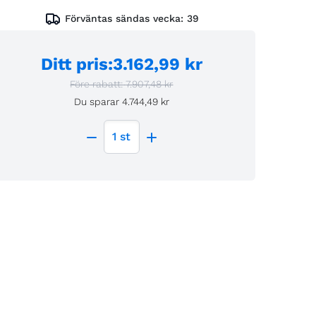
Förväntas sändas vecka:
39
Ditt pris
:
3.162,99 kr
Före rabatt:
7.907,48 kr
Du sparar
4.744,49 kr
1
st