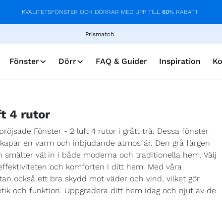
KVALITETSFÖNSTER OCH DÖRRAR MED UPP TILL
60
% RABATT
Prismatch
Fönster
Dörr
FAQ & Guider
Inspiration
Ko
t 4 rutor
sade Fönster - 2 luft 4 rutor i grått trä. Dessa fönster
t skapar en varm och inbjudande atmosfär. Den grå färgen
n smälter väl in i både moderna och traditionella hem. Välj
effektiviteten och komforten i ditt hem. Med våra
tan också ett bra skydd mot väder och vind, vilket gör
tetik och funktion. Uppgradera ditt hem idag och njut av de