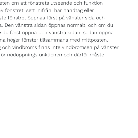
eten om att fönstrets utseende och funktion
 fönstret, sett inifrån, har handtag eller
te fönstret öppnas först på vänster sida och
na. Den vänstra sidan öppnas normalt, och om du
te du först öppna den vänstra sidan, sedan öppna
pna höger fönster tillsammans med mittposten.
 och vindbroms finns inte vindbromsen på vänster
s för nödöppningsfunktionen och därför måste