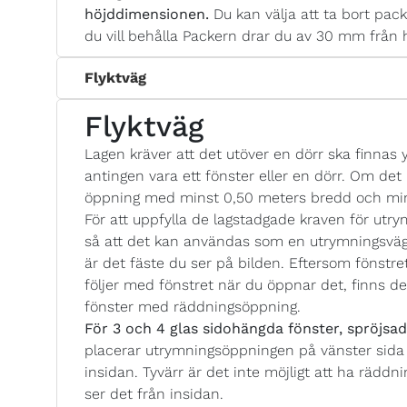
höjddimensionen.
Du kan välja att ta bort pack
du vill behålla Packern drar du av 30 mm från 
Flyktväg
Flyktväg
Lagen kräver att det utöver en dörr ska finnas y
antingen vara ett fönster eller en dörr. Om det i
öppning med minst 0,50 meters bredd och min
För att uppfylla de lagstadgade kraven för utry
så att det kan användas som en utrymningsväga
är det fäste du ser på bilden. Eftersom fönstr
följer med fönstret när du öppnar det, finns de
fönster med räddningsöppning.
För 3 och 4 glas sidohängda fönster, spröjsad
placerar utrymningsöppningen på vänster sida 
insidan. Tyvärr är det inte möjligt att ha räd
ser det från insidan.