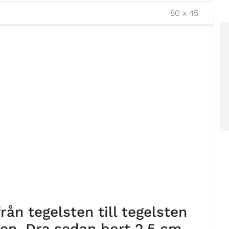
80
x
45
ån tegelsten till tegelsten
ten. Dra sedan bort 2,5 cm