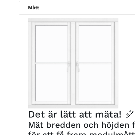
Mått
Det är lätt att mäta! 📏
Mät bredden och höjden fr
för att få fram modulmåt