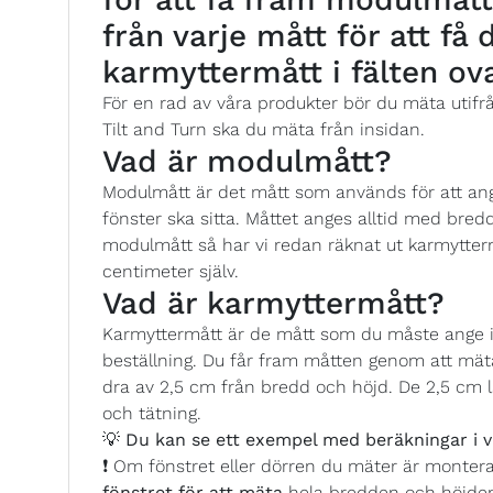
från varje mått för att få
karmyttermått i fälten ov
För en rad av våra produkter bör du mäta utifr
Tilt and Turn ska du mäta från insidan.
Vad är modulmått?
Modulmått är det mått som används för att ange
fönster ska sitta. Måttet anges alltid med bredd
modulmått så har vi redan räknat ut karmytterm
centimeter själv.
Vad är karmyttermått?
Karmyttermått är de mått som du måste ange i 
beställning. Du får fram måtten genom att mäta
dra av 2,5 cm från bredd och höjd. De 2,5 cm l
och tätning.
💡
Du kan se ett exempel med beräkningar i v
❗ Om fönstret eller dörren du mäter är monter
fönstret för att mäta
hela bredden och höjde