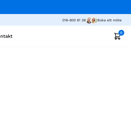
018-800 81 38
Boka ett möte
0
ntakt