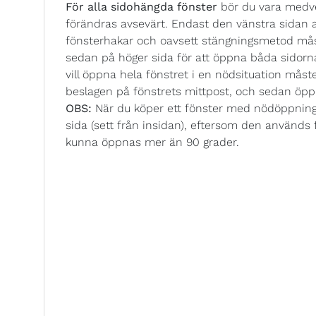
För alla sidohängda fönster
bör du vara medv
förändras avsevärt. Endast den vänstra sidan av
fönsterhakar och oavsett stängningsmetod mås
sedan på höger sida för att öppna båda sidor
vill öppna hela fönstret i en nödsituation mås
beslagen på fönstrets mittpost, och sedan öp
OBS:
När du köper ett fönster med nödöppning
sida (sett från insidan), eftersom den använd
kunna öppnas mer än 90 grader.