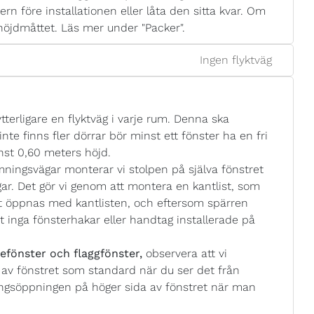
ern före installationen eller låta den sitta kvar. Om
höjdmåttet. Läs mer under "Packer".
Ingen flyktväg
tterligare en flyktväg i varje rum. Denna ska
nte finns fler dörrar bör minst ett fönster ha en fri
st 0,60 meters höjd.
mningsvägar monterar vi stolpen på själva fönstret
r. Det gör vi genom att montera en kantlist, som
et öppnas med kantlisten, och eftersom spärren
t inga fönsterhakar eller handtag installerade på
efönster och flaggfönster,
observera att vi
av fönstret som standard när du ser det från
dningsöppningen på höger sida av fönstret när man