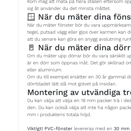
Kom ihåg att mäta på flera ställen eftersom öp
sig åt använder du det minsta måttet.
🪟 När du mäter dina föns
När du mäter fönster bör du vara uppmärksam p
tegel, putsad vägg eller gips över karmen kan
att du senare kan göra en snygg avslutning runt
🚪 När du mäter dina dörr
Om du mäter upp dörrar bör du vara särskilt 
är en dörr som öppnas inåt. Det gör skillnad o
eller aluminium.
Om du till exempel ersätter en 30 år gammal d
dörrbladet lätt slå mot golvet på insidan.
Montering av utvändiga tr
Du kan välja att välja en 18 mm packer trä i d
den. Du kan också välja att inte ha någon pack
mm i produktens totala höjd.
Viktigt!
PVC-fönster
levereras med en
30 mm P