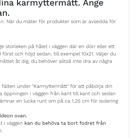
 dina karmyttermått. Ange
an.
ån. När du mäter för produkter som är avsedda för
 storleken på hålet i väggen där en dörr eller ett
 först och höjd sedan, till exempel 10x21. Väljer du
åttet åt dig, du behöver alltså inte dra av några
fälten under "Karmyttermått" för att påbörja din
 öppningen i väggen från kant till kant och sedan
ämnar en lucka runt om på ca 1,25 cm för isolering
ideon ovan.
at i väggen
kan du behöva ta bort fodret från
n.