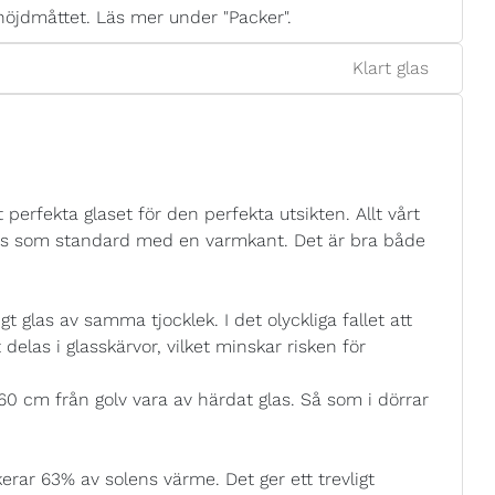
höjdmåttet. Läs mer under "Packer".
Klart glas
 perfekta glaset för den perfekta utsikten. Allt vårt
eras som standard med en varmkant. Det är bra både
t glas av samma tjocklek. I det olyckliga fallet att
tt delas i glasskärvor, vilket minskar risken för
 60 cm från golv vara av härdat glas. Så som i dörrar
rar 63% av solens värme. Det ger ett trevligt