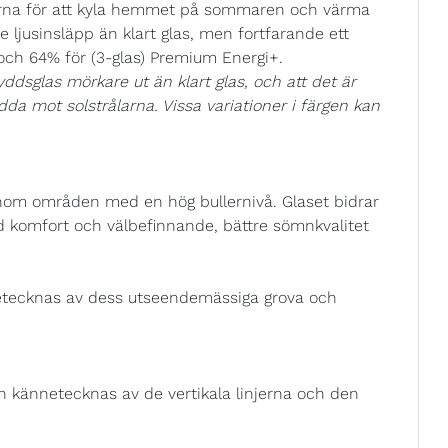
rna för att kyla hemmet på sommaren och värma
 ljusinsläpp än klart glas, men fortfarande ett
 och 64% för (3-glas) Premium Energi+.
ddsglas mörkare ut än klart glas, och att det är
kydda mot solstrålarna. Vissa variationer i färgen kan
 inom områden med en hög bullernivå. Glaset bidrar
ad komfort och välbefinnande, bättre sömnkvalitet
etecknas av dess utseendemässiga grova och
h kännetecknas av de vertikala linjerna och den