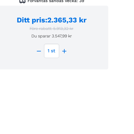
Förväntas sändas vecka:
39
Ditt pris
:
2.365,33 kr
Före rabatt:
5.913,32 kr
Du sparar
3.547,99 kr
1
st