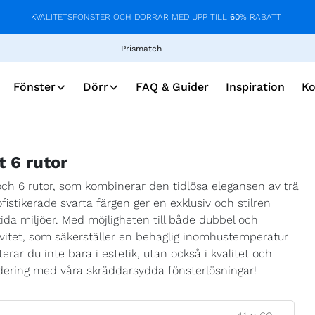
KVALITETSFÖNSTER OCH DÖRRAR MED UPP TILL
60
% RABATT
Prismatch
Fönster
Dörr
FAQ & Guider
Inspiration
Ko
t 6 rutor
 och 6 rutor, som kombinerar den tidlösa elegansen av trä
tikerade svarta färgen ger en exklusiv och stilren
ida miljöer. Med möjligheten till både dubbel och
ktivitet, som säkerställer en behaglig inomhustemperatur
erar du inte bara i estetik, utan också i kvalitet och
adering med våra skräddarsydda fönsterlösningar!