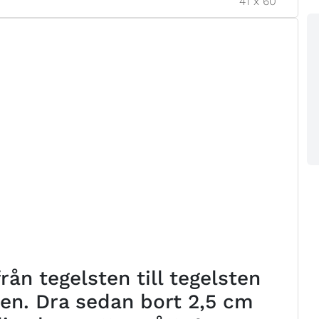
41
x
60
ån tegelsten till tegelsten
ten. Dra sedan bort 2,5 cm