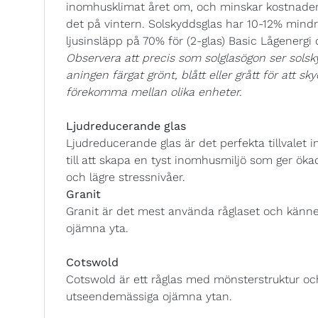
inomhusklimat året om, och minskar kostnade
det på vintern. Solskyddsglas har 10-12% mindre
ljusinsläpp på 70% för (2-glas) Basic Lågenergi
Observera att precis som solglasögon ser solsky
aningen färgat grönt, blått eller grått för att s
förekomma mellan olika enheter.
Ljudreducerande glas
Ljudreducerande glas är det perfekta tillvalet
till att skapa en tyst inomhusmiljö som ger ök
och lägre stressnivåer.
Granit
Granit är det mest använda råglaset och känn
ojämna yta.
Cotswold
Cotswold är ett råglas med mönsterstruktur oc
utseendemässiga ojämna ytan.