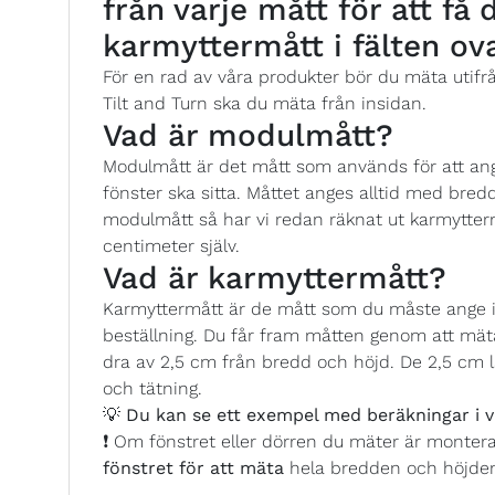
från varje mått för att få
karmyttermått i fälten ov
För en rad av våra produkter bör du mäta utifr
Tilt and Turn ska du mäta från insidan.
Vad är modulmått?
Modulmått är det mått som används för att ange
fönster ska sitta. Måttet anges alltid med bredd
modulmått så har vi redan räknat ut karmytterm
centimeter själv.
Vad är karmyttermått?
Karmyttermått är de mått som du måste ange i 
beställning. Du får fram måtten genom att mäta
dra av 2,5 cm från bredd och höjd. De 2,5 cm l
och tätning.
💡
Du kan se ett exempel med beräkningar i v
❗ Om fönstret eller dörren du mäter är monter
fönstret för att mäta
hela bredden och höjde