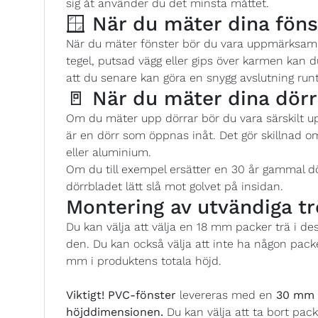
sig åt använder du det minsta måttet.
🪟 När du mäter dina föns
När du mäter fönster bör du vara uppmärksam p
tegel, putsad vägg eller gips över karmen kan
att du senare kan göra en snygg avslutning runt
🚪 När du mäter dina dörr
Om du mäter upp dörrar bör du vara särskilt 
är en dörr som öppnas inåt. Det gör skillnad o
eller aluminium.
Om du till exempel ersätter en 30 år gammal d
dörrbladet lätt slå mot golvet på insidan.
Montering av utvändiga tr
Du kan välja att välja en 18 mm packer trä i d
den. Du kan också välja att inte ha någon pack
mm i produktens totala höjd.
Viktigt!
PVC-fönster
levereras med en
30 mm P
höjddimensionen.
Du kan välja att ta bort pack