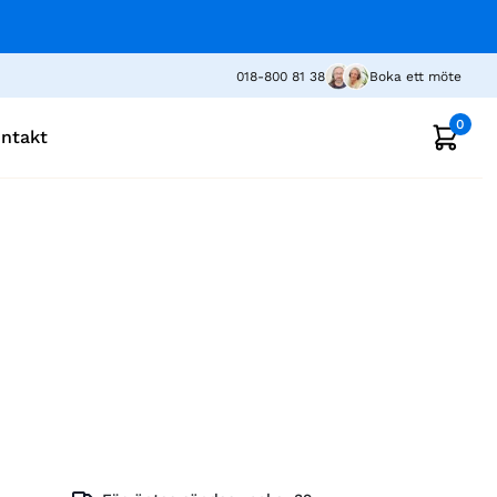
018-800 81 38
Boka ett möte
0
ntakt