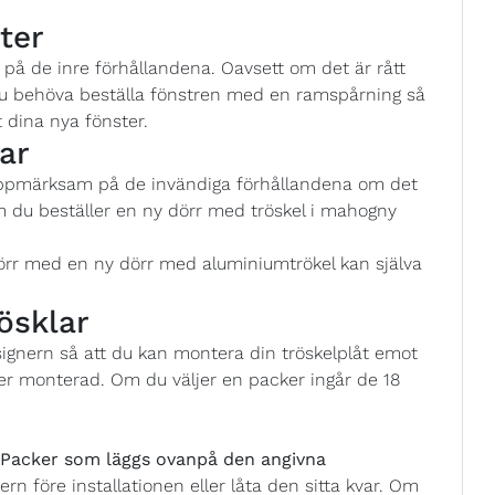
ter
å de inre förhållandena. Oavsett om det är rått
 du behöva beställa fönstren med en ramspårning så
 dina nya fönster.
ar
uppmärksam på de invändiga förhållandena om det
m du beställer en ny dörr med tröskel i mahogny
örr med en ny dörr med aluminiumtrökel kan själva
ösklar
esignern så att du kan montera din tröskelplåt emot
er monterad. Om du väljer en packer ingår de 18
acker som läggs ovanpå den angivna
ern före installationen eller låta den sitta kvar. Om