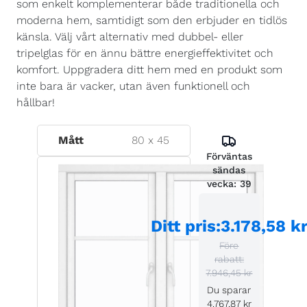
som enkelt komplementerar både traditionella och
moderna hem, samtidigt som den erbjuder en tidlös
känsla. Välj vårt alternativ med dubbel- eller
tripelglas för en ännu bättre energieffektivitet och
komfort. Uppgradera ditt hem med en produkt som
inte bara är vacker, utan även funktionell och
hållbar!
Mått
80
x
45
Förväntas
sändas
vecka:
39
Ditt pris
:
3.178,58 k
Före
rabatt:
7.946,45 kr
Du sparar
4.767,87 kr