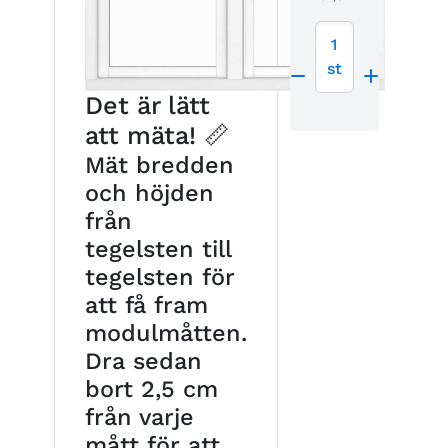
1
st
Det är lätt
att mäta! 📏
Mät bredden
och höjden
från
tegelsten till
tegelsten för
att få fram
modulmåtten.
Dra sedan
bort 2,5 cm
från varje
mått för att