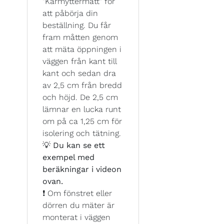
"Karmyttermått" för
att påbörja din
beställning. Du får
fram måtten genom
att mäta öppningen i
väggen från kant till
kant och sedan dra
av 2,5 cm från bredd
och höjd. De 2,5 cm
lämnar en lucka runt
om på ca 1,25 cm för
isolering och tätning.
💡
Du kan se ett
exempel med
beräkningar i videon
ovan.
❗ Om fönstret eller
dörren du mäter är
monterat i väggen