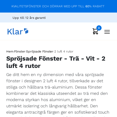
KVALITETSFÖNSTER OCH DÖRRAR MED UPP TILL
60
% RABATT
Upp till 12 års garanti
0
›
›
›
Hem
Fönster
Spröjsade Fönster
2 luft 4 rutor
Spröjsade Fönster - Trä - Vit - 2
luft 4 rutor
Ge ditt hem en ny dimension med våra spröjsade
fönster i designen 2 luft 4 rutor, tillverkade av det
stiliga och hållbara trä-aluminium. Dessa fönster
kombinerar det klassiska utseendet av trä med den
moderna styrkan hos aluminium, vilket ger en
utmärkt isolering och långvarig hållbarhet. Den
eleganta antracitgrå färgen ger en sofistikerad touch