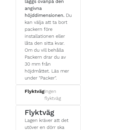
läggs ovanpå den
angivna
höjddimensionen.
Du
kan välja att ta bort
packern före
installationen eller
låta den sitta kvar.
Om du vill behålla
Packern drar du av
30 mm från
höjdmåttet. Läs mer
under "Packer".
Flyktväg
Ingen
flyktväg
Flyktväg
Lagen kräver att det
utöver en dörr ska