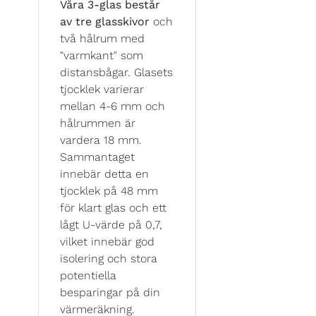
Våra 3-glas består
av tre glasskivor
och
två hålrum med
"varmkant" som
distansbågar. Glasets
tjocklek varierar
mellan 4-6 mm och
hålrummen är
vardera 18 mm.
Sammantaget
innebär detta en
tjocklek på 48 mm
för klart glas och ett
lågt U-värde på 0,7,
vilket innebär god
isolering och stora
potentiella
besparingar på din
värmeräkning.