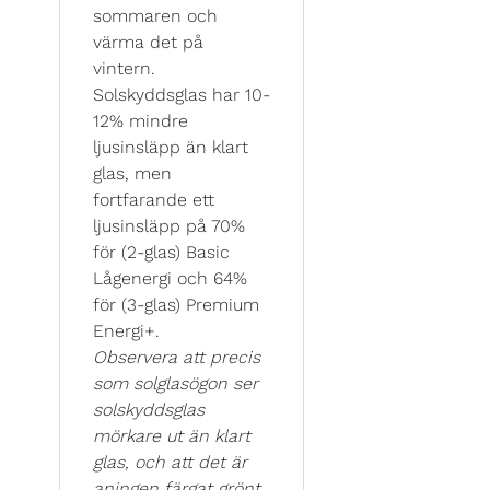
sommaren och
värma det på
vintern.
Solskyddsglas har 10-
12% mindre
ljusinsläpp än klart
glas, men
fortfarande ett
ljusinsläpp på 70%
för (2-glas) Basic
Lågenergi och 64%
för (3-glas) Premium
Energi+.
Observera att precis
som solglasögon ser
solskyddsglas
mörkare ut än klart
glas, och att det är
aningen färgat grönt,