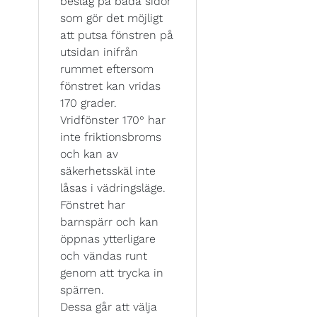
beslag på båda sidor
som gör det möjligt
att putsa fönstren på
utsidan inifrån
rummet eftersom
fönstret kan vridas
170 grader.
Vridfönster 170° har
inte friktionsbroms
och kan av
säkerhetsskäl inte
låsas i vädringsläge.
Fönstret har
barnspärr och kan
öppnas ytterligare
och vändas runt
genom att trycka in
spärren.
Dessa går att välja