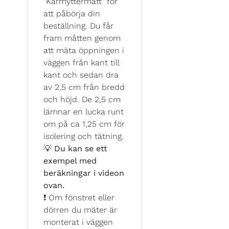
"Karmyttermått" för
att påbörja din
beställning. Du får
fram måtten genom
att mäta öppningen i
väggen från kant till
kant och sedan dra
av 2,5 cm från bredd
och höjd. De 2,5 cm
lämnar en lucka runt
om på ca 1,25 cm för
isolering och tätning.
💡
Du kan se ett
exempel med
beräkningar i videon
ovan.
❗ Om fönstret eller
dörren du mäter är
monterat i väggen