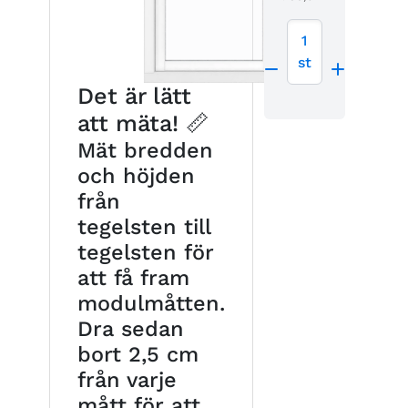
1
st
Det är lätt
att mäta! 📏
Mät bredden
och höjden
från
tegelsten till
tegelsten för
att få fram
modulmåtten.
Dra sedan
bort 2,5 cm
från varje
mått för att