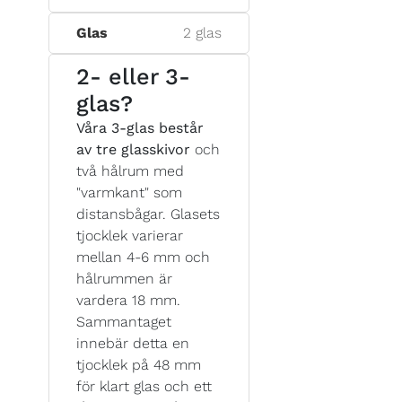
Glas
2 glas
2- eller 3-
glas?
Våra 3-glas består
av tre glasskivor
och
två hålrum med
"varmkant" som
distansbågar. Glasets
tjocklek varierar
mellan 4-6 mm och
hålrummen är
vardera 18 mm.
Sammantaget
innebär detta en
tjocklek på 48 mm
för klart glas och ett