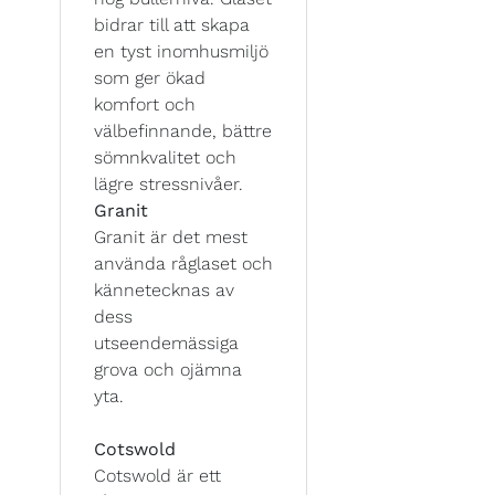
bidrar till att skapa
en tyst inomhusmiljö
som ger ökad
komfort och
välbefinnande, bättre
sömnkvalitet och
lägre stressnivåer.
Granit
Granit är det mest
använda råglaset och
kännetecknas av
dess
utseendemässiga
grova och ojämna
yta.
Cotswold
Cotswold är ett