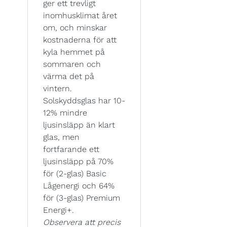
ger ett trevligt
inomhusklimat året
om, och minskar
kostnaderna för att
kyla hemmet på
sommaren och
värma det på
vintern.
Solskyddsglas har 10-
12% mindre
ljusinsläpp än klart
glas, men
fortfarande ett
ljusinsläpp på 70%
för (2-glas) Basic
Lågenergi och 64%
för (3-glas) Premium
Energi+.
Observera att precis