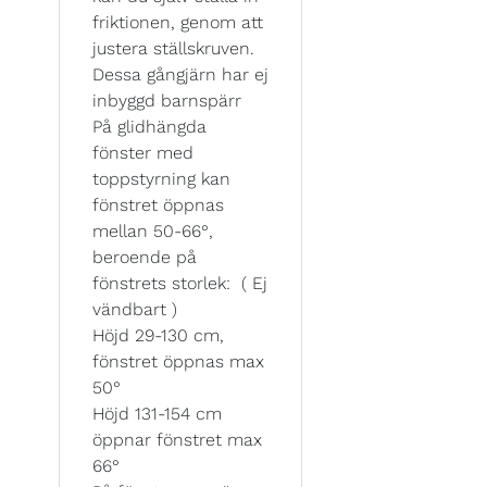
friktionen, genom att
justera ställskruven.
Dessa gångjärn har ej
inbyggd barnspärr
På glidhängda
fönster med
toppstyrning kan
fönstret öppnas
mellan 50-66°,
beroende på
fönstrets storlek: ( Ej
vändbart )
Höjd 29-130 cm,
fönstret öppnas max
50°
Höjd 131-154 cm
öppnar fönstret max
66°