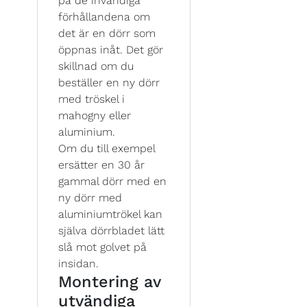
på de invändiga
förhållandena om
det är en dörr som
öppnas inåt. Det gör
skillnad om du
beställer en ny dörr
med tröskel i
mahogny eller
aluminium.
Om du till exempel
ersätter en 30 år
gammal dörr med en
ny dörr med
aluminiumtrökel kan
själva dörrbladet lätt
slå mot golvet på
insidan.
Montering av
utvändiga