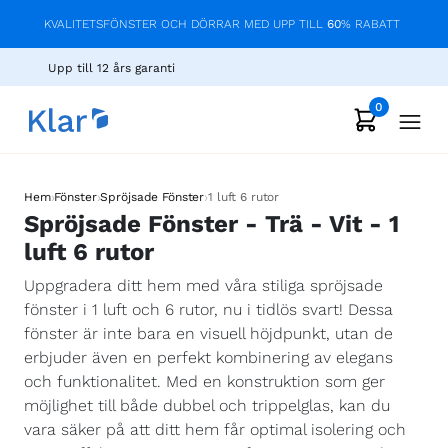
KVALITETSFÖNSTER OCH DÖRRAR MED UPP TILL
60
% RABATT
Upp till 12 års garanti
0
›
›
›
Hem
Fönster
Spröjsade Fönster
1 luft 6 rutor
Spröjsade Fönster - Trä - Vit - 1
luft 6 rutor
Uppgradera ditt hem med våra stiliga spröjsade
fönster i 1 luft och 6 rutor, nu i tidlös svart! Dessa
fönster är inte bara en visuell höjdpunkt, utan de
erbjuder även en perfekt kombinering av elegans
och funktionalitet. Med en konstruktion som ger
möjlighet till både dubbel och trippelglas, kan du
vara säker på att ditt hem får optimal isolering och