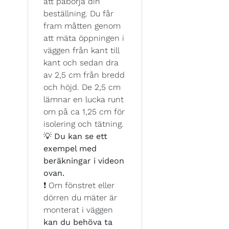
att påbörja din
beställning. Du får
fram måtten genom
att mäta öppningen i
väggen från kant till
kant och sedan dra
av 2,5 cm från bredd
och höjd. De 2,5 cm
lämnar en lucka runt
om på ca 1,25 cm för
isolering och tätning.
💡
Du kan se ett
exempel med
beräkningar i videon
ovan.
❗ Om fönstret eller
dörren du mäter är
monterat i väggen
kan du behöva ta