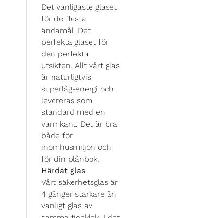
Det vanligaste glaset
för de flesta
ändamål. Det
perfekta glaset för
den perfekta
utsikten. Allt vårt glas
är naturligtvis
superlåg-energi och
levereras som
standard med en
varmkant. Det är bra
både för
inomhusmiljön och
för din plånbok.
Härdat glas
Vårt säkerhetsglas är
4 gånger starkare än
vanligt glas av
samma tjocklek. I det