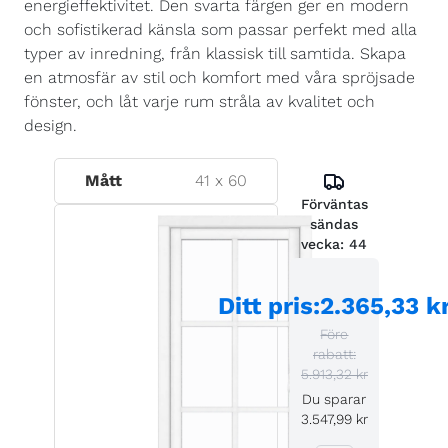
energieffektivitet. Den svarta färgen ger en modern
och sofistikerad känsla som passar perfekt med alla
typer av inredning, från klassisk till samtida. Skapa
en atmosfär av stil och komfort med våra spröjsade
fönster, och låt varje rum stråla av kvalitet och
design.
Mått
41
x
60
Förväntas
sändas
vecka:
44
Ditt pris
:
2.365,33 k
Före
rabatt:
5.913,32 kr
Du sparar
3.547,99 kr