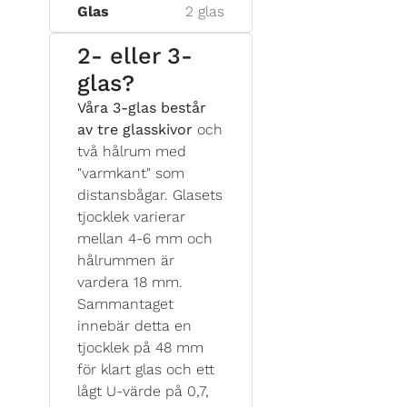
Glas
2 glas
2- eller 3-
glas?
Våra 3-glas består
av tre glasskivor
och
två hålrum med
"varmkant" som
distansbågar. Glasets
tjocklek varierar
mellan 4-6 mm och
hålrummen är
vardera 18 mm.
Sammantaget
innebär detta en
tjocklek på 48 mm
för klart glas och ett
lågt U-värde på 0,7,