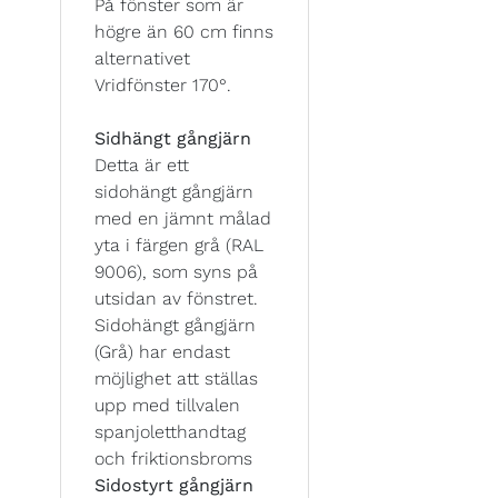
På fönster som är
högre än 60 cm finns
alternativet
Vridfönster 170°.
Sidhängt gångjärn
Detta är ett
sidohängt gångjärn
med en jämnt målad
yta i färgen grå (RAL
9006), som syns på
utsidan av fönstret.
Sidohängt gångjärn
(Grå) har endast
möjlighet att ställas
upp med tillvalen
spanjoletthandtag
och friktionsbroms
Sidostyrt gångjärn