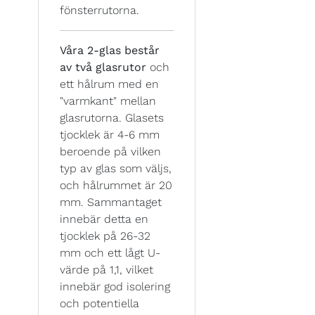
fönsterrutorna.
Våra 2-glas består
av två glasrutor
och
ett hålrum med en
"varmkant" mellan
glasrutorna. Glasets
tjocklek är 4-6 mm
beroende på vilken
typ av glas som väljs,
och hålrummet är 20
mm. Sammantaget
innebär detta en
tjocklek på 26-32
mm och ett lågt U-
värde på 1,1, vilket
innebär god isolering
och potentiella