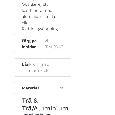
Obs går ej att
kombinera med
aluminium utsida
eller
Räddningsöppning
Färg på
Vit
insidan
(RAL9010)
Lås
Krom med
stormkrok
Material
Trä
Trä &
Trä/Aluminium