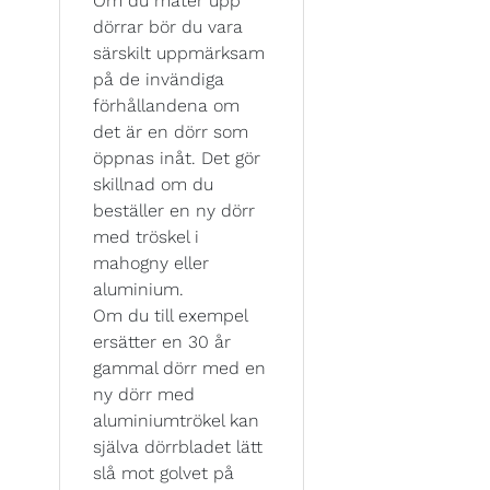
Om du mäter upp
dörrar bör du vara
särskilt uppmärksam
på de invändiga
förhållandena om
det är en dörr som
öppnas inåt. Det gör
skillnad om du
beställer en ny dörr
med tröskel i
mahogny eller
aluminium.
Om du till exempel
ersätter en 30 år
gammal dörr med en
ny dörr med
aluminiumtrökel kan
själva dörrbladet lätt
slå mot golvet på