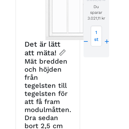
Du
sparar
3.021,11 kr
1
st
Det är lätt
att mäta! 📏
Mät bredden
och höjden
från
tegelsten till
tegelsten för
att få fram
modulmåtten.
Dra sedan
bort 2,5 cm