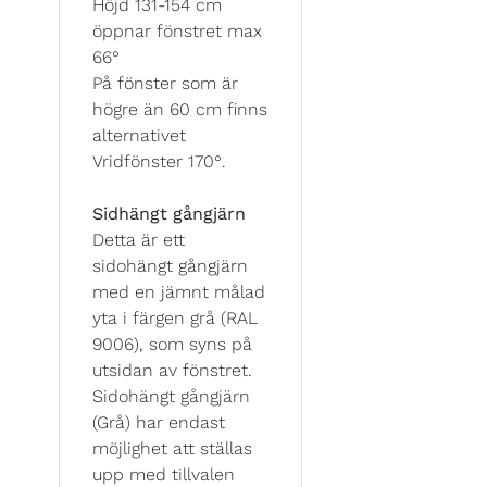
Höjd 131-154 cm
öppnar fönstret max
66°
På fönster som är
högre än 60 cm finns
alternativet
Vridfönster 170°.
Sidhängt gångjärn
Detta är ett
sidohängt gångjärn
med en jämnt målad
yta i färgen grå (RAL
9006), som syns på
utsidan av fönstret.
Sidohängt gångjärn
(Grå) har endast
möjlighet att ställas
upp med tillvalen