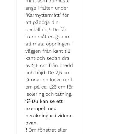
mått som du måste
ange i fälten under
"Karmyttermått" för
att påbörja din
beställning. Du får
fram måtten genom
att mäta öppningen i
väggen från kant till
kant och sedan dra
av 2,5 cm från bredd
och höjd. De 2,5 cm
lämnar en lucka runt
om på ca 1,25 cm för
isolering och tätning.
💡
Du kan se ett
exempel med
beräkningar i videon
ovan.
❗ Om fönstret eller