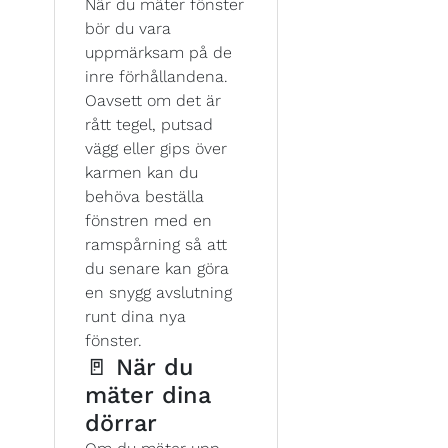
När du mäter fönster
bör du vara
uppmärksam på de
inre förhållandena.
Oavsett om det är
rått tegel, putsad
vägg eller gips över
karmen kan du
behöva beställa
fönstren med en
ramspårning så att
du senare kan göra
en snygg avslutning
runt dina nya
fönster.
🚪 När du
mäter dina
dörrar