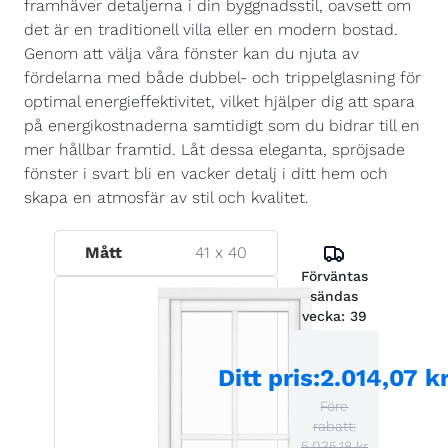
framhäver detaljerna i din byggnadsstil, oavsett om
det är en traditionell villa eller en modern bostad.
Genom att välja våra fönster kan du njuta av
fördelarna med både dubbel- och trippelglasning för
optimal energieffektivitet, vilket hjälper dig att spara
på energikostnaderna samtidigt som du bidrar till en
mer hållbar framtid. Låt dessa eleganta, spröjsade
fönster i svart bli en vacker detalj i ditt hem och
skapa en atmosfär av stil och kvalitet.
Mått
41
x
40
Förväntas
sändas
vecka:
39
Ditt pris
:
2.014,07 k
Före
rabatt:
5.035,18 kr