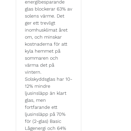
energibesparande
glas blockerar 63% av
solens värme. Det
ger ett trevligt
inomhusklimat året
om, och minskar
kostnaderna för att
kyla hemmet på
sommaren och
värma det på
vintern.
Solskyddsglas har 10-
12% mindre
ljusinsläpp än klart
glas, men
fortfarande ett
ljusinsläpp på 70%
för (2-glas) Basic
Lågenergi och 64%