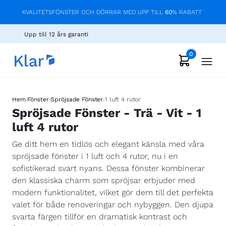
KVALITETSFÖNSTER OCH DÖRRAR MED UPP TILL
60
% RABATT
Upp till 12 års garanti
0
›
›
›
Hem
Fönster
Spröjsade Fönster
1 luft 4 rutor
Spröjsade Fönster - Trä - Vit - 1
luft 4 rutor
Ge ditt hem en tidlös och elegant känsla med våra
spröjsade fönster i 1 luft och 4 rutor, nu i en
sofistikerad svart nyans. Dessa fönster kombinerar
den klassiska charm som spröjsar erbjuder med
modern funktionalitet, vilket gör dem till det perfekta
valet för både renoveringar och nybyggen. Den djupa
svarta färgen tillför en dramatisk kontrast och