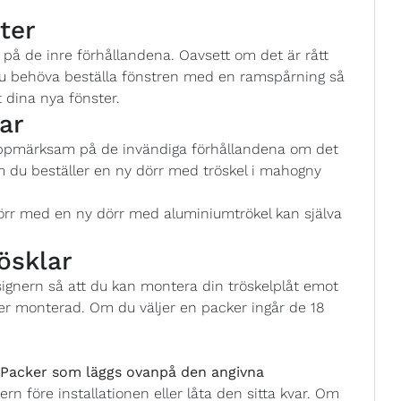
ter
å de inre förhållandena. Oavsett om det är rått
 du behöva beställa fönstren med en ramspårning så
 dina nya fönster.
ar
uppmärksam på de invändiga förhållandena om det
m du beställer en ny dörr med tröskel i mahogny
örr med en ny dörr med aluminiumtrökel kan själva
ösklar
esignern så att du kan montera din tröskelplåt emot
er monterad. Om du väljer en packer ingår de 18
acker som läggs ovanpå den angivna
ern före installationen eller låta den sitta kvar. Om