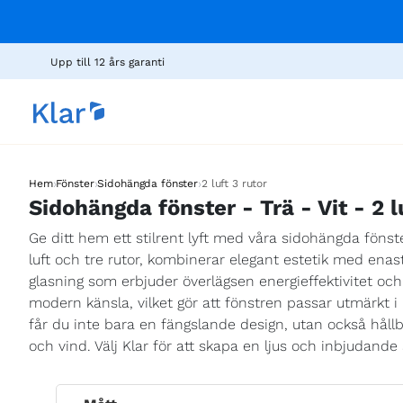
Upp till 12 års garanti
›
›
›
Hem
Fönster
Sidohängda fönster
2 luft 3 rutor
Sidohängda fönster - Trä - Vit - 2 l
Ge ditt hem ett stilrent lyft med våra sidohängda fönst
luft och tre rutor, kombinerar elegant estetik med enas
glasning som erbjuder överlägsen energieffektivitet och 
modern känsla, vilket gör att fönstren passar utmärkt i
får du inte bara en fängslande design, utan också hål
och vind. Välj Klar för att skapa en ljus och inbjudande