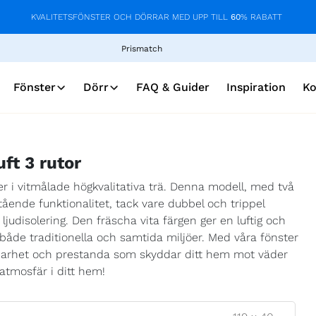
KVALITETSFÖNSTER OCH DÖRRAR MED UPP TILL
60
% RABATT
Prismatch
Fönster
Dörr
FAQ & Guider
Inspiration
Ko
uft 3 rutor
er i vitmålade högkvalitativa trä. Denna modell, med två
tående funktionalitet, tack vare dubbel och trippel
ljudisolering. Den fräscha vita färgen ger en luftig och
 både traditionella och samtida miljöer. Med våra fönster
lbarhet och prestanda som skyddar ditt hem mot väder
 atmosfär i ditt hem!