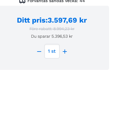
Förväntas sändas vecka:
44
Ditt pris
:
3.597,69 kr
Före rabatt:
8.994,23 kr
Du sparar
5.396,53 kr
1
st