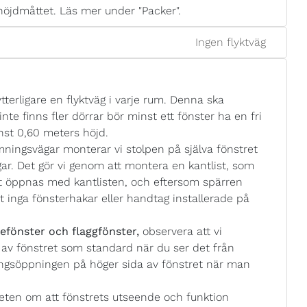
höjdmåttet. Läs mer under "Packer".
Ingen flyktväg
tterligare en flyktväg i varje rum. Denna ska
nte finns fler dörrar bör minst ett fönster ha en fri
st 0,60 meters höjd.
mningsvägar monterar vi stolpen på själva fönstret
r. Det gör vi genom att montera en kantlist, som
et öppnas med kantlisten, och eftersom spärren
t inga fönsterhakar eller handtag installerade på
efönster och flaggfönster,
observera att vi
av fönstret som standard när du ser det från
dningsöppningen på höger sida av fönstret när man
eten om att fönstrets utseende och funktion