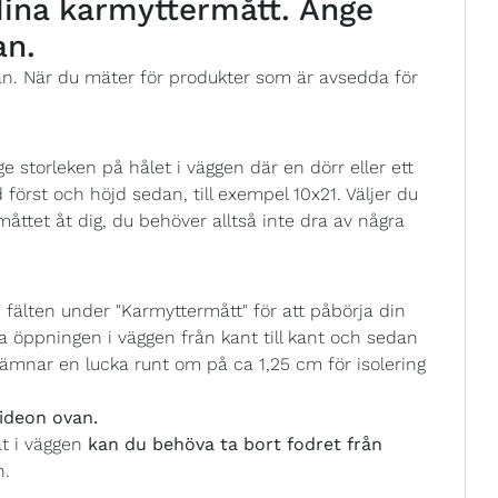
 dina karmyttermått. Ange
an.
ån. När du mäter för produkter som är avsedda för
 storleken på hålet i väggen där en dörr eller ett
 först och höjd sedan, till exempel 10x21. Väljer du
åttet åt dig, du behöver alltså inte dra av några
fälten under "Karmyttermått" för att påbörja din
 öppningen i väggen från kant till kant och sedan
ämnar en lucka runt om på ca 1,25 cm för isolering
ideon ovan.
at i väggen
kan du behöva ta bort fodret från
n.