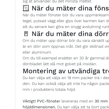
sig åt använder du det minsta måttet.
🪟 När du mäter dina föns
När du mäter fönster bör du vara uppmärksam p
tegel, putsad vägg eller gips över karmen kan
att du senare kan göra en snygg avslutning runt
🚪 När du mäter dina dörr
Om du mäter upp dörrar bör du vara särskilt 
är en dörr som öppnas inåt. Det gör skillnad o
eller aluminium.
Om du till exempel ersätter en 30 år gammal d
dörrbladet lätt slå mot golvet på insidan.
Montering av utvändiga tr
Du kan välja att välja en 18 mm packer trä i d
den. Du kan också välja att inte ha någon pack
mm i produktens totala höjd.
Viktigt!
PVC-fönster
levereras med en
30 mm P
höjddimensionen.
Du kan välja att ta bort pack