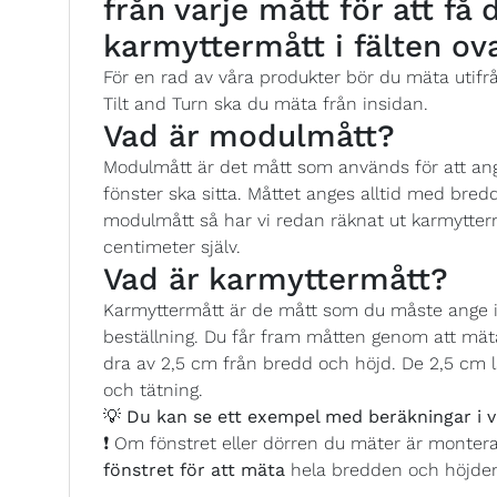
från varje mått för att få
karmyttermått i fälten ov
För en rad av våra produkter bör du mäta utifr
Tilt and Turn ska du mäta från insidan.
Vad är modulmått?
Modulmått är det mått som används för att ange
fönster ska sitta. Måttet anges alltid med bredd
modulmått så har vi redan räknat ut karmytterm
centimeter själv.
Vad är karmyttermått?
Karmyttermått är de mått som du måste ange i 
beställning. Du får fram måtten genom att mäta
dra av 2,5 cm från bredd och höjd. De 2,5 cm l
och tätning.
💡
Du kan se ett exempel med beräkningar i v
❗ Om fönstret eller dörren du mäter är monter
fönstret för att mäta
hela bredden och höjde