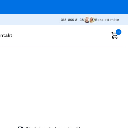
018-800 81 38
Boka ett möte
0
ntakt