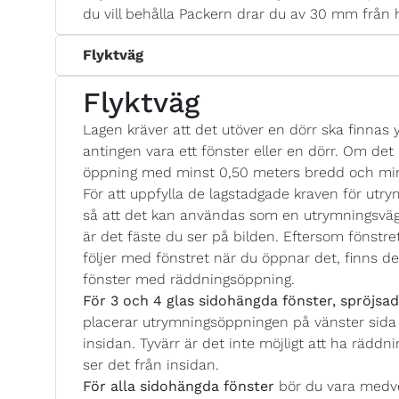
du vill behålla Packern drar du av 30 mm från 
Flyktväg
Flyktväg
Lagen kräver att det utöver en dörr ska finnas y
antingen vara ett fönster eller en dörr. Om det i
öppning med minst 0,50 meters bredd och min
För att uppfylla de lagstadgade kraven för utry
så att det kan användas som en utrymningsväga
är det fäste du ser på bilden. Eftersom fönstr
följer med fönstret när du öppnar det, finns de
fönster med räddningsöppning.
För 3 och 4 glas sidohängda fönster, spröjsad
placerar utrymningsöppningen på vänster sida 
insidan. Tyvärr är det inte möjligt att ha räd
ser det från insidan.
För alla sidohängda fönster
bör du vara medv