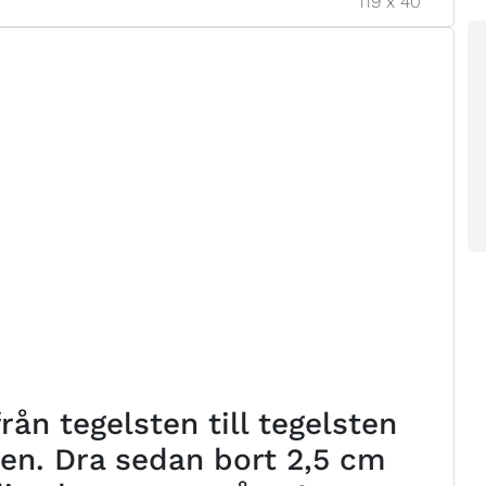
119
x
40
ån tegelsten till tegelsten
ten. Dra sedan bort 2,5 cm