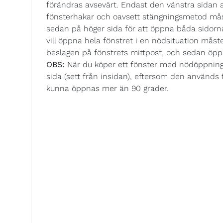
förändras avsevärt. Endast den vänstra sidan av
fönsterhakar och oavsett stängningsmetod mås
sedan på höger sida för att öppna båda sidor
vill öppna hela fönstret i en nödsituation mås
beslagen på fönstrets mittpost, och sedan öp
OBS:
När du köper ett fönster med nödöppning
sida (sett från insidan), eftersom den använd
kunna öppnas mer än 90 grader.