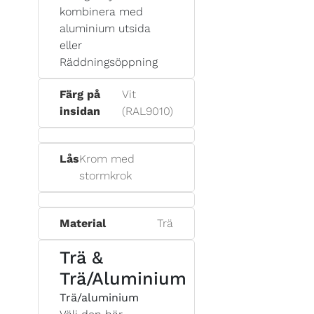
kombinera med
aluminium utsida
eller
Räddningsöppning
Färg på
Vit
insidan
(RAL9010)
Lås
Krom med
stormkrok
Material
Trä
Trä &
Trä/Aluminium
Trä/aluminium