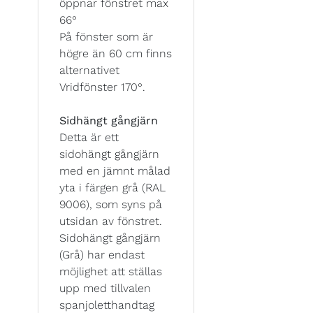
öppnar fönstret max
66°
På fönster som är
högre än 60 cm finns
alternativet
Vridfönster 170°.
Sidhängt gångjärn
Detta är ett
sidohängt gångjärn
med en jämnt målad
yta i färgen grå (RAL
9006), som syns på
utsidan av fönstret.
Sidohängt gångjärn
(Grå) har endast
möjlighet att ställas
upp med tillvalen
spanjoletthandtag