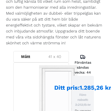
och luftig känsla till vilket rum som helst, samtidigt
som den harmoniserar med alla inredningsstilar.
Med valmöjligheten av dubbel- eller trippelglas kan
du vara säker på att ditt hem blir både
energieffektivt och tystare, vilket skapar en bekväm
och inbjudande atmosfär. Uppgradera ditt boende
med våra vita sidohängda fönster och låt naturens
skönhet och värme strömma in!
Mått
41
x
40
Förväntas
sändas
vecka:
44
Ditt pris
:
1.285,26 k
Före
rabatt:
3.213,15 kr
Du sparar