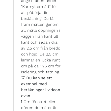
ange i fälten under
"Karmyttermått" för
att påbörja din
beställning. Du får
fram måtten genom
att mäta öppningen i
väggen från kant till
kant och sedan dra
av 2,5 cm från bredd
och höjd. De 2,5 cm
lämnar en lucka runt
om på ca 1,25 cm för
isolering och tätning.
💡
Du kan se ett
exempel med
beräkningar i videon
ovan.
❗ Om fönstret eller
dörren du mäter är