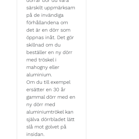
dörrar bör du vara
särskilt uppmärksam
på de invändiga
förhållandena om
det är en dörr som
öppnas inåt. Det gör
skillnad om du
beställer en ny dörr
med tröskel i
mahogny eller
aluminium.
Om du till exempel
ersätter en 30 år
gammal dörr med en
ny dörr med
aluminiumtrökel kan
själva dörrbladet lätt
slå mot golvet på
insidan.