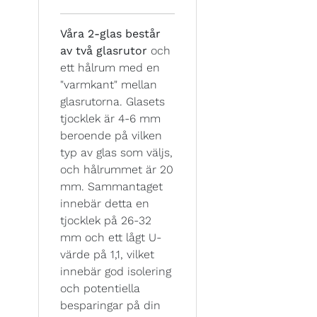
Våra 2-glas består
av två glasrutor
och
ett hålrum med en
"varmkant" mellan
glasrutorna. Glasets
tjocklek är 4-6 mm
beroende på vilken
typ av glas som väljs,
och hålrummet är 20
mm. Sammantaget
innebär detta en
tjocklek på 26-32
mm och ett lågt U-
värde på 1,1, vilket
innebär god isolering
och potentiella
besparingar på din