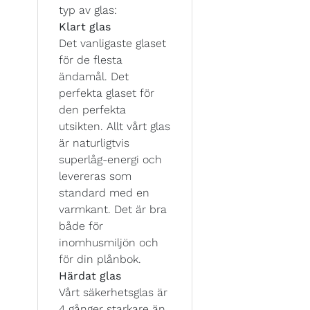
typ av glas:
Klart glas
Det vanligaste glaset
för de flesta
ändamål. Det
perfekta glaset för
den perfekta
utsikten. Allt vårt glas
är naturligtvis
superlåg-energi och
levereras som
standard med en
varmkant. Det är bra
både för
inomhusmiljön och
för din plånbok.
Härdat glas
Vårt säkerhetsglas är
4 gånger starkare än