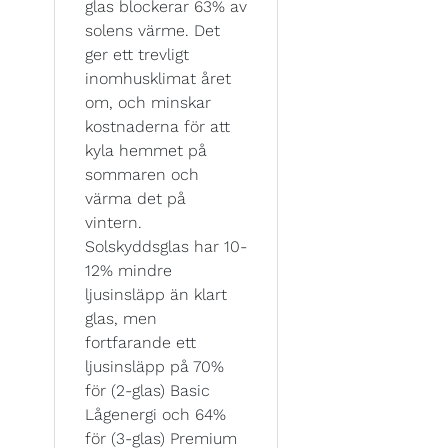
glas blockerar 63% av
solens värme. Det
ger ett trevligt
inomhusklimat året
om, och minskar
kostnaderna för att
kyla hemmet på
sommaren och
värma det på
vintern.
Solskyddsglas har 10-
12% mindre
ljusinsläpp än klart
glas, men
fortfarande ett
ljusinsläpp på 70%
för (2-glas) Basic
Lågenergi och 64%
för (3-glas) Premium