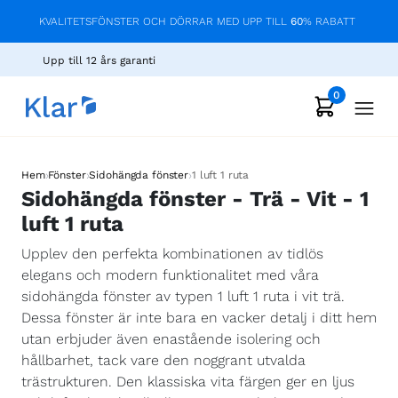
KVALITETSFÖNSTER OCH DÖRRAR MED UPP TILL
60
% RABATT
Upp till 12 års garanti
0
›
›
›
Hem
Fönster
Sidohängda fönster
1 luft 1 ruta
Sidohängda fönster - Trä - Vit - 1
luft 1 ruta
Upplev den perfekta kombinationen av tidlös
elegans och modern funktionalitet med våra
sidohängda fönster av typen 1 luft 1 ruta i vit trä.
Dessa fönster är inte bara en vacker detalj i ditt hem
utan erbjuder även enastående isolering och
hållbarhet, tack vare den noggrant utvalda
trästrukturen. Den klassiska vita färgen ger en ljus