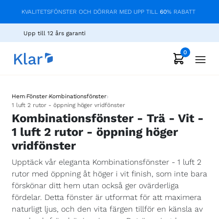
KVALITETSFÖNSTER OCH DÖRRAR MED UPP TILL
60
% RABATT
Upp till 12 års garanti
0
›
›
›
Hem
Fönster
Kombinationsfönster
1 luft 2 rutor - öppning höger vridfönster
Kombinationsfönster - Trä - Vit -
1 luft 2 rutor - öppning höger
vridfönster
Upptäck vår eleganta Kombinationsfönster - 1 luft 2
rutor med öppning åt höger i vit finish, som inte bara
förskönar ditt hem utan också ger ovärderliga
fördelar. Detta fönster är utformat för att maximera
naturligt ljus, och den vita färgen tillför en känsla av