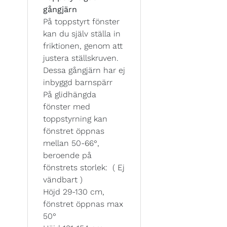
gångjärn
På toppstyrt fönster
kan du själv ställa in
friktionen, genom att
justera ställskruven.
Dessa gångjärn har ej
inbyggd barnspärr
På glidhängda
fönster med
toppstyrning kan
fönstret öppnas
mellan 50-66°,
beroende på
fönstrets storlek: ( Ej
vändbart )
Höjd 29-130 cm,
fönstret öppnas max
50°