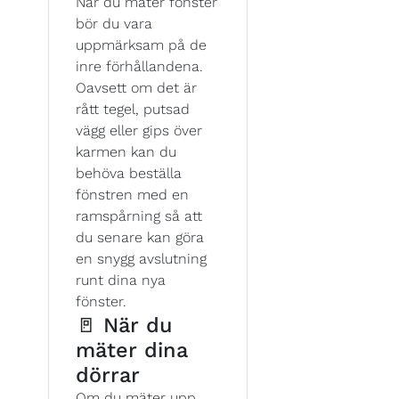
När du mäter fönster
bör du vara
uppmärksam på de
inre förhållandena.
Oavsett om det är
rått tegel, putsad
vägg eller gips över
karmen kan du
behöva beställa
fönstren med en
ramspårning så att
du senare kan göra
en snygg avslutning
runt dina nya
fönster.
🚪 När du
mäter dina
dörrar
Om du mäter upp