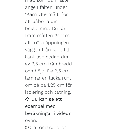
mått som du måste
ange i fälten under
"Karmyttermått" för
att påbörja din
beställning. Du får
fram måtten genom
att mäta öppningen i
väggen från kant till
kant och sedan dra
av 2,5 cm från bredd
och höjd. De 2,5 cm
lämnar en lucka runt
om på ca 1,25 cm för
isolering och tätning.
💡
Du kan se ett
exempel med
beräkningar i videon
ovan.
❗ Om fönstret eller