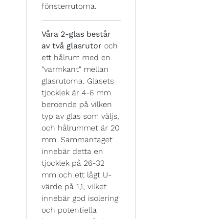
fönsterrutorna.
Våra 2-glas består
av två glasrutor
och
ett hålrum med en
"varmkant" mellan
glasrutorna. Glasets
tjocklek är 4-6 mm
beroende på vilken
typ av glas som väljs,
och hålrummet är 20
mm. Sammantaget
innebär detta en
tjocklek på 26-32
mm och ett lågt U-
värde på 1,1, vilket
innebär god isolering
och potentiella