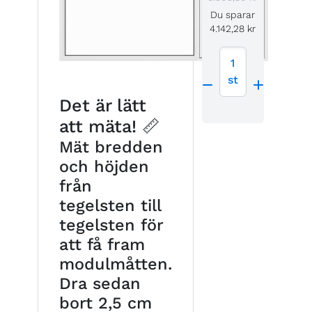
Du sparar
4.142,28 kr
1
st
Det är lätt
att mäta! 📏
Mät bredden
och höjden
från
tegelsten till
tegelsten för
att få fram
modulmåtten.
Dra sedan
bort 2,5 cm