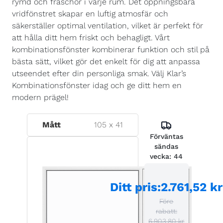
rymd och fräschör i varje rum. Det öppningsbara
vridfönstret skapar en luftig atmosfär och
säkerställer optimal ventilation, vilket är perfekt för
att hålla ditt hem friskt och behagligt. Vårt
kombinationsfönster kombinerar funktion och stil på
bästa sätt, vilket gör det enkelt för dig att anpassa
utseendet efter din personliga smak. Välj Klar’s
Kombinationsfönster idag och ge ditt hem en
modern prägel!
Mått
105
x
41
Förväntas
sändas
vecka:
44
Ditt pris
:
2.761,52 kr
Före
rabatt:
6.903,80 kr