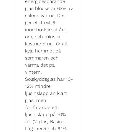
energibesparande
glas blockerar 63% av
solens värme. Det
ger ett trevligt
inomhusklimat året
om, och minskar
kostnaderna för att
kyla hemmet på
sommaren och
värma det på
vintern.
Solskyddsglas har 10-
12% mindre
ljusinsläpp än klart
glas, men
fortfarande ett
ljusinsläpp på 70%
för (2-glas) Basic
Lågenergi och 64%