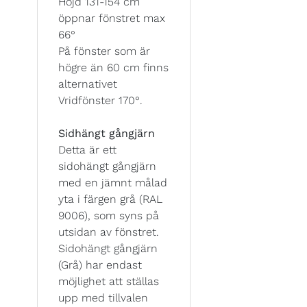
Höjd 131-154 cm
öppnar fönstret max
66°
På fönster som är
högre än 60 cm finns
alternativet
Vridfönster 170°.
Sidhängt gångjärn
Detta är ett
sidohängt gångjärn
med en jämnt målad
yta i färgen grå (RAL
9006), som syns på
utsidan av fönstret.
Sidohängt gångjärn
(Grå) har endast
möjlighet att ställas
upp med tillvalen