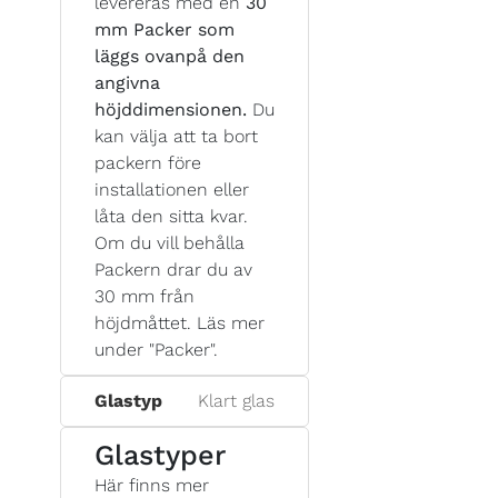
levereras med en
30
mm Packer som
läggs ovanpå den
angivna
höjddimensionen.
Du
kan välja att ta bort
packern före
installationen eller
låta den sitta kvar.
Om du vill behålla
Packern drar du av
30 mm från
höjdmåttet. Läs mer
under "Packer".
Glastyp
Klart glas
Glastyper
Här finns mer