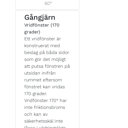
60°
Gångjärn
Vridfönster (170
grader)
Ett vridfönster är
konstruerat med
beslag på båda sidor
som gör det möjligt
att putsa fönstren på
utsidan inifrån
rummet eftersom
fönstret kan vridas
170 grader.
Vridfönster 170° har
inte friktionsbroms
och kan av
säkerhetsskäl inte
låsas i vädringsläge.