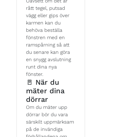
Oavsett om det är
rått tegel, putsad
vägg eller gips över
karmen kan du
behöva beställa
fönstren med en
ramspårning så att
du senare kan göra
en snygg avslutning
runt dina nya
fönster.
🚪 När du
mäter dina
dörrar
Om du mäter upp
dörrar bör du vara
särskilt uppmärksam
på de invändiga
förhållandena om