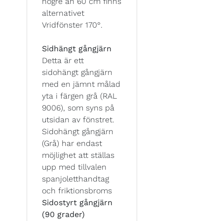
högre än 60 cm finns
alternativet
Vridfönster 170°.
Sidhängt gångjärn
Detta är ett
sidohängt gångjärn
med en jämnt målad
yta i färgen grå (RAL
9006), som syns på
utsidan av fönstret.
Sidohängt gångjärn
(Grå) har endast
möjlighet att ställas
upp med tillvalen
spanjoletthandtag
och friktionsbroms
Sidostyrt gångjärn
(90 grader)