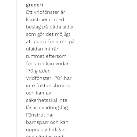
grader)
Ett vridfönster är
konstruerat med
beslag på båda sidor
som gör det möjligt
att putsa fönstren på
utsidan inifrån
rummet eftersom
fönstret kan vridas
170 grader.
Vridfönster 170° har
inte friktionsbroms
och kan av
säkerhetsskäl inte
låsas i vädringsläge.
Fönstret har
barnspärr och kan
öppnas ytterligare
och vändas runt