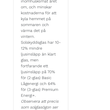
inomhusklimat året
om, och minskar
kostnaderna för att
kyla hemmet på
sommaren och
värma det på
vintern.
Solskyddsglas har 10-
12% mindre
ljusinsläpp än klart
glas, men
fortfarande ett
ljusinsläpp på 70%
för (2-glas) Basic
Lågenergi och 64%
för (3-glas) Premium
Energi+.
Observera att precis
som solglasögon ser