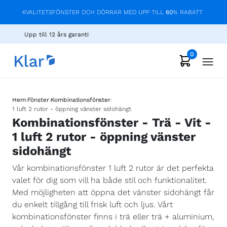
KVALITETSFÖNSTER OCH DÖRRAR MED UPP TILL
60
% RABATT
Upp till 12 års garanti
0
›
›
›
Hem
Fönster
Kombinationsfönster
1 luft 2 rutor - öppning vänster sidohängt
Kombinationsfönster - Trä - Vit -
1 luft 2 rutor - öppning vänster
sidohängt
Vår kombinationsfönster 1 luft 2 rutor är det perfekta
valet för dig som vill ha både stil och funktionalitet.
Med möjligheten att öppna det vänster sidohängt får
du enkelt tillgång till frisk luft och ljus. Vårt
kombinationsfönster finns i trä eller trä + aluminium,