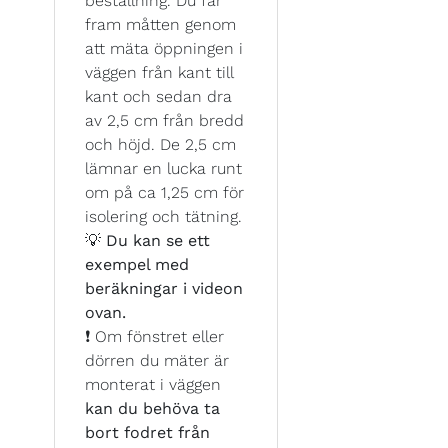
beställning. Du får
fram måtten genom
att mäta öppningen i
väggen från kant till
kant och sedan dra
av 2,5 cm från bredd
och höjd. De 2,5 cm
lämnar en lucka runt
om på ca 1,25 cm för
isolering och tätning.
💡
Du kan se ett
exempel med
beräkningar i videon
ovan.
❗ Om fönstret eller
dörren du mäter är
monterat i väggen
kan du behöva ta
bort fodret från