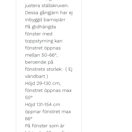
justera ställskruven.
Dessa gångjärn har ej
inbyggd barnspärr
På glidhängda
fönster med
toppstyrning kan
fönstret öppnas
mellan 50-66°,
beroende på
fönstrets storlek: ( Ej
vändbart )
Höjd 29-130 cm,
fönstret öppnas max
50°
Höjd 131-154 cm
öppnar fönstret max
66°
På fönster som är