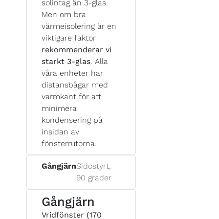
solintag än 3-glas.
Men om bra
värmeisolering är en
viktigare faktor
rekommenderar vi
starkt 3-glas
. Alla
våra enheter har
distansbågar med
varmkant för att
minimera
kondensering på
insidan av
fönsterrutorna.
Gångjärn
Sidostyrt,
90 grader
Gångjärn
Vridfönster (170