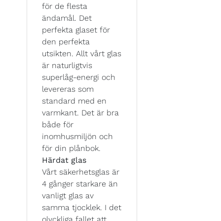
för de flesta
ändamål. Det
perfekta glaset för
den perfekta
utsikten. Allt vårt glas
är naturligtvis
superlåg-energi och
levereras som
standard med en
varmkant. Det är bra
både för
inomhusmiljön och
för din plånbok.
Härdat glas
Vårt säkerhetsglas är
4 gånger starkare än
vanligt glas av
samma tjocklek. I det
olyckliga fallet att