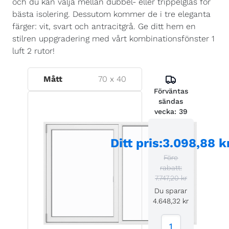
och du kan välja mellan dubbel- eller trippelglas för
bästa isolering. Dessutom kommer de i tre eleganta
färger: vit, svart och antracitgrå. Ge ditt hem en
stilren uppgradering med vårt kombinationsfönster 1
luft 2 rutor!
Mått
70
x
40
Förväntas
sändas
vecka:
39
Ditt pris
:
3.098,88 k
Före
rabatt:
7.747,20 kr
Du sparar
4.648,32 kr
1