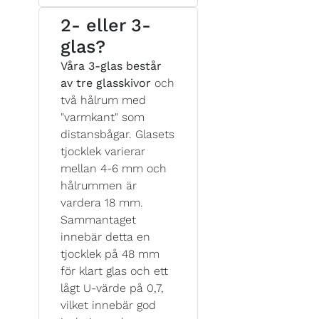
2- eller 3-
glas?
Våra 3-glas består
av tre glasskivor
och
två hålrum med
"varmkant" som
distansbågar. Glasets
tjocklek varierar
mellan 4-6 mm och
hålrummen är
vardera 18 mm.
Sammantaget
innebär detta en
tjocklek på 48 mm
för klart glas och ett
lågt U-värde på 0,7,
vilket innebär god