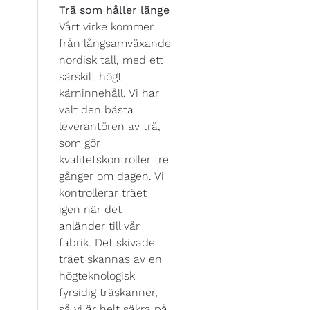
Trä som håller länge
Vårt virke kommer
från långsamväxande
nordisk tall, med ett
särskilt högt
kärninnehåll. Vi har
valt den bästa
leverantören av trä,
som gör
kvalitetskontroller tre
gånger om dagen. Vi
kontrollerar träet
igen när det
anländer till vår
fabrik. Det skivade
träet skannas av en
högteknologisk
fyrsidig träskanner,
så vi är helt säkra på