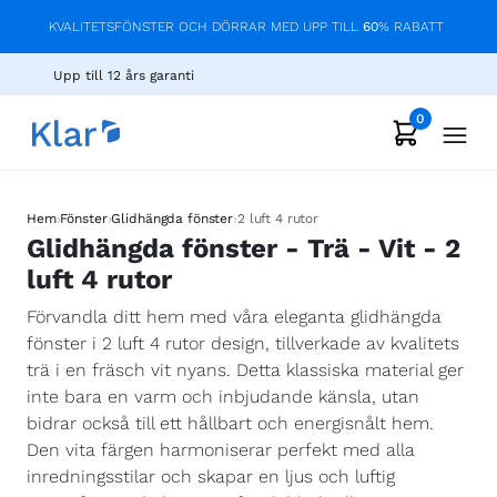
KVALITETSFÖNSTER OCH DÖRRAR MED UPP TILL
60
% RABATT
Upp till 12 års garanti
0
›
›
›
Hem
Fönster
Glidhängda fönster
2 luft 4 rutor
Glidhängda fönster - Trä - Vit - 2
luft 4 rutor
Förvandla ditt hem med våra eleganta glidhängda
fönster i 2 luft 4 rutor design, tillverkade av kvalitets
trä i en fräsch vit nyans. Detta klassiska material ger
inte bara en varm och inbjudande känsla, utan
bidrar också till ett hållbart och energisnålt hem.
Den vita färgen harmoniserar perfekt med alla
inredningsstilar och skapar en ljus och luftig