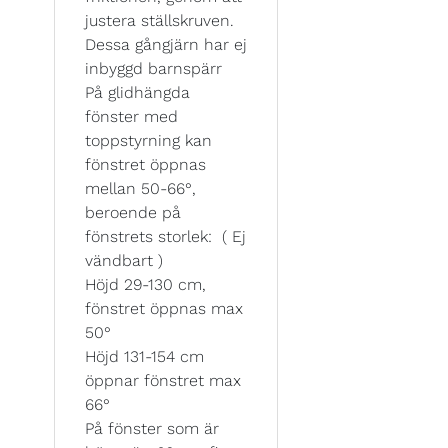
justera ställskruven.
Dessa gångjärn har ej
inbyggd barnspärr
På glidhängda
fönster med
toppstyrning kan
fönstret öppnas
mellan 50-66°,
beroende på
fönstrets storlek: ( Ej
vändbart )
Höjd 29-130 cm,
fönstret öppnas max
50°
Höjd 131-154 cm
öppnar fönstret max
66°
På fönster som är