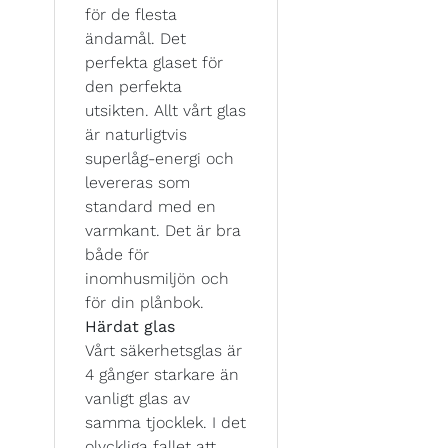
för de flesta
ändamål. Det
perfekta glaset för
den perfekta
utsikten. Allt vårt glas
är naturligtvis
superlåg-energi och
levereras som
standard med en
varmkant. Det är bra
både för
inomhusmiljön och
för din plånbok.
Härdat glas
Vårt säkerhetsglas är
4 gånger starkare än
vanligt glas av
samma tjocklek. I det
olyckliga fallet att