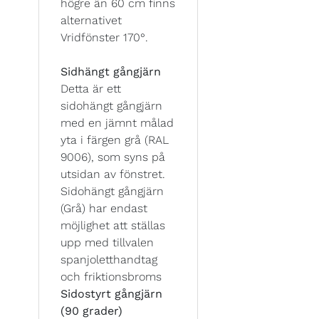
högre än 60 cm finns
alternativet
Vridfönster 170°.
Sidhängt gångjärn
Detta är ett
sidohängt gångjärn
med en jämnt målad
yta i färgen grå (RAL
9006), som syns på
utsidan av fönstret.
Sidohängt gångjärn
(Grå) har endast
möjlighet att ställas
upp med tillvalen
spanjoletthandtag
och friktionsbroms
Sidostyrt gångjärn
(90 grader)