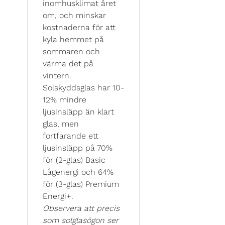
inomhusklimat året
om, och minskar
kostnaderna för att
kyla hemmet på
sommaren och
värma det på
vintern.
Solskyddsglas har 10-
12% mindre
ljusinsläpp än klart
glas, men
fortfarande ett
ljusinsläpp på 70%
för (2-glas) Basic
Lågenergi och 64%
för (3-glas) Premium
Energi+.
Observera att precis
som solglasögon ser