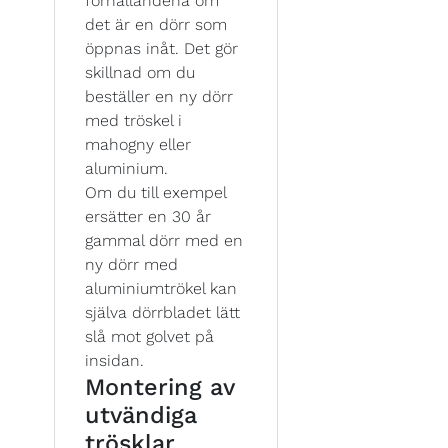
förhållandena om
det är en dörr som
öppnas inåt. Det gör
skillnad om du
beställer en ny dörr
med tröskel i
mahogny eller
aluminium.
Om du till exempel
ersätter en 30 år
gammal dörr med en
ny dörr med
aluminiumtrökel kan
själva dörrbladet lätt
slå mot golvet på
insidan.
Montering av
utvändiga
trösklar