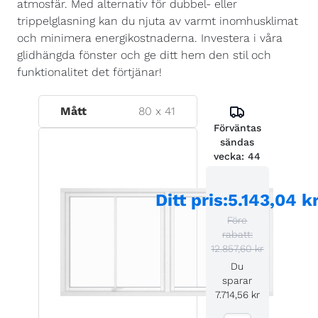
atmosfär. Med alternativ för dubbel- eller
trippelglasning kan du njuta av varmt inomhusklimat
och minimera energikostnaderna. Investera i våra
glidhängda fönster och ge ditt hem den stil och
funktionalitet det förtjänar!
Mått
80
x
41
Förväntas
sändas
vecka:
44
Ditt pris
:
5.143,04 k
Före
rabatt:
12.857,60 kr
Du
sparar
7.714,56 kr