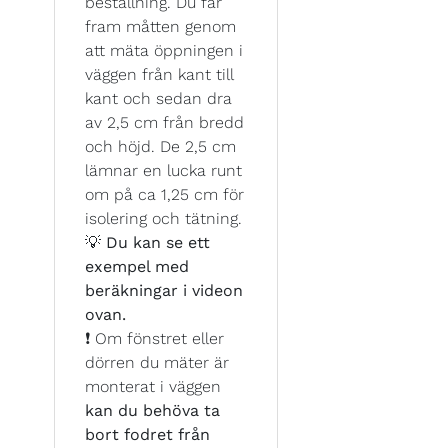
beställning. Du får
fram måtten genom
att mäta öppningen i
väggen från kant till
kant och sedan dra
av 2,5 cm från bredd
och höjd. De 2,5 cm
lämnar en lucka runt
om på ca 1,25 cm för
isolering och tätning.
💡
Du kan se ett
exempel med
beräkningar i videon
ovan.
❗ Om fönstret eller
dörren du mäter är
monterat i väggen
kan du behöva ta
bort fodret från