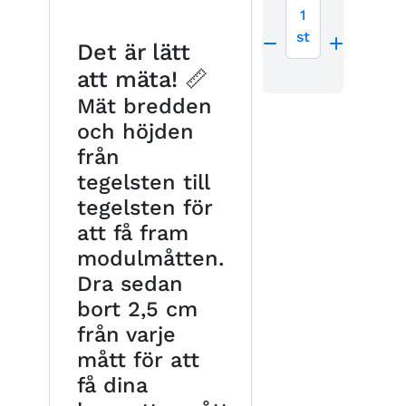
1
st
Det är lätt
att mäta! 📏
Mät bredden
och höjden
från
tegelsten till
tegelsten för
att få fram
modulmåtten.
Dra sedan
bort 2,5 cm
från varje
mått för att
få dina