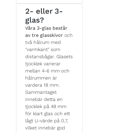
2- eller 3-
glas?
Våra 3-glas består
av tre glasskivor
och
två hålrum med
"varmkant" som
distansbågar. Glasets
tjocklek varierar
mellan 4-6 mm och
hålrummen är
vardera 18 mm.
Sammantaget
innebär detta en
tjocklek på 48 mm
för klart glas och ett
lågt U-värde på 0,7,
vilket innebär god