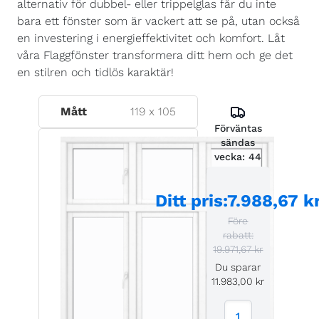
alternativ för dubbel- eller trippelglas får du inte
bara ett fönster som är vackert att se på, utan också
en investering i energieffektivitet och komfort. Låt
våra Flaggfönster transformera ditt hem och ge det
en stilren och tidlös karaktär!
Mått
119
x
105
Förväntas
sändas
vecka:
44
Ditt pris
:
7.988,67 k
Före
rabatt:
19.971,67 kr
Du sparar
11.983,00 kr
1