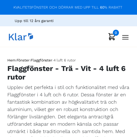
KVALITETSFÖNSTER OCH DÖRRAR MED UPP TILL
60
% RABATT
Upp till 12 års garanti
0
›
›
›
Hem
Fönster
Flaggfönster
4 luft 6 rutor
Flaggfönster - Trä - Vit - 4 luft 6
rutor
Upplev det perfekta i stil och funktionalitet med våra
Flaggfönster i 4 luft och 6 rutor. Dessa fönster är en
fantastisk kombination av högkvalitativt trä och
aluminium, vilket ger en robust konstruktion och
förlänger livslängden. Det eleganta antracitgrå
utförandet skapar en modern känsla och passar
utmärkt i både traditionella och samtida hem. Med