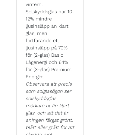
vintern.
Solskyddsglas har 10-
12% mindre
ljusinsläpp än klart
glas, men
fortfarande ett
ljusinsläpp på 70%
för (2-glas) Basic
Lågenergi och 64%
för (3-glas) Premium
Energi+.
Observera att precis
som solglasögon ser
solskyddsglas
mörkare ut än klart
glas, och att det är
aningen färgat grönt,
blått eller grått för att
skydda mot