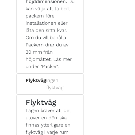
höjddimensionen.
Du
kan välja att ta bort
packern före
installationen eller
låta den sitta kvar.
Om du vill behålla
Packern drar du av
30 mm från
höjdmåttet. Läs mer
under "Packer".
Flyktväg
Ingen
flyktväg
Flyktväg
Lagen kräver att det
utöver en dörr ska
finnas ytterligare en
flyktväg i varje rum.