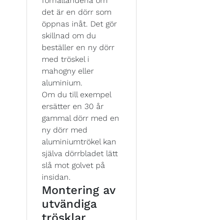
förhållandena om
det är en dörr som
öppnas inåt. Det gör
skillnad om du
beställer en ny dörr
med tröskel i
mahogny eller
aluminium.
Om du till exempel
ersätter en 30 år
gammal dörr med en
ny dörr med
aluminiumtrökel kan
själva dörrbladet lätt
slå mot golvet på
insidan.
Montering av
utvändiga
trösklar