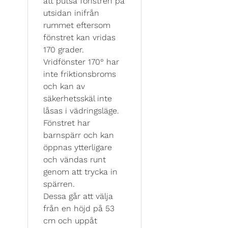
att putsa fönstren på
utsidan inifrån
rummet eftersom
fönstret kan vridas
170 grader.
Vridfönster 170° har
inte friktionsbroms
och kan av
säkerhetsskäl inte
låsas i vädringsläge.
Fönstret har
barnspärr och kan
öppnas ytterligare
och vändas runt
genom att trycka in
spärren.
Dessa går att välja
från en höjd på 53
cm och uppåt