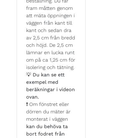
beställning. Du får
fram måtten genom
att mäta öppningen i
väggen från kant till
kant och sedan dra
av 2,5 cm från bredd
och höjd. De 2,5 cm
lämnar en lucka runt
om på ca 1,25 cm för
isolering och tätning.
💡
Du kan se ett
exempel med
beräkningar i videon
ovan.
❗ Om fönstret eller
dörren du mäter är
monterat i väggen
kan du behöva ta
bort fodret från