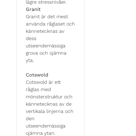
lägre stressnivåer.
Granit
Granit är det mest
använda råglaset och
kännetecknas av
dess
utseendemässiga
grova och ojämna
yta.
Cotswold
Cotswold är ett
råglas med
mönsterstruktur och
kännetecknas av de
vertikala linjerna och
den
utseendemässiga
ojämna ytan.