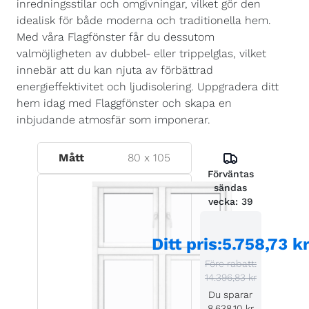
inredningsstilar och omgivningar, vilket gör den
idealisk för både moderna och traditionella hem.
Med våra Flagfönster får du dessutom
valmöjligheten av dubbel- eller trippelglas, vilket
innebär att du kan njuta av förbättrad
energieffektivitet och ljudisolering. Uppgradera ditt
hem idag med Flaggfönster och skapa en
inbjudande atmosfär som imponerar.
Mått
80
x
105
Förväntas
sändas
vecka:
39
Ditt pris
:
5.758,73 k
Före rabatt:
14.396,83 kr
Du sparar
8.638,10 kr