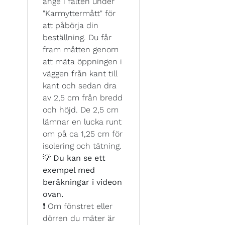
ange i fälten under
"Karmyttermått" för
att påbörja din
beställning. Du får
fram måtten genom
att mäta öppningen i
väggen från kant till
kant och sedan dra
av 2,5 cm från bredd
och höjd. De 2,5 cm
lämnar en lucka runt
om på ca 1,25 cm för
isolering och tätning.
💡
Du kan se ett
exempel med
beräkningar i videon
ovan.
❗ Om fönstret eller
dörren du mäter är