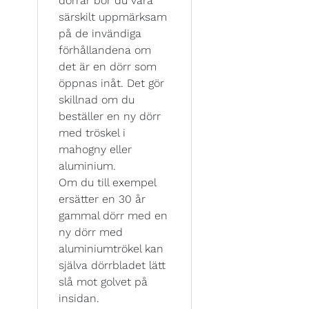
dörrar bör du vara
särskilt uppmärksam
på de invändiga
förhållandena om
det är en dörr som
öppnas inåt. Det gör
skillnad om du
beställer en ny dörr
med tröskel i
mahogny eller
aluminium.
Om du till exempel
ersätter en 30 år
gammal dörr med en
ny dörr med
aluminiumtrökel kan
själva dörrbladet lätt
slå mot golvet på
insidan.