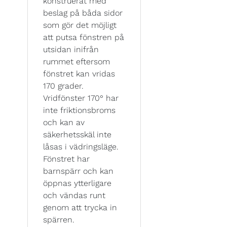
konstruerat med
beslag på båda sidor
som gör det möjligt
att putsa fönstren på
utsidan inifrån
rummet eftersom
fönstret kan vridas
170 grader.
Vridfönster 170° har
inte friktionsbroms
och kan av
säkerhetsskäl inte
låsas i vädringsläge.
Fönstret har
barnspärr och kan
öppnas ytterligare
och vändas runt
genom att trycka in
spärren.