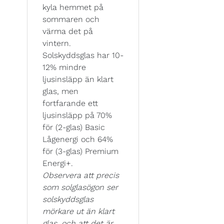
kyla hemmet på
sommaren och
värma det på
vintern.
Solskyddsglas har 10-
12% mindre
ljusinsläpp än klart
glas, men
fortfarande ett
ljusinsläpp på 70%
för (2-glas) Basic
Lågenergi och 64%
för (3-glas) Premium
Energi+.
Observera att precis
som solglasögon ser
solskyddsglas
mörkare ut än klart
glas, och att det är