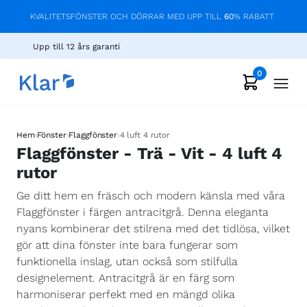
KVALITETSFÖNSTER OCH DÖRRAR MED UPP TILL
60
% RABATT
Upp till 12 års garanti
0
›
›
›
Hem
Fönster
Flaggfönster
4 luft 4 rutor
Flaggfönster - Trä - Vit - 4 luft 4
rutor
Ge ditt hem en fräsch och modern känsla med våra
Flaggfönster i färgen antracitgrå. Denna eleganta
nyans kombinerar det stilrena med det tidlösa, vilket
gör att dina fönster inte bara fungerar som
funktionella inslag, utan också som stilfulla
designelement. Antracitgrå är en färg som
harmoniserar perfekt med en mängd olika