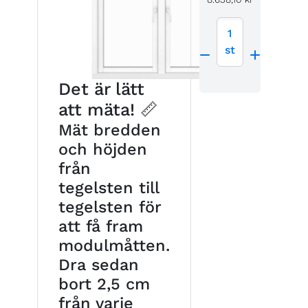
1
st
Det är lätt
att mäta! 📏
Mät bredden
och höjden
från
tegelsten till
tegelsten för
att få fram
modulmåtten.
Dra sedan
bort 2,5 cm
från varje