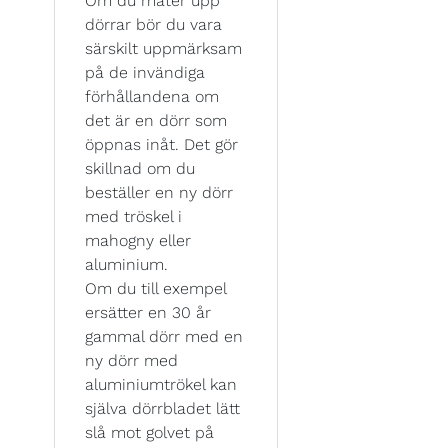
Om du mäter upp
dörrar bör du vara
särskilt uppmärksam
på de invändiga
förhållandena om
det är en dörr som
öppnas inåt. Det gör
skillnad om du
beställer en ny dörr
med tröskel i
mahogny eller
aluminium.
Om du till exempel
ersätter en 30 år
gammal dörr med en
ny dörr med
aluminiumtrökel kan
själva dörrbladet lätt
slå mot golvet på