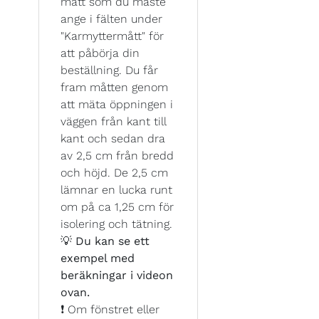
mått som du måste
ange i fälten under
"Karmyttermått" för
att påbörja din
beställning. Du får
fram måtten genom
att mäta öppningen i
väggen från kant till
kant och sedan dra
av 2,5 cm från bredd
och höjd. De 2,5 cm
lämnar en lucka runt
om på ca 1,25 cm för
isolering och tätning.
💡
Du kan se ett
exempel med
beräkningar i videon
ovan.
❗ Om fönstret eller