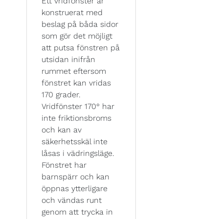
Ett vridfönster är
konstruerat med
beslag på båda sidor
som gör det möjligt
att putsa fönstren på
utsidan inifrån
rummet eftersom
fönstret kan vridas
170 grader.
Vridfönster 170° har
inte friktionsbroms
och kan av
säkerhetsskäl inte
låsas i vädringsläge.
Fönstret har
barnspärr och kan
öppnas ytterligare
och vändas runt
genom att trycka in