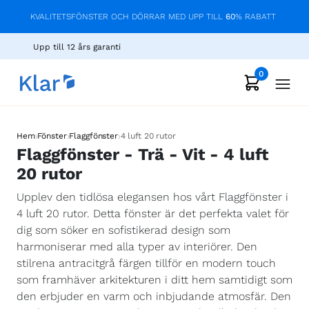
KVALITETSFÖNSTER OCH DÖRRAR MED UPP TILL
60
% RABATT
Upp till 12 års garanti
0
›
›
›
Hem
Fönster
Flaggfönster
4 luft 20 rutor
Flaggfönster - Trä - Vit - 4 luft
20 rutor
Upplev den tidlösa elegansen hos vårt Flaggfönster i
4 luft 20 rutor. Detta fönster är det perfekta valet för
dig som söker en sofistikerad design som
harmoniserar med alla typer av interiörer. Den
stilrena antracitgrå färgen tillför en modern touch
som framhäver arkitekturen i ditt hem samtidigt som
den erbjuder en varm och inbjudande atmosfär. Den