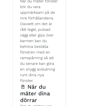
När du mäter fönster
bör du vara
uppmärksam på de
inre förhållandena.
Oavsett om det är
rått tegel, putsad
vägg eller gips över
karmen kan du
behöva beställa
fönstren med en
ramspårning så att
du senare kan göra
en snygg avslutning
runt dina nya
fönster.
🚪 När du
mäter dina
dörrar