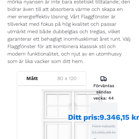
mörka nyansen är inte bara estetiskt tilltalande; den
bidrar även till att absorbera värme och skapa en
mer energieffektiv lösning. Vårt Flaggfönster är
tillverkat med fokus på hög kvalitet och passar
utmärkt med både dubbelglas och treglas, vilket
garanterar ett behagligt inomhusklimat året runt. Välj
Flaggfönster för att kombinera klassisk stil och
modern funktionalitet, och njut av en utomhusvy
som är lika vacker som ditt hem.
Mått
80
x
120
Förväntas
sändas
vecka:
44
Ditt pris
:
9.346,15 k
Före rabatt:
23.365,38 kr