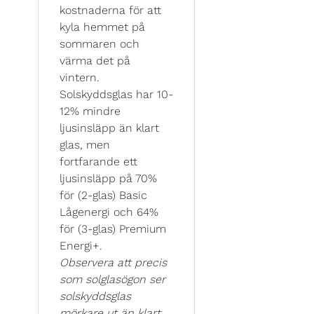
kostnaderna för att
kyla hemmet på
sommaren och
värma det på
vintern.
Solskyddsglas har 10-
12% mindre
ljusinsläpp än klart
glas, men
fortfarande ett
ljusinsläpp på 70%
för (2-glas) Basic
Lågenergi och 64%
för (3-glas) Premium
Energi+.
Observera att precis
som solglasögon ser
solskyddsglas
mörkare ut än klart