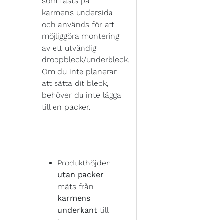
som fästs på
karmens undersida
och används för att
möjliggöra montering
av ett utvändig
droppbleck/underbleck.
Om du inte planerar
att sätta dit bleck,
behöver du inte lägga
till en packer.
Produkthöjden
utan packer
mäts från
karmens
underkant
till