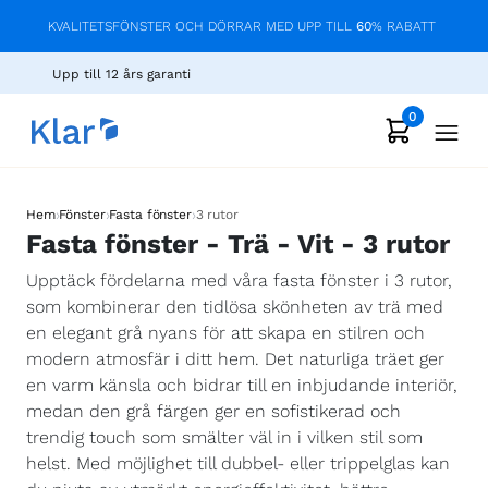
KVALITETSFÖNSTER OCH DÖRRAR MED UPP TILL
60
% RABATT
Upp till 12 års garanti
0
›
›
›
Hem
Fönster
Fasta fönster
3 rutor
Fasta fönster - Trä - Vit - 3 rutor
Upptäck fördelarna med våra fasta fönster i 3 rutor,
som kombinerar den tidlösa skönheten av trä med
en elegant grå nyans för att skapa en stilren och
modern atmosfär i ditt hem. Det naturliga träet ger
en varm känsla och bidrar till en inbjudande interiör,
medan den grå färgen ger en sofistikerad och
trendig touch som smälter väl in i vilken stil som
helst. Med möjlighet till dubbel- eller trippelglas kan