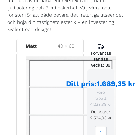
du njuta av utmärkt energieffektivitet, bättre
ljudisolering och ökad säkerhet. Välj våra fasta
fönster för att både bevara det naturliga utseendet
och höja din fastighets estetik – en investering i
kvalitet och design!
Mått
40
x
60
Förväntas
sändas
vecka:
39
Ditt pris
:
1.689,35 k
Före
rabatt:
4.223,38 kr
Du sparar
2.534,03 kr
1