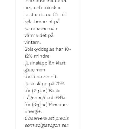
inomhusklimat året
om, och minskar
kostnaderna för att
kyla hemmet på
sommaren och
värma det på
vintern.
Solskyddsglas har 10-
12% mindre
ljusinsläpp än klart
glas, men
fortfarande ett
ljusinsläpp på 70%
för (2-glas) Basic
Lågenergi och 64%
för (3-glas) Premium
Energi+.
Observera att precis
som solglasögon ser