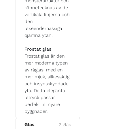
mönsterstruktur och
kännetecknas av de
vertikala linjerna och
den
utseendemässiga
ojämna ytan.
Frostat glas
Frostat glas är den
mer moderna typen
av råglas, med en
mer mjuk, silkesaktig
och insynsskyddade
yta. Detta eleganta
uttryck passar
perfekt till nyare
byggnader.
Glas
2 glas