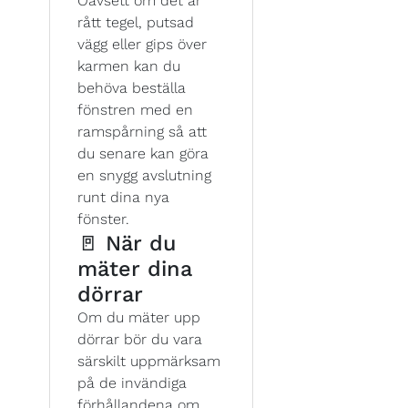
Oavsett om det är
rått tegel, putsad
vägg eller gips över
karmen kan du
behöva beställa
fönstren med en
ramspårning så att
du senare kan göra
en snygg avslutning
runt dina nya
fönster.
🚪 När du
mäter dina
dörrar
Om du mäter upp
dörrar bör du vara
särskilt uppmärksam
på de invändiga
förhållandena om