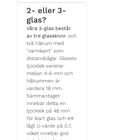
2- eller 3-
glas?
Våra 3-glas består
av tre glasskivor
och
två hålrum med
"varmkant" som
distansbågar. Glasets
tjocklek varierar
mellan 4-6 mm och
hålrummen är
vardera 18 mm.
Sammantaget
innebär detta en
tjocklek på 48 mm
för klart glas och ett
lågt U-värde på 0,7,
vilket innebär god