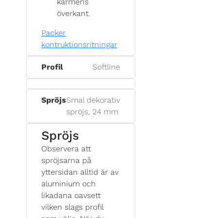
karmens
överkant.
Packer
kontruktionsritningar
Profil
Softline
Spröjs
Smal dekorativ
spröjs, 24 mm
Spröjs
Observera att
spröjsarna på
yttersidan alltid är av
aluminium och
likadana oavsett
vilken slags profil