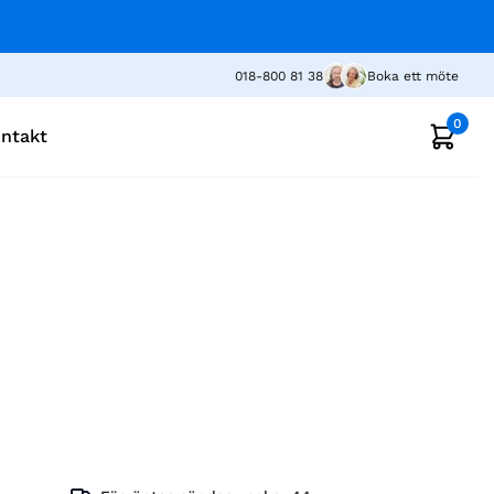
018-800 81 38
Boka ett möte
0
ntakt