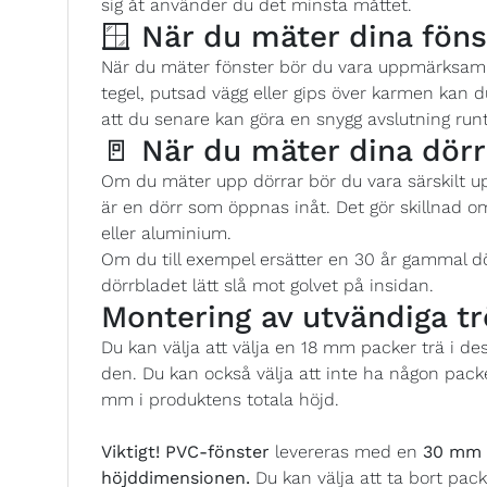
sig åt använder du det minsta måttet.
🪟 När du mäter dina föns
När du mäter fönster bör du vara uppmärksam p
tegel, putsad vägg eller gips över karmen kan
att du senare kan göra en snygg avslutning runt
🚪 När du mäter dina dörr
Om du mäter upp dörrar bör du vara särskilt 
är en dörr som öppnas inåt. Det gör skillnad o
eller aluminium.
Om du till exempel ersätter en 30 år gammal d
dörrbladet lätt slå mot golvet på insidan.
Montering av utvändiga tr
Du kan välja att välja en 18 mm packer trä i d
den. Du kan också välja att inte ha någon pack
mm i produktens totala höjd.
Viktigt!
PVC-fönster
levereras med en
30 mm P
höjddimensionen.
Du kan välja att ta bort pack