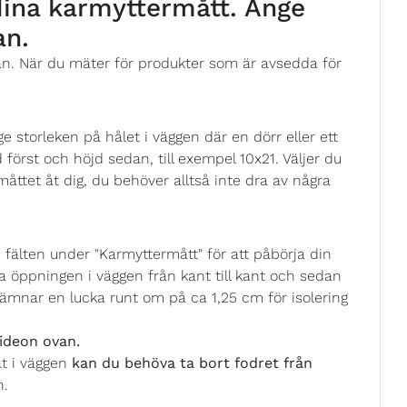
 dina karmyttermått. Ange
an.
ån. När du mäter för produkter som är avsedda för
 storleken på hålet i väggen där en dörr eller ett
 först och höjd sedan, till exempel 10x21. Väljer du
åttet åt dig, du behöver alltså inte dra av några
fälten under "Karmyttermått" för att påbörja din
 öppningen i väggen från kant till kant och sedan
ämnar en lucka runt om på ca 1,25 cm för isolering
ideon ovan.
at i väggen
kan du behöva ta bort fodret från
n.