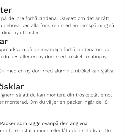
ter
å de inre förhållandena. Oavsett om det är rått
 du behöva beställa fönstren med en ramspårning så
 dina nya fönster.
ar
uppmärksam på de invändiga förhållandena om det
m du beställer en ny dörr med tröskel i mahogny
örr med en ny dörr med aluminiumtrökel kan själva
ösklar
esignern så att du kan montera din tröskelplåt emot
er monterad. Om du väljer en packer ingår de 18
acker som läggs ovanpå den angivna
ern före installationen eller låta den sitta kvar. Om