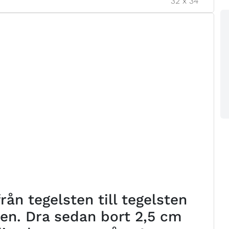
32
x
34
ån tegelsten till tegelsten
ten. Dra sedan bort 2,5 cm