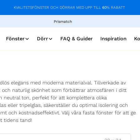
KVALITETSFÖNSTER OCH DÖRRAR MED UPP TILL
60
% RABATT
Prismatch
Fönster
Dörr
FAQ & Guider
Inspiration
Ko
idlös elegans med moderna materialval. Tillverkade av
t och naturlig skönhet som förbättrar atmosfären i ditt
 neutral ton, perfekt för att komplettera olika
as eller tripelglas, säkerställer du optimal isolering och
ämt och kostnadseffektivt. Välj våra fasta fönster för att ge
 tidens tand!