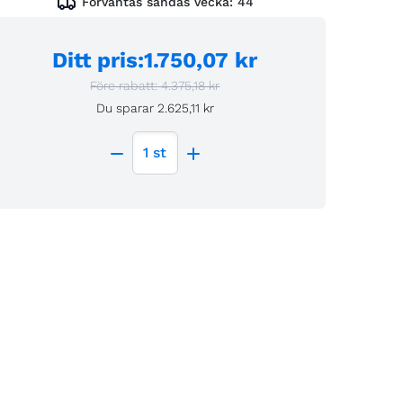
Förväntas sändas vecka:
44
Ditt pris
:
1.750,07 kr
Före rabatt:
4.375,18 kr
Du sparar
2.625,11 kr
1
st