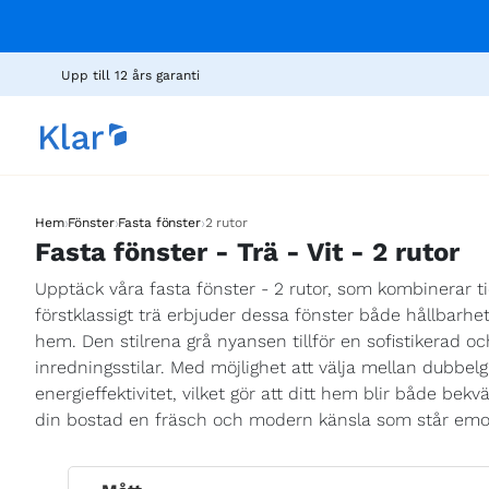
Upp till 12 års garanti
›
›
›
Hem
Fönster
Fasta fönster
2 rutor
Fasta fönster - Trä - Vit - 2 rutor
Upptäck våra fasta fönster - 2 rutor, som kombinerar t
förstklassigt trä erbjuder dessa fönster både hållbarhe
hem. Den stilrena grå nyansen tillför en sofistikerad och
inredningsstilar. Med möjlighet att välja mellan dubbelgl
energieffektivitet, vilket gör att ditt hem blir både bekv
din bostad en fräsch och modern känsla som står emot