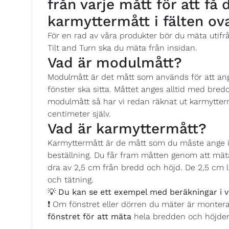
från varje mått för att få
karmyttermått i fälten ov
För en rad av våra produkter bör du mäta utifr
Tilt and Turn ska du mäta från insidan.
Vad är modulmått?
Modulmått är det mått som används för att ange
fönster ska sitta. Måttet anges alltid med bredd
modulmått så har vi redan räknat ut karmytterm
centimeter själv.
Vad är karmyttermått?
Karmyttermått är de mått som du måste ange i 
beställning. Du får fram måtten genom att mäta
dra av 2,5 cm från bredd och höjd. De 2,5 cm l
och tätning.
💡
Du kan se ett exempel med beräkningar i v
❗ Om fönstret eller dörren du mäter är monter
fönstret för att mäta
hela bredden och höjde