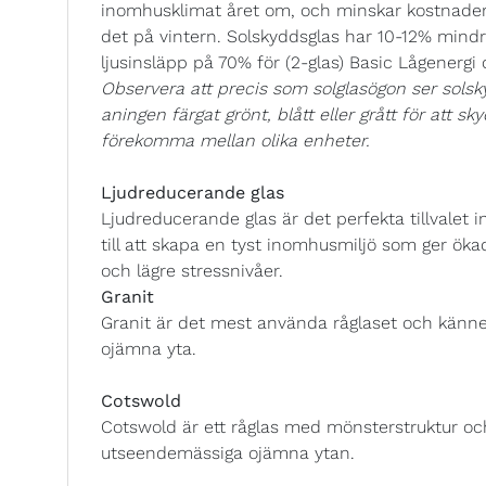
inomhusklimat året om, och minskar kostnade
det på vintern. Solskyddsglas har 10-12% mindre
ljusinsläpp på 70% för (2-glas) Basic Lågenergi
Observera att precis som solglasögon ser solsky
aningen färgat grönt, blått eller grått för att s
förekomma mellan olika enheter.
Ljudreducerande glas
Ljudreducerande glas är det perfekta tillvalet
till att skapa en tyst inomhusmiljö som ger ök
och lägre stressnivåer.
Granit
Granit är det mest använda råglaset och känn
ojämna yta.
Cotswold
Cotswold är ett råglas med mönsterstruktur oc
utseendemässiga ojämna ytan.