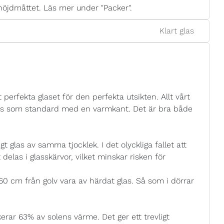
höjdmåttet. Läs mer under "Packer".
Klart glas
 perfekta glaset för den perfekta utsikten. Allt vårt
eras som standard med en varmkant. Det är bra både
t glas av samma tjocklek. I det olyckliga fallet att
tt delas i glasskärvor, vilket minskar risken för
 60 cm från golv vara av härdat glas. Så som i dörrar
rar 63% av solens värme. Det ger ett trevligt