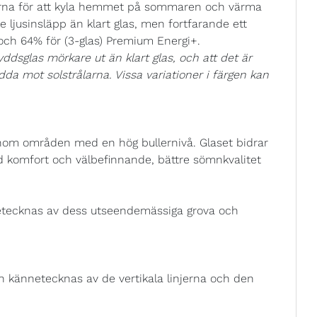
rna för att kyla hemmet på sommaren och värma
 ljusinsläpp än klart glas, men fortfarande ett
 och 64% för (3-glas) Premium Energi+.
ddsglas mörkare ut än klart glas, och att det är
kydda mot solstrålarna. Vissa variationer i färgen kan
 inom områden med en hög bullernivå. Glaset bidrar
ad komfort och välbefinnande, bättre sömnkvalitet
etecknas av dess utseendemässiga grova och
h kännetecknas av de vertikala linjerna och den