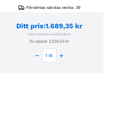
Förväntas sändas vecka:
39
Ditt pris
:
1.689,35 kr
Före rabatt:
4.223,38 kr
Du sparar
2.534,03 kr
1
st