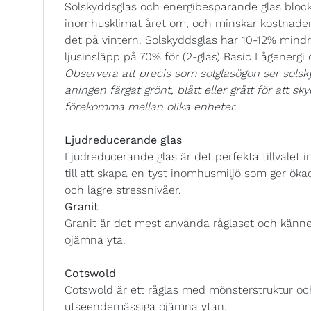
Solskyddsglas och energibesparande glas blocke
inomhusklimat året om, och minskar kostnade
det på vintern. Solskyddsglas har 10-12% mindre
ljusinsläpp på 70% för (2-glas) Basic Lågenergi
Observera att precis som solglasögon ser solsky
aningen färgat grönt, blått eller grått för att s
förekomma mellan olika enheter.
Ljudreducerande glas
Ljudreducerande glas är det perfekta tillvalet
till att skapa en tyst inomhusmiljö som ger ök
och lägre stressnivåer.
Granit
Granit är det mest använda råglaset och känn
ojämna yta.
Cotswold
Cotswold är ett råglas med mönsterstruktur oc
utseendemässiga ojämna ytan.