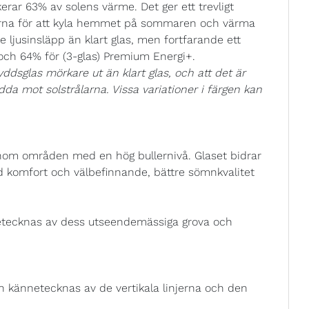
rar 63% av solens värme. Det ger ett trevligt
rna för att kyla hemmet på sommaren och värma
 ljusinsläpp än klart glas, men fortfarande ett
 och 64% för (3-glas) Premium Energi+.
ddsglas mörkare ut än klart glas, och att det är
kydda mot solstrålarna. Vissa variationer i färgen kan
 inom områden med en hög bullernivå. Glaset bidrar
ad komfort och välbefinnande, bättre sömnkvalitet
etecknas av dess utseendemässiga grova och
h kännetecknas av de vertikala linjerna och den