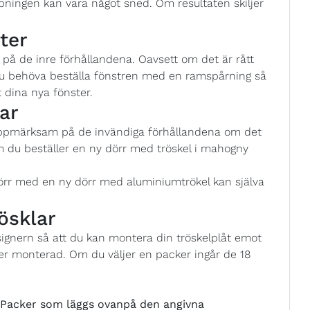
pningen kan vara något sned. Om resultaten skiljer
ter
å de inre förhållandena. Oavsett om det är rått
 du behöva beställa fönstren med en ramspårning så
 dina nya fönster.
ar
uppmärksam på de invändiga förhållandena om det
m du beställer en ny dörr med tröskel i mahogny
örr med en ny dörr med aluminiumtrökel kan själva
ösklar
esignern så att du kan montera din tröskelplåt emot
er monterad. Om du väljer en packer ingår de 18
acker som läggs ovanpå den angivna