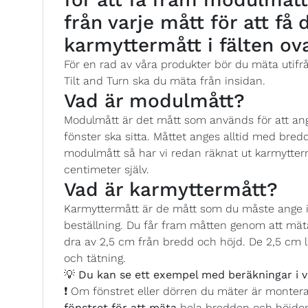
från varje mått för att få
karmyttermått i fälten ov
För en rad av våra produkter bör du mäta utifr
Tilt and Turn ska du mäta från insidan.
Vad är modulmått?
Modulmått är det mått som används för att ange
fönster ska sitta. Måttet anges alltid med bredd
modulmått så har vi redan räknat ut karmytterm
centimeter själv.
Vad är karmyttermått?
Karmyttermått är de mått som du måste ange i 
beställning. Du får fram måtten genom att mäta
dra av 2,5 cm från bredd och höjd. De 2,5 cm l
och tätning.
💡
Du kan se ett exempel med beräkningar i v
❗ Om fönstret eller dörren du mäter är monter
fönstret för att mäta
hela bredden och höjde