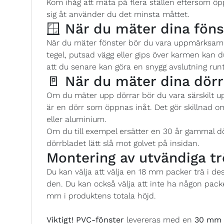
Kom ihåg att mäta på flera ställen eftersom öp
sig åt använder du det minsta måttet.
🪟 När du mäter dina föns
När du mäter fönster bör du vara uppmärksam p
tegel, putsad vägg eller gips över karmen kan
att du senare kan göra en snygg avslutning runt
🚪 När du mäter dina dörr
Om du mäter upp dörrar bör du vara särskilt 
är en dörr som öppnas inåt. Det gör skillnad o
eller aluminium.
Om du till exempel ersätter en 30 år gammal d
dörrbladet lätt slå mot golvet på insidan.
Montering av utvändiga tr
Du kan välja att välja en 18 mm packer trä i d
den. Du kan också välja att inte ha någon pack
mm i produktens totala höjd.
Viktigt!
PVC-fönster
levereras med en
30 mm P