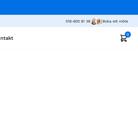
018-800 81 38
Boka ett möte
0
ntakt