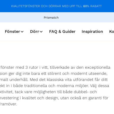
KVALITETSFÖNSTER OCH DÖRRAR MED UPP TILL
60
% RABATT
Prismatch
Fönster
Dörr
FAQ & Guider
Inspiration
Ko
önster med 3 rutor i vitt, tillverkade av den exceptionella
on ger dig inte bara ett stilrent och modernt utseende,
alt underhåll. Med det klassiska vita utförandet får ditt
 in i både traditionella och moderna miljöer. Välj dessa
ktivitet, tack vare möjligheten till både dubbel- och
investering i kvalitet och design, utan också en garanti för
 framöver.