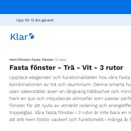
Upp till 12 års garanti
›
›
›
Hem
Fönster
Fasta fönster
3 rutor
Fasta fönster - Trä - Vit - 3 rutor
Upptäck elegansen och funktionaliteten hos våra fasta f
kombinationen av trä och aluminium. Denna smarta fusi
utan säkerställer även en långvarig hållbarhet och minim
hem en ljus och inbjudande atmosfär som passar perfekt
fönster för att njuta av utmärkt isolering och energieffe
trippelglas. Våra fasta fönster i 3 rutor är inte bara en 
att ditt hem förblir vackert och funktionellt i många år