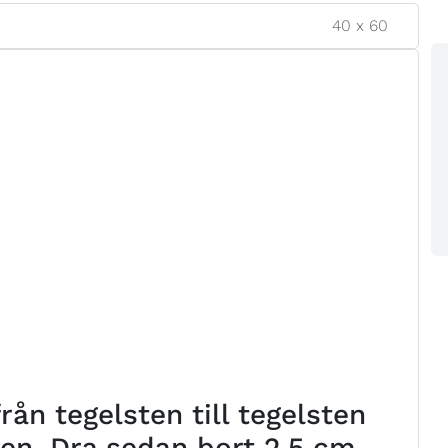
40
x
60
ån tegelsten till tegelsten
ten. Dra sedan bort 2,5 cm