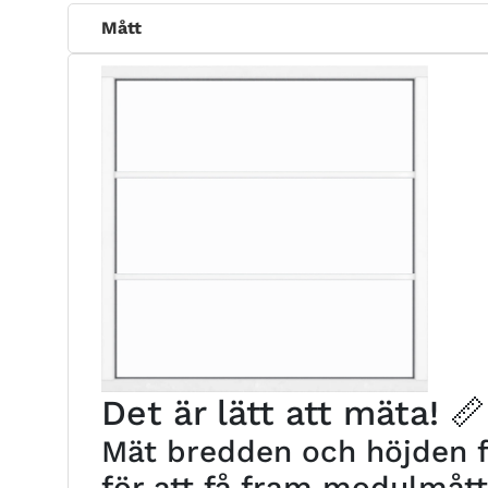
Mått
Det är lätt att mäta! 📏
Mät bredden och höjden fr
för att få fram modulmåt