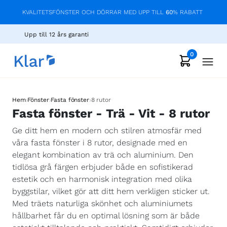
KVALITETSFÖNSTER OCH DÖRRAR MED UPP TILL
60
% RABATT
Upp till 12 års garanti
0
›
›
›
Hem
Fönster
Fasta fönster
8 rutor
Fasta fönster - Trä - Vit - 8 rutor
Ge ditt hem en modern och stilren atmosfär med
våra fasta fönster i 8 rutor, designade med en
elegant kombination av trä och aluminium. Den
tidlösa grå färgen erbjuder både en sofistikerad
estetik och en harmonisk integration med olika
byggstilar, vilket gör att ditt hem verkligen sticker ut.
Med träets naturliga skönhet och aluminiumets
hållbarhet får du en optimal lösning som är både