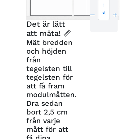
1
st
Det är lätt
att mäta! 📏
Mät bredden
och höjden
från
tegelsten till
tegelsten för
att få fram
modulmåtten.
Dra sedan
bort 2,5 cm
från varje
mått för att
få dina