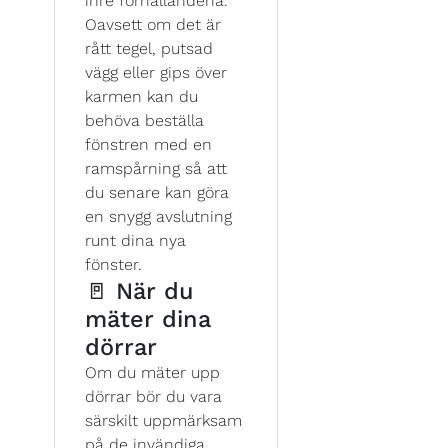
inre förhållandena.
Oavsett om det är
rått tegel, putsad
vägg eller gips över
karmen kan du
behöva beställa
fönstren med en
ramspårning så att
du senare kan göra
en snygg avslutning
runt dina nya
fönster.
🚪 När du
mäter dina
dörrar
Om du mäter upp
dörrar bör du vara
särskilt uppmärksam
på de invändiga