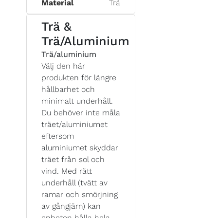
Material
Trä
Trä &
Trä/Aluminium
Trä/aluminium
Välj den här
produkten för längre
hållbarhet och
minimalt underhåll.
Du behöver inte måla
träet/aluminiumet
eftersom
aluminiumet skyddar
träet från sol och
vind. Med rätt
underhåll (tvätt av
ramar och smörjning
av gångjärn) kan
enheten hålla hela