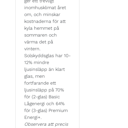
ger ett trevligt
inomhusklimat året
om, och minskar
kostnaderna för att
kyla hemmet på
sommaren och
värma det på
vintern.
Solskyddsglas har 10-
12% mindre
ljusinsläpp än klart
glas, men
fortfarande ett
ljusinsläpp på 70%
för (2-glas) Basic
Lågenergi och 64%
för (3-glas) Premium
Energi+.
Observera att precis