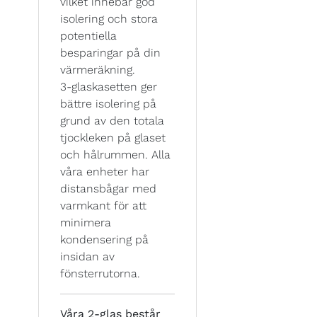
vilket innebär god
isolering och stora
potentiella
besparingar på din
värmeräkning.
3-glaskasetten ger
bättre isolering på
grund av den totala
tjockleken på glaset
och hålrummen. Alla
våra enheter har
distansbågar med
varmkant för att
minimera
kondensering på
insidan av
fönsterrutorna.
Våra 2-glas består