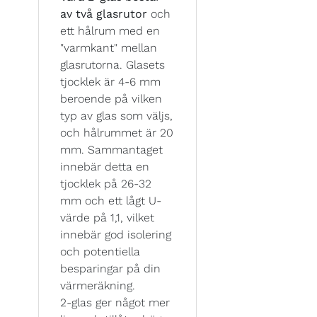
av två glasrutor
och
ett hålrum med en
"varmkant" mellan
glasrutorna. Glasets
tjocklek är 4-6 mm
beroende på vilken
typ av glas som väljs,
och hålrummet är 20
mm. Sammantaget
innebär detta en
tjocklek på 26-32
mm och ett lågt U-
värde på 1,1, vilket
innebär god isolering
och potentiella
besparingar på din
värmeräkning.
2-glas ger något mer