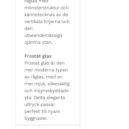
råglas med
mönsterstruktur och
kännetecknas av de
vertikala linjerna och
den
utseendemässiga
ojämna ytan.
Frostat glas
Frostat glas är den
mer moderna typen
av råglas, med en
mer mjuk, silkesaktig
och insynsskyddade
yta. Detta eleganta
uttryck passar
perfekt till nyare
byggnader.