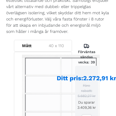
estetiskt tilltalande och praktiskt. Samtidigt erbjuder
vårt alternativ med dubbel- eller trippelglas
överlägsen isolering, vilket skyddar ditt hem mot kyla
och energiförluster. Välj våra fasta fönster i 8 rutor
för att skapa en inbjudande och energisnål miljö
som håller i många år framöver.
Mått
40
x
110
Förväntas
sändas
vecka:
39
Ditt pris
:
2.272,91 k
Före
rabatt:
5.682,27 kr
Du sparar
3.409,36 kr