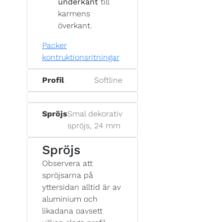
underkant
till
karmens
överkant.
Packer
kontruktionsritningar
Profil
Softline
Spröjs
Smal dekorativ
spröjs, 24 mm
Spröjs
Observera att
spröjsarna på
yttersidan alltid är av
aluminium och
likadana oavsett