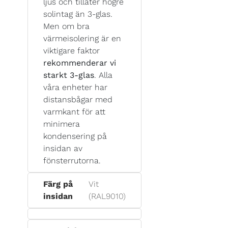
ljus och tillåter högre
solintag än 3-glas.
Men om bra
värmeisolering är en
viktigare faktor
rekommenderar vi
starkt 3-glas
. Alla
våra enheter har
distansbågar med
varmkant för att
minimera
kondensering på
insidan av
fönsterrutorna.
Färg på
Vit
insidan
(RAL9010)