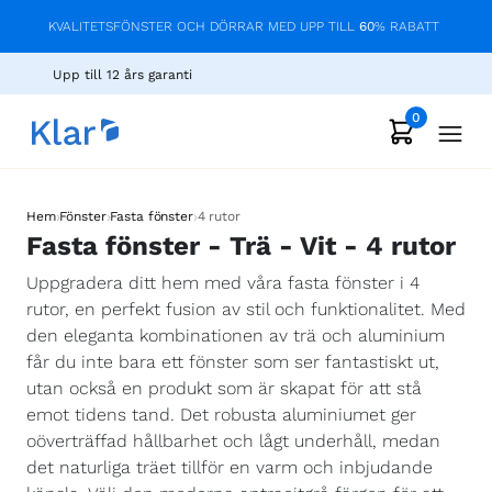
KVALITETSFÖNSTER OCH DÖRRAR MED UPP TILL
60
% RABATT
Upp till 12 års garanti
0
›
›
›
Hem
Fönster
Fasta fönster
4 rutor
Fasta fönster - Trä - Vit - 4 rutor
Uppgradera ditt hem med våra fasta fönster i 4
rutor, en perfekt fusion av stil och funktionalitet. Med
den eleganta kombinationen av trä och aluminium
får du inte bara ett fönster som ser fantastiskt ut,
utan också en produkt som är skapat för att stå
emot tidens tand. Det robusta aluminiumet ger
oöverträffad hållbarhet och lågt underhåll, medan
det naturliga träet tillför en varm och inbjudande