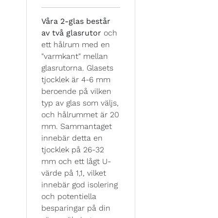
Våra 2-glas består
av två glasrutor
och
ett hålrum med en
"varmkant" mellan
glasrutorna. Glasets
tjocklek är 4-6 mm
beroende på vilken
typ av glas som väljs,
och hålrummet är 20
mm. Sammantaget
innebär detta en
tjocklek på 26-32
mm och ett lågt U-
värde på 1,1, vilket
innebär god isolering
och potentiella
besparingar på din