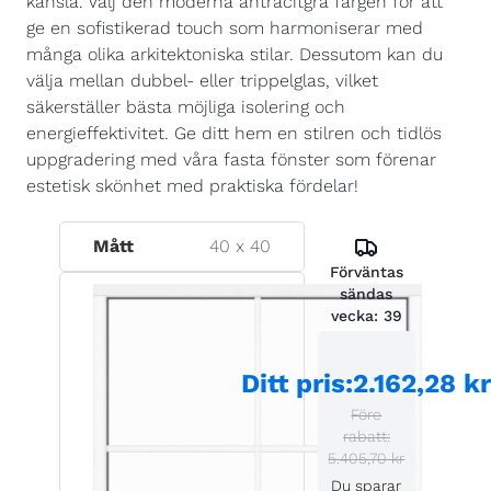
känsla. Välj den moderna antracitgrå färgen för att
ge en sofistikerad touch som harmoniserar med
många olika arkitektoniska stilar. Dessutom kan du
välja mellan dubbel- eller trippelglas, vilket
säkerställer bästa möjliga isolering och
energieffektivitet. Ge ditt hem en stilren och tidlös
uppgradering med våra fasta fönster som förenar
estetisk skönhet med praktiska fördelar!
Mått
40
x
40
Förväntas
sändas
vecka:
39
Ditt pris
:
2.162,28 k
Före
rabatt:
5.405,70 kr
Du sparar