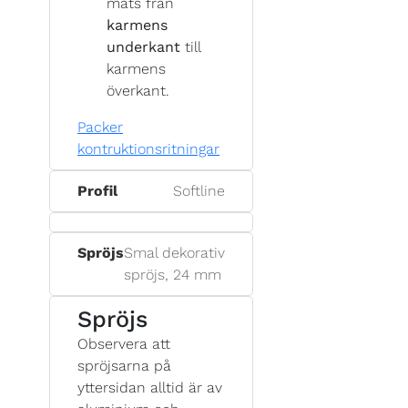
mäts från
karmens
underkant
till
karmens
överkant.
Packer
kontruktionsritningar
Profil
Softline
Spröjs
Smal dekorativ
spröjs, 24 mm
Spröjs
Observera att
spröjsarna på
yttersidan alltid är av