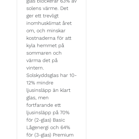
glas blockerar 63% av
solens värme. Det
ger ett trevligt
inomhusklimat året
om, och minskar
kostnaderna för att
kyla hemmet på
sommaren och
värma det på
vintern.
Solskyddsglas har 10-
12% mindre
ljusinsläpp än klart
glas, men
fortfarande ett
ljusinsläpp på 70%
för (2-glas) Basic
Lågenergi och 64%
för (3-glas) Premium