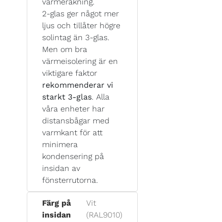
värmeräkning.
2-glas ger något mer
ljus och tillåter högre
solintag än 3-glas.
Men om bra
värmeisolering är en
viktigare faktor
rekommenderar vi
starkt 3-glas
. Alla
våra enheter har
distansbågar med
varmkant för att
minimera
kondensering på
insidan av
fönsterrutorna.
Färg på
Vit
insidan
(RAL9010)