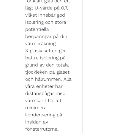
för klart glas och ett
lågt U-värde på 0,7,
vilket innebär god
isolering och stora
potentiella
besparingar på din
värmeräkning.
3-glaskasetten ger
bättre isolering på
grund av den totala
tjockleken på glaset
och hålrummen. Alla
våra enheter har
distansbågar med
varmkant för att
minimera
kondensering på
insidan av
fönsterrutorna.