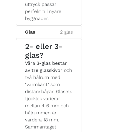
uttryck passar
perfekt till nyare
byggnader.
Glas
2 glas
2- eller 3-
glas?
Våra 3-glas består
av tre glasskivor
och
två hålrum med
"varmkant" som
distansbågar. Glasets
tjocklek varierar
mellan 4-6 mm och
hålrummen är
vardera 18 mm.
Sammantaget