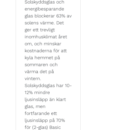
Solskyddsglas och
energibesparande
glas blockerar 63% av
solens värme. Det
ger ett trevligt
inomhusklimat året
om, och minskar
kostnaderna för att
kyla hemmet på
sommaren och
värma det på
vintern.
Solskyddsglas har 10-
12% mindre
ljusinsläpp än klart
glas, men
fortfarande ett
ljusinsläpp på 70%
för (2-glas) Basic