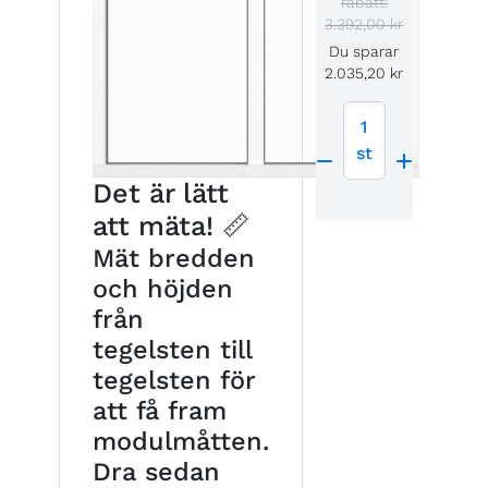
rabatt:
3.392,00 kr
Du sparar
2.035,20 kr
1
st
Det är lätt
att mäta! 📏
Mät bredden
och höjden
från
tegelsten till
tegelsten för
att få fram
modulmåtten.
Dra sedan