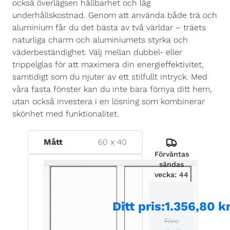
också överlägsen hållbarhet och låg
underhållskostnad. Genom att använda både trä och
aluminium får du det bästa av två världar – träets
naturliga charm och aluminiumets styrka och
väderbeständighet. Välj mellan dubbel- eller
trippelglas för att maximera din energieffektivitet,
samtidigt som du njuter av ett stilfullt intryck. Med
våra fasta fönster kan du inte bara förnya ditt hem,
utan också investera i en lösning som kombinerar
skönhet med funktionalitet.
Mått
60
x
40
Förväntas
sändas
vecka:
44
Ditt pris
:
1.356,80 k
Före