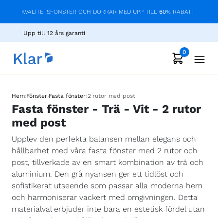
KVALITETSFÖNSTER OCH DÖRRAR MED UPP TILL
60
% RABATT
Upp till 12 års garanti
0
›
›
›
Hem
Fönster
Fasta fönster
2 rutor med post
Fasta fönster - Trä - Vit - 2 rutor
med post
Upplev den perfekta balansen mellan elegans och
hållbarhet med våra fasta fönster med 2 rutor och
post, tillverkade av en smart kombination av trä och
aluminium. Den grå nyansen ger ett tidlöst och
sofistikerat utseende som passar alla moderna hem
och harmoniserar vackert med omgivningen. Detta
materialval erbjuder inte bara en estetisk fördel utan