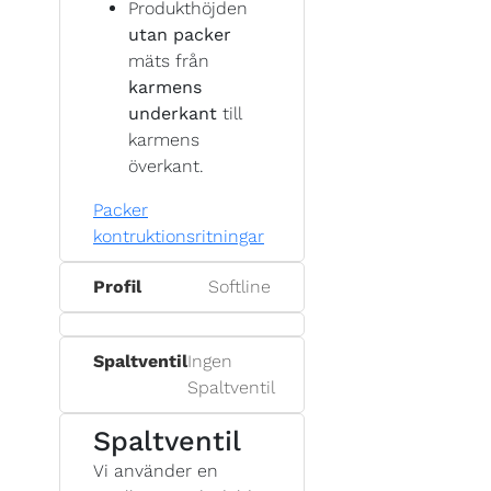
Produkthöjden
utan packer
mäts från
karmens
underkant
till
karmens
överkant.
Packer
kontruktionsritningar
Profil
Softline
Spaltventil
Ingen
Spaltventil
Spaltventil
Vi använder en