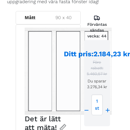
uppgradering med våra fasta fönster idag!
Mått
90
x
40
Förväntas
sändas
vecka:
44
Ditt pris
:
2.184,23 k
Före
rabatt:
5.460,57 kr
Du sparar
3.276,34 kr
1
st
Det är lätt
att mäta! 📏