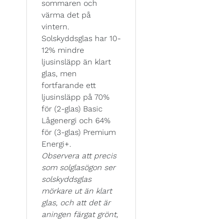
sommaren och
värma det på
vintern.
Solskyddsglas har 10-
12% mindre
ljusinsläpp än klart
glas, men
fortfarande ett
ljusinsläpp på 70%
för (2-glas) Basic
Lågenergi och 64%
för (3-glas) Premium
Energi+.
Observera att precis
som solglasögon ser
solskyddsglas
mörkare ut än klart
glas, och att det är
aningen färgat grönt,