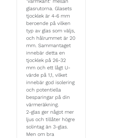
"varmkant" mellan
glasrutorna. Glasets
tjocklek är 4-6 mm
beroende på vilken
typ av glas som väljs,
och hålrummet är 20
mm. Sammantaget
innebär detta en
tjocklek på 26-32
mm och ett lågt U-
värde på 1,1, vilket
innebär god isolering
och potentiella
besparingar på din
värmeräkning.
2-glas ger något mer
ljus och tillåter högre
solintag än 3-glas.
Men om bra