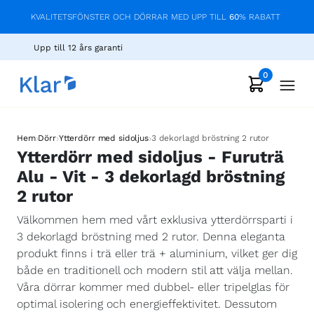
KVALITETSFÖNSTER OCH DÖRRAR MED UPP TILL
60
% RABATT
Upp till 12 års garanti
0
›
›
›
Hem
Dörr
Ytterdörr med sidoljus
3 dekorlagd bröstning 2 rutor
Ytterdörr med sidoljus - Furuträ
Alu - Vit - 3 dekorlagd bröstning
2 rutor
Välkommen hem med vårt exklusiva ytterdörrsparti i
3 dekorlagd bröstning med 2 rutor. Denna eleganta
produkt finns i trä eller trä + aluminium, vilket ger dig
både en traditionell och modern stil att välja mellan.
Våra dörrar kommer med dubbel- eller tripelglas för
optimal isolering och energieffektivitet. Dessutom