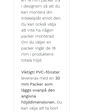
en 18 mm packer trä
i designern så att du
kan montera din
tröskelplåt emot den.
Du kan också välja
att inte ha någon
packer monterad.
Om du väljer en
packer ingår de 18
mm i produktens
totala höjd.
Viktigt!
PVC-fönster
levereras med en
30
mm Packer som
läggs ovanpå den
angivna
höjddimensionen.
Du
kan välja att ta bort