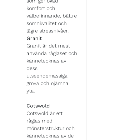
som ger ökad
komfort och
välbefinnande, bättre
sömnkvalitet och
lägre stressnivåer.
Granit
Granit är det mest
använda råglaset och
kännetecknas av
dess
utseendemässiga
grova och ojämna
yta.
Cotswold
Cotswold är ett
råglas med
mönsterstruktur och
kännetecknas av de