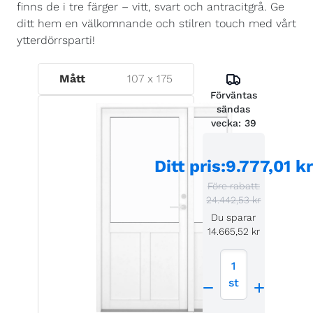
finns de i tre färger – vitt, svart och antracitgrå. Ge
ditt hem en välkomnande och stilren touch med vårt
ytterdörrsparti!
Mått
107
x
175
Förväntas
sändas
vecka:
39
Ditt pris
:
9.777,01 kr
Före rabatt:
24.442,53 kr
Du sparar
14.665,52 kr
1
st