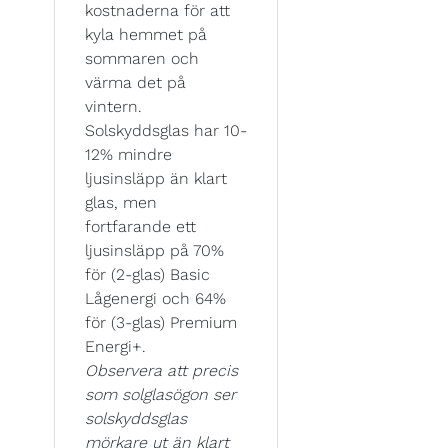
kostnaderna för att
kyla hemmet på
sommaren och
värma det på
vintern.
Solskyddsglas har 10-
12% mindre
ljusinsläpp än klart
glas, men
fortfarande ett
ljusinsläpp på 70%
för (2-glas) Basic
Lågenergi och 64%
för (3-glas) Premium
Energi+.
Observera att precis
som solglasögon ser
solskyddsglas
mörkare ut än klart