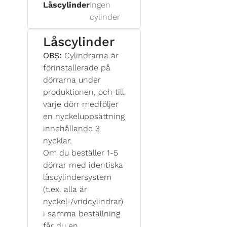
Låscylinder
Ingen
cylinder
Låscylinder
OBS:
Cylindrarna är
förinstallerade på
dörrarna under
produktionen, och till
varje dörr medföljer
en nyckeluppsättning
innehållande 3
nycklar.
Om du beställer 1-5
dörrar med identiska
låscylindersystem
(t.ex. alla är
nyckel-/vridcylindrar)
i samma beställning
får du en