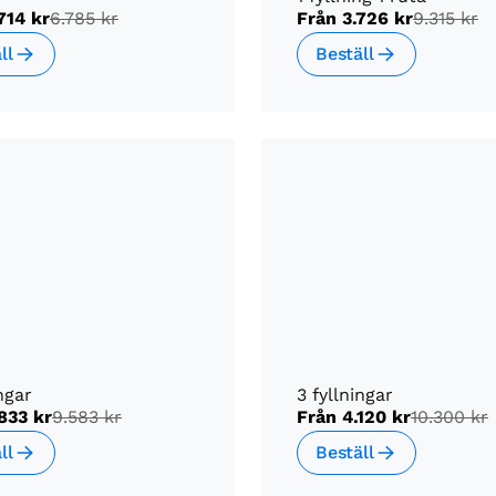
714 kr
6.785 kr
Från
3.726 kr
9.315 kr
ll
Beställ
ngar
3 fyllningar
833 kr
9.583 kr
Från
4.120 kr
10.300 kr
ll
Beställ