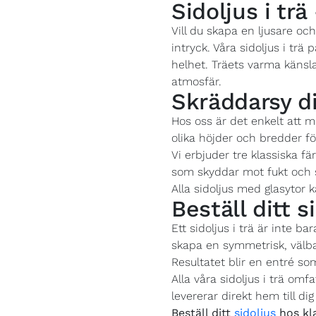
Sidoljus i trä
Vill du skapa en ljusare och
intryck. Våra sidoljus i tr
helhet. Träets varma känsl
atmosfär.
Skräddarsy dit
Hos oss är det enkelt att må
olika höjder och bredder fö
Vi erbjuder tre klassiska fä
som skyddar mot fukt och sl
Alla sidoljus med glasytor 
Beställ ditt s
Ett sidoljus i trä är inte b
skapa en symmetrisk, välba
Resultatet blir en entré s
Alla våra sidoljus i trä omf
levererar direkt hem till d
Beställ ditt
sidoljus
hos kla