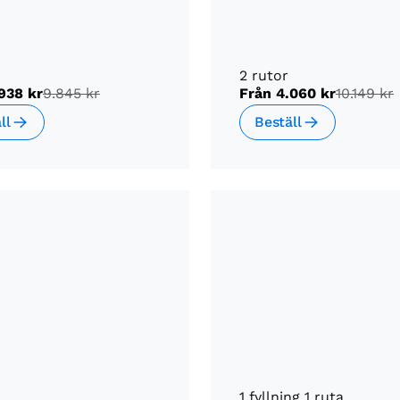
2 rutor
938 kr
9.845 kr
Från
4.060 kr
10.149 kr
ll
Beställ
1 fyllning 1 ruta