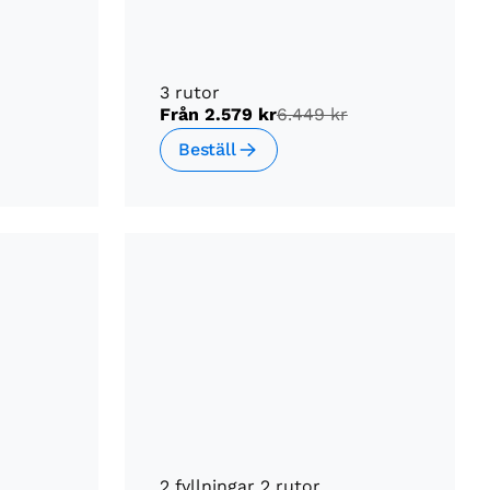
3 rutor
Från
2.579 kr
6.449 kr
Beställ
2 fyllningar 2 rutor