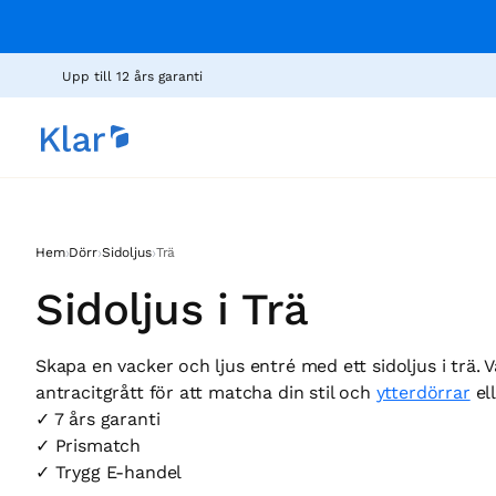
Upp till 12 års garanti
›
›
›
Hem
Dörr
Sidoljus
Trä
Sidoljus i Trä
Skapa en vacker och ljus entré med ett sidoljus i trä. Vä
antracitgrått för att matcha din stil och
ytterdörrar
el
✓ 7 års garanti
✓ Prismatch
✓ Trygg E-handel