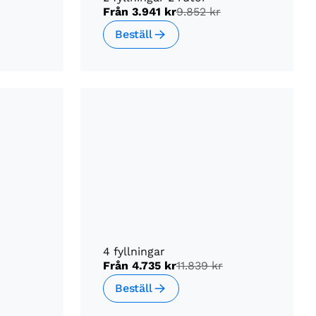
Från
3.941 kr
9.852 kr
Beställ
4 fyllningar
Från
4.735 kr
11.839 kr
Beställ