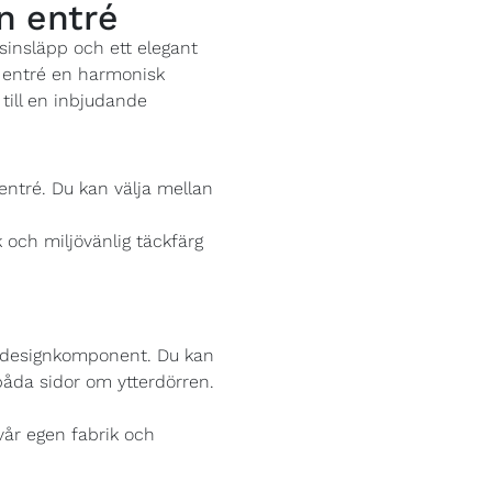
in entré
usinsläpp och ett elegant
n entré en harmonisk
till en inbjudande
n entré. Du kan välja mellan
k och miljövänlig täckfärg
tig designkomponent. Du kan
båda sidor om ytterdörren.
i vår egen fabrik och