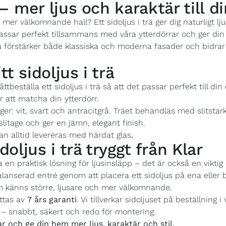
 – mer ljus och karaktär till d
 mer välkomnande hall? Ett sidoljus i trä ger dig naturligt lj
ä passar perfekt tillsammans med våra ytterdörrar och ger di
a förstärker både klassiska och moderna fasader och bidrar 
t sidoljus i trä
ttbeställa ett sidoljus i trä så att det passar perfekt till di
r att matcha din ytterdörr.
rger: vit, svart och antracitgrå. Träet behandlas med slitstar
itage och ger en jämn, elegant finish.
kan alltid levereras med härdat glas
.
idoljus i trä tryggt från Klar
ara en praktisk lösning för ljusinsläpp – det är också en vik
lanserad entré genom att placera ett sidoljus på ena eller 
om känns större, ljusare och mer välkomnande.
attas av
7 års garanti
. Vi tillverkar sidoljuset på beställning 
ig – snabbt, säkert och redo för montering.
r och ge din hem mer ljus, karaktär och stil.