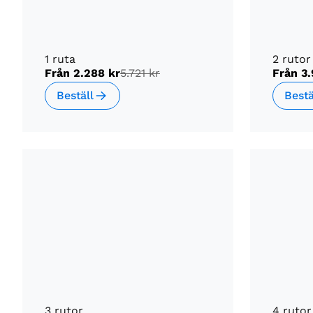
1 ruta
2 rutor
Från
2.288 kr
5.721 kr
Från
3.
Beställ
Bestä
3 rutor
4 rutor