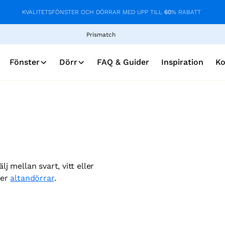
KVALITETSFÖNSTER OCH DÖRRAR MED UPP TILL
60
% RABATT
Prismatch
Fönster
Dörr
FAQ & Guider
Inspiration
Ko
lj mellan svart, vitt eller
ler
altandörrar
.