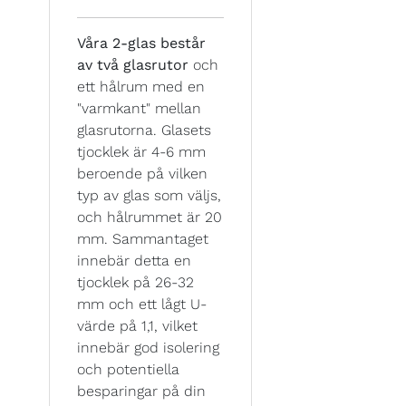
Våra 2-glas består
av två glasrutor
och
ett hålrum med en
"varmkant" mellan
glasrutorna. Glasets
tjocklek är 4-6 mm
beroende på vilken
typ av glas som väljs,
och hålrummet är 20
mm. Sammantaget
innebär detta en
tjocklek på 26-32
mm och ett lågt U-
värde på 1,1, vilket
innebär god isolering
och potentiella
besparingar på din