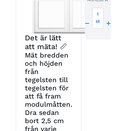
1
st
Det är lätt
att mäta! 📏
Mät bredden
och höjden
från
tegelsten till
tegelsten för
att få fram
modulmåtten.
Dra sedan
bort 2,5 cm
från varje