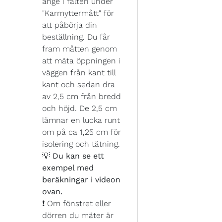
ange i fälten under
"Karmyttermått" för
att påbörja din
beställning. Du får
fram måtten genom
att mäta öppningen i
väggen från kant till
kant och sedan dra
av 2,5 cm från bredd
och höjd. De 2,5 cm
lämnar en lucka runt
om på ca 1,25 cm för
isolering och tätning.
💡
Du kan se ett
exempel med
beräkningar i videon
ovan.
❗ Om fönstret eller
dörren du mäter är