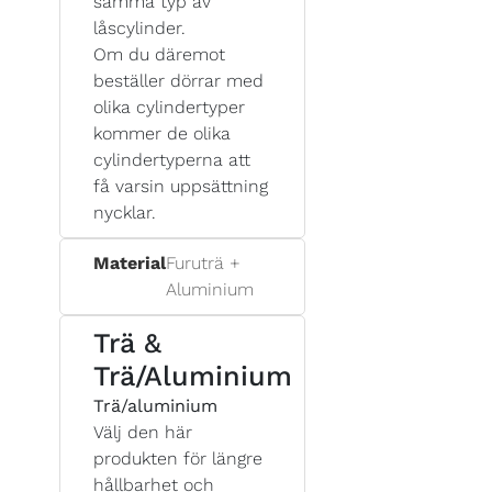
samma typ av
låscylinder.
Om du däremot
beställer dörrar med
olika cylindertyper
kommer de olika
cylindertyperna att
få varsin uppsättning
nycklar.
Material
Furuträ +
Aluminium
Trä &
Trä/Aluminium
Trä/aluminium
Välj den här
produkten för längre
hållbarhet och