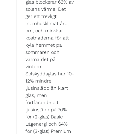
glas blockerar 63% av
solens värme. Det
ger ett trevligt
inomhusklimat året
om, och minskar
kostnaderna för att
kyla hemmet på
sommaren och
värma det på
vintern.
Solskyddsglas har 10-
12% mindre
ljusinsläpp än klart
glas, men
fortfarande ett
ljusinsläpp på 70%
för (2-glas) Basic
Lågenergi och 64%
för (3-glas) Premium