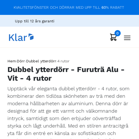
KVALITETSFÖNSTER OCH DÖRRAR MED UPP TILL
60
% RABATT
Upp till 12 års garanti
0
›
›
›
Hem
Dörr
Dubbel ytterdörr
4 rutor
Dubbel ytterdörr - Furuträ Alu -
Vit - 4 rutor
Upptäck vår eleganta dubbel ytterdörr - 4 rutor, som
kombinerar den tidlösa skönheten av trä med den
moderna hållbarheten av aluminium. Denna dörr är
designad för att ge ett varmt och välkomnande
intryck, samtidigt som den erbjuder oöverträffad
styrka och lågt underhåll. Med en stilren antracitgrå
yta får din entré en känsla av sofistikation och