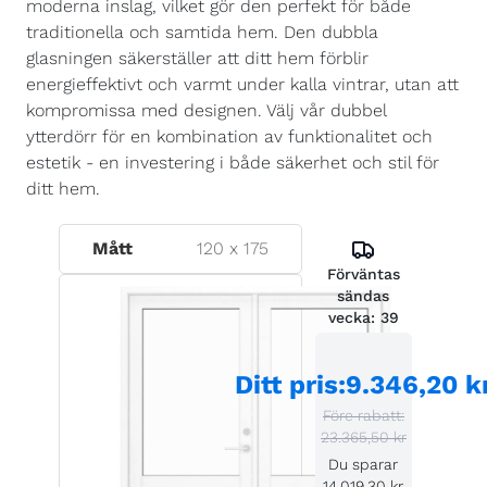
moderna inslag, vilket gör den perfekt för både
traditionella och samtida hem. Den dubbla
glasningen säkerställer att ditt hem förblir
energieffektivt och varmt under kalla vintrar, utan att
kompromissa med designen. Välj vår dubbel
ytterdörr för en kombination av funktionalitet och
estetik - en investering i både säkerhet och stil för
ditt hem.
Mått
120
x
175
Förväntas
sändas
vecka:
39
Ditt pris
:
9.346,20 k
Före rabatt:
23.365,50 kr
Du sparar
14.019,30 kr