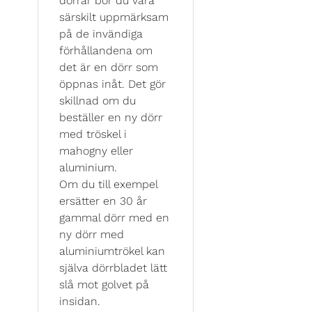
dörrar bör du vara
särskilt uppmärksam
på de invändiga
förhållandena om
det är en dörr som
öppnas inåt. Det gör
skillnad om du
beställer en ny dörr
med tröskel i
mahogny eller
aluminium.
Om du till exempel
ersätter en 30 år
gammal dörr med en
ny dörr med
aluminiumtrökel kan
själva dörrbladet lätt
slå mot golvet på
insidan.