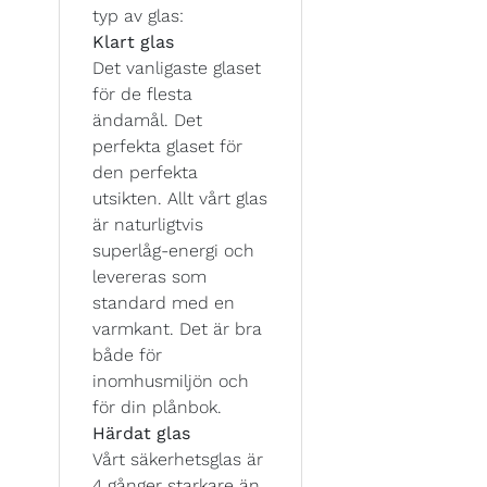
typ av glas:
Klart glas
Det vanligaste glaset
för de flesta
ändamål. Det
perfekta glaset för
den perfekta
utsikten. Allt vårt glas
är naturligtvis
superlåg-energi och
levereras som
standard med en
varmkant. Det är bra
både för
inomhusmiljön och
för din plånbok.
Härdat glas
Vårt säkerhetsglas är
4 gånger starkare än