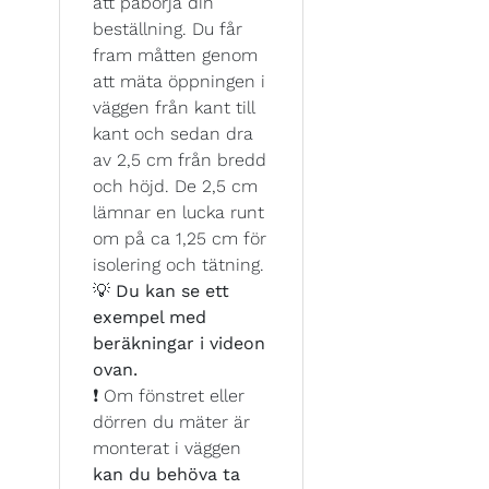
att påbörja din
beställning. Du får
fram måtten genom
att mäta öppningen i
väggen från kant till
kant och sedan dra
av 2,5 cm från bredd
och höjd. De 2,5 cm
lämnar en lucka runt
om på ca 1,25 cm för
isolering och tätning.
💡
Du kan se ett
exempel med
beräkningar i videon
ovan.
❗ Om fönstret eller
dörren du mäter är
monterat i väggen
kan du behöva ta