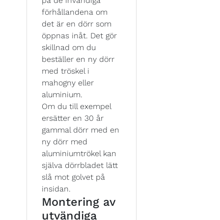
på de invändiga
förhållandena om
det är en dörr som
öppnas inåt. Det gör
skillnad om du
beställer en ny dörr
med tröskel i
mahogny eller
aluminium.
Om du till exempel
ersätter en 30 år
gammal dörr med en
ny dörr med
aluminiumtrökel kan
själva dörrbladet lätt
slå mot golvet på
insidan.
Montering av
utvändiga