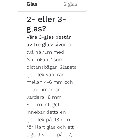
Glas
2 glas
2- eller 3-
glas?
Våra 3-glas består
av tre glasskivor
och
två hålrum med
"varmkant" som
distansbågar. Glasets
tjocklek varierar
mellan 4-6 mm och
hålrummen är
vardera 18 mm.
Sammantaget
innebär detta en
tjocklek på 48 mm
för klart glas och ett
lågt U-värde på 0,7,