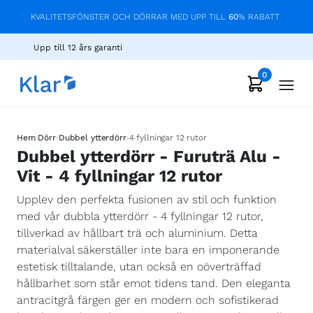
KVALITETSFÖNSTER OCH DÖRRAR MED UPP TILL
60
% RABATT
Upp till 12 års garanti
0
›
›
›
Hem
Dörr
Dubbel ytterdörr
4 fyllningar 12 rutor
Dubbel ytterdörr - Furuträ Alu -
Vit - 4 fyllningar 12 rutor
Upplev den perfekta fusionen av stil och funktion
med vår dubbla ytterdörr - 4 fyllningar 12 rutor,
tillverkad av hållbart trä och aluminium. Detta
materialval säkerställer inte bara en imponerande
estetisk tilltalande, utan också en oöverträffad
hållbarhet som står emot tidens tand. Den eleganta
antracitgrå färgen ger en modern och sofistikerad