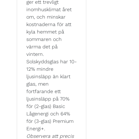
ger ett trevligt
inomhusklimat året
om, och minskar
kostnaderna för att
kyla hemmet på
sommaren och
värma det på
vintern.
Solskyddsglas har 10-
12% mindre
ljusinsläpp än klart
glas, men
fortfarande ett
ljusinsläpp på 70%
för (2-glas) Basic
Lågenergi och 64%
för (3-glas) Premium
Energi+.
Observera att precis