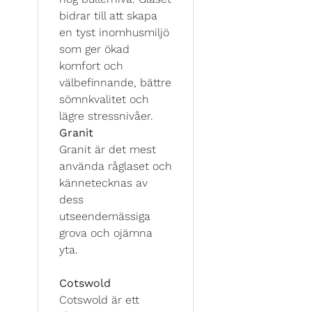
bidrar till att skapa
en tyst inomhusmiljö
som ger ökad
komfort och
välbefinnande, bättre
sömnkvalitet och
lägre stressnivåer.
Granit
Granit är det mest
använda råglaset och
kännetecknas av
dess
utseendemässiga
grova och ojämna
yta.
Cotswold
Cotswold är ett