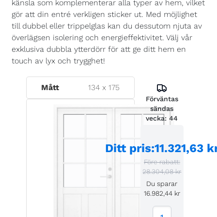
känsla som komplementerar alla typer av hem, vilket
gör att din entré verkligen sticker ut. Med möjlighet
till dubbel eller trippelglas kan du dessutom njuta av
överlägsen isolering och energieffektivitet. Välj vår
exklusiva dubbla ytterdörr för att ge ditt hem en
touch av lyx och trygghet!
Mått
134
x
175
Förväntas
sändas
vecka:
44
Ditt pris
:
11.321,63 k
Före rabatt:
28.304,08 kr
Du sparar
16.982,44 kr