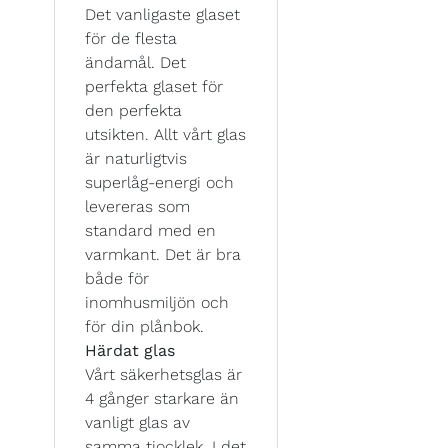
Det vanligaste glaset
för de flesta
ändamål. Det
perfekta glaset för
den perfekta
utsikten. Allt vårt glas
är naturligtvis
superlåg-energi och
levereras som
standard med en
varmkant. Det är bra
både för
inomhusmiljön och
för din plånbok.
Härdat glas
Vårt säkerhetsglas är
4 gånger starkare än
vanligt glas av
samma tjocklek. I det