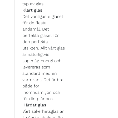
typ av glas:
Klart glas
Det vanligaste glaset
för de flesta
ändamål. Det
perfekta glaset för
den perfekta
utsikten. Allt vårt glas
är naturligtvis
superlåg-energi och
levereras som
standard med en
varmkant. Det är bra
både för
inomhusmiljön och
för din plånbok.
Härdat glas
Vårt säkerhetsglas är
4 gånger starkare än