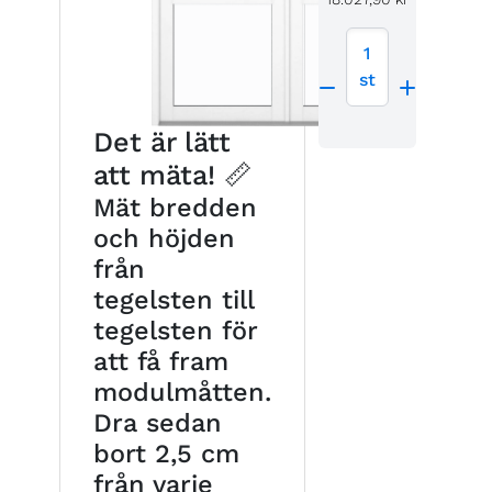
1
st
Det är lätt
att mäta! 📏
Mät bredden
och höjden
från
tegelsten till
tegelsten för
att få fram
modulmåtten.
Dra sedan
bort 2,5 cm
från varje