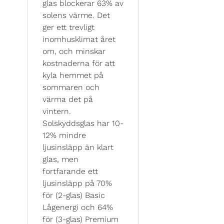
glas blockerar 63% av
solens värme. Det
ger ett trevligt
inomhusklimat året
om, och minskar
kostnaderna för att
kyla hemmet på
sommaren och
värma det på
vintern.
Solskyddsglas har 10-
12% mindre
ljusinsläpp än klart
glas, men
fortfarande ett
ljusinsläpp på 70%
för (2-glas) Basic
Lågenergi och 64%
för (3-glas) Premium