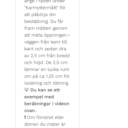
ange i fälten under
"Karmyttermått" för
att påbörja din
beställning. Du får
fram måtten genom
att mäta öppningen i
väggen från kant till
kant och sedan dra
av 2,5 cm från bredd
och höjd. De 2,5 cm
lämnar en lucka runt
om på ca 1,25 cm för
isolering och tätning.
💡
Du kan se ett
exempel med
beräkningar i videon
ovan.
❗ Om fönstret eller
dörren du mäter är