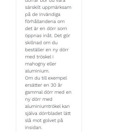
dörrar bör du vara
särskilt uppmärksam
på de invändiga
förhållandena om
det är en dörr som
öppnas inåt. Det gör
skillnad om du
beställer en ny dörr
med tröskel i
mahogny eller
aluminium.
Om du till exempel
ersätter en 30 år
gammal dörr med en
ny dörr med
aluminiumtrökel kan
själva dörrbladet lätt
slå mot golvet på
insidan.