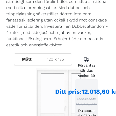
samtidigt som den förblir tidlös och lätt att matcha
med olika inredningsstilar. Med dubbel och
trippelglasning säkerställer dörren inte bara
fantastisk isolering utan också skydd mot oönskade
väderförhållanden. Investera i en Dubbel altandörr -
4 rutor (med sidoljus) och njut av en vacker,
funktionell lösning som förhöjer både din bostads
estetik och energieffektivitet.
Mått
120
x
175
Förväntas
sändas
vecka:
39
Ditt pris
:
12.018,60 k
Före rabatt:
30.046,50 kr
Du sparar
18.027,90 kr