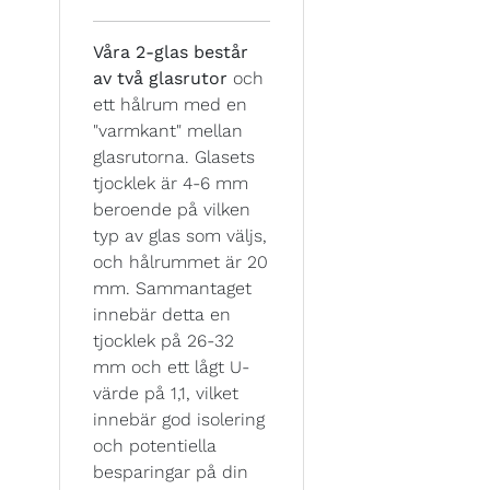
Våra 2-glas består
av två glasrutor
och
ett hålrum med en
"varmkant" mellan
glasrutorna. Glasets
tjocklek är 4-6 mm
beroende på vilken
typ av glas som väljs,
och hålrummet är 20
mm. Sammantaget
innebär detta en
tjocklek på 26-32
mm och ett lågt U-
värde på 1,1, vilket
innebär god isolering
och potentiella
besparingar på din