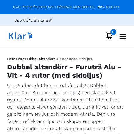
KVALITETSFÖNSTER OCH DÖRRAR MED UPP TILL
60
% RABATT
Upp till 12 års garanti
0
›
›
›
Hem
Dörr
Dubbel altandörr
4 rutor (med sidoljus)
Dubbel altandörr - Furuträ Alu -
Vit - 4 rutor (med sidoljus)
Uppgradera ditt hem med vår stiliga Dubbel
altandörr - 4 rutor (med sidoljus) i en klassisk vit
nyans. Denna altandörr kombinerar funktionalitet
och elegans, vilket gör den till ett utmärkt val för att
ge ditt hem en ljus och modern känsla. Den vita
färgen reflekterar ljus och skapar en öppen
atmosfär, idealisk för att släppa in solens strålar