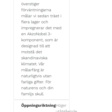
överstiger
förväntningarna
målar vi sedan träet i
flera lager och
impregnerar det med
en AkzoNobel 3-
komponent, som är
designad till att
motstå det
skandinaviska
klimatet. Vår
målarfärg är
naturligtvis utan
farliga gifter. För
naturens och din
familjs skull.
Öppningsriktning
Höger
utåtgående