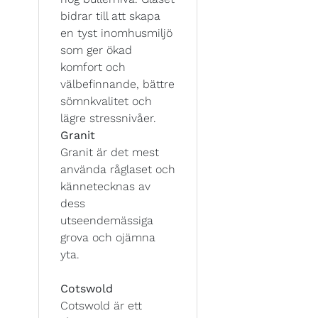
bidrar till att skapa
en tyst inomhusmiljö
som ger ökad
komfort och
välbefinnande, bättre
sömnkvalitet och
lägre stressnivåer.
Granit
Granit är det mest
använda råglaset och
kännetecknas av
dess
utseendemässiga
grova och ojämna
yta.
Cotswold
Cotswold är ett