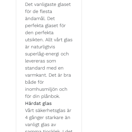
Det vanligaste glaset
för de flesta
ändamål. Det
perfekta glaset för
den perfekta
utsikten. Allt vårt glas
är naturligtvis
superlåg-energi och
levereras som
standard med en
varmkant. Det är bra
både för
inomhusmiljön och
för din plånbok.
Härdat glas
Vårt säkerhetsglas är
4 gånger starkare än
vanligt glas av
samma tjocklek. I det