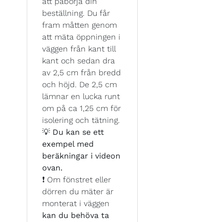
att påbörja din
beställning. Du får
fram måtten genom
att mäta öppningen i
väggen från kant till
kant och sedan dra
av 2,5 cm från bredd
och höjd. De 2,5 cm
lämnar en lucka runt
om på ca 1,25 cm för
isolering och tätning.
💡
Du kan se ett
exempel med
beräkningar i videon
ovan.
❗ Om fönstret eller
dörren du mäter är
monterat i väggen
kan du behöva ta