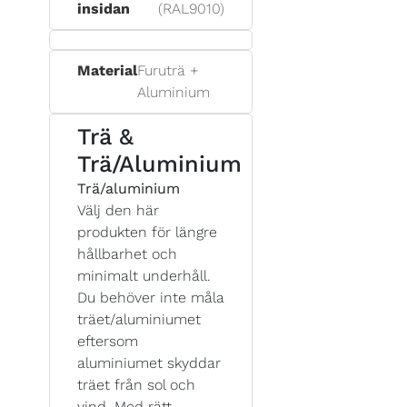
insidan
(RAL9010)
Material
Furuträ +
Aluminium
Trä &
Trä/Aluminium
Trä/aluminium
Välj den här
produkten för längre
hållbarhet och
minimalt underhåll.
Du behöver inte måla
träet/aluminiumet
eftersom
aluminiumet skyddar
träet från sol och
vind. Med rätt