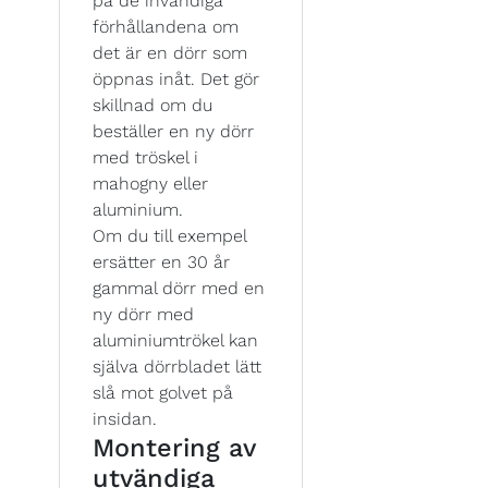
på de invändiga
förhållandena om
det är en dörr som
öppnas inåt. Det gör
skillnad om du
beställer en ny dörr
med tröskel i
mahogny eller
aluminium.
Om du till exempel
ersätter en 30 år
gammal dörr med en
ny dörr med
aluminiumtrökel kan
själva dörrbladet lätt
slå mot golvet på
insidan.
Montering av
utvändiga