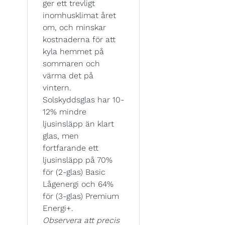
ger ett trevligt
inomhusklimat året
om, och minskar
kostnaderna för att
kyla hemmet på
sommaren och
värma det på
vintern.
Solskyddsglas har 10-
12% mindre
ljusinsläpp än klart
glas, men
fortfarande ett
ljusinsläpp på 70%
för (2-glas) Basic
Lågenergi och 64%
för (3-glas) Premium
Energi+.
Observera att precis