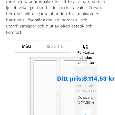
med två rutor är idealisk för att föra in naturen och
ljuset, vilket gör den till det perfekta valet för varje
hem. Välj vår eleganta altandörr för att skapa en
harmonisk övergång mellan inomhus- och
utomhusmiljöer och njut av både estetik och
komfort!
Mått
120
x
175
Förväntas
sändas
vecka:
39
Ditt pris
:
8.114,53 kr
Före rabatt:
20.286,33 kr
Du sparar
12.171,80 kr