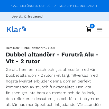
KVALITETSFÖNSTER OCH DÖRRAR MED UPP TILL
60
% RABATT
Upp till 12 års garanti
0
›
›
›
Hem
Dörr
Dubbel altandörr
2 rutor
Dubbel altandörr - Furuträ Alu -
Vit - 2 rutor
Ge ditt hem en fräsch och ljus atmosfär med vår
Dubbel altandörr - 2 rutor i vit färg. Tillverkad med
högsta kvalitet erbjuder denna dörr en perfekt
kombination av stil och funktionalitet. Den vita
finishen ger inte bara en modern och tidlös look,
den reflekterar dessutom ljus och får ditt utrymme
att kännas mer öppet och inbjudande. Vår altandörr