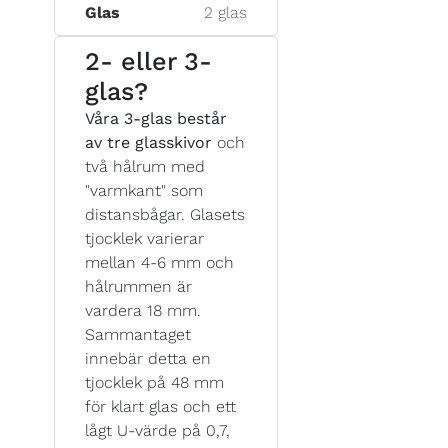
Glas
2 glas
2- eller 3-
glas?
Våra 3-glas består
av tre glasskivor
och
två hålrum med
"varmkant" som
distansbågar. Glasets
tjocklek varierar
mellan 4-6 mm och
hålrummen är
vardera 18 mm.
Sammantaget
innebär detta en
tjocklek på 48 mm
för klart glas och ett
lågt U-värde på 0,7,