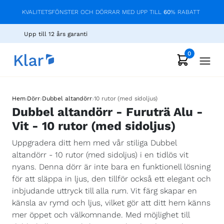
KVALITETSFÖNSTER OCH DÖRRAR MED UPP TILL
60
% RABATT
Upp till 12 års garanti
0
›
›
›
Hem
Dörr
Dubbel altandörr
10 rutor (med sidoljus)
Dubbel altandörr - Furuträ Alu -
Vit - 10 rutor (med sidoljus)
Uppgradera ditt hem med vår stiliga Dubbel
altandörr - 10 rutor (med sidoljus) i en tidlös vit
nyans. Denna dörr är inte bara en funktionell lösning
för att släppa in ljus, den tillför också ett elegant och
inbjudande uttryck till alla rum. Vit färg skapar en
känsla av rymd och ljus, vilket gör att ditt hem känns
mer öppet och välkomnande. Med möjlighet till