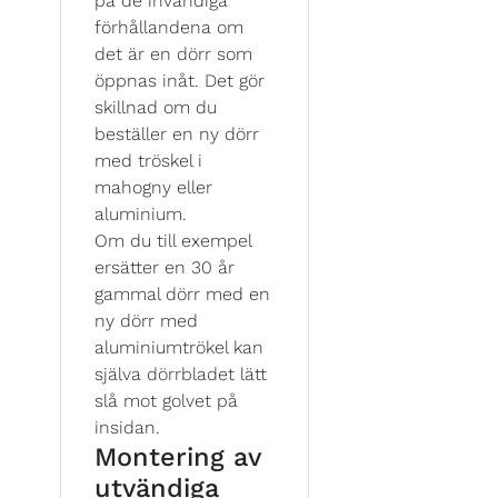
på de invändiga
förhållandena om
det är en dörr som
öppnas inåt. Det gör
skillnad om du
beställer en ny dörr
med tröskel i
mahogny eller
aluminium.
Om du till exempel
ersätter en 30 år
gammal dörr med en
ny dörr med
aluminiumtrökel kan
själva dörrbladet lätt
slå mot golvet på
insidan.
Montering av
utvändiga