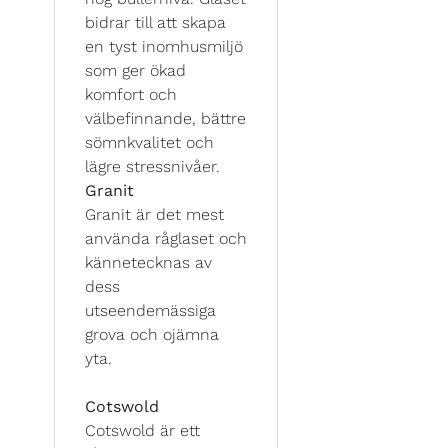
bidrar till att skapa
en tyst inomhusmiljö
som ger ökad
komfort och
välbefinnande, bättre
sömnkvalitet och
lägre stressnivåer.
Granit
Granit är det mest
använda råglaset och
kännetecknas av
dess
utseendemässiga
grova och ojämna
yta.
Cotswold
Cotswold är ett