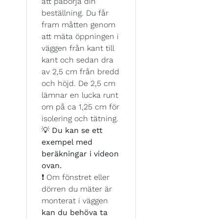
att påbörja din
beställning. Du får
fram måtten genom
att mäta öppningen i
väggen från kant till
kant och sedan dra
av 2,5 cm från bredd
och höjd. De 2,5 cm
lämnar en lucka runt
om på ca 1,25 cm för
isolering och tätning.
💡
Du kan se ett
exempel med
beräkningar i videon
ovan.
❗ Om fönstret eller
dörren du mäter är
monterat i väggen
kan du behöva ta