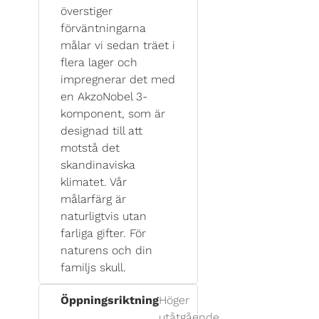
överstiger
förväntningarna
målar vi sedan träet i
flera lager och
impregnerar det med
en AkzoNobel 3-
komponent, som är
designad till att
motstå det
skandinaviska
klimatet. Vår
målarfärg är
naturligtvis utan
farliga gifter. För
naturens och din
familjs skull.
Öppningsriktning
Höger
utåtgående