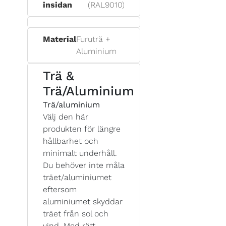
insidan
(RAL9010)
Material
Furuträ +
Aluminium
Trä &
Trä/Aluminium
Trä/aluminium
Välj den här
produkten för längre
hållbarhet och
minimalt underhåll.
Du behöver inte måla
träet/aluminiumet
eftersom
aluminiumet skyddar
träet från sol och
vind. Med rätt