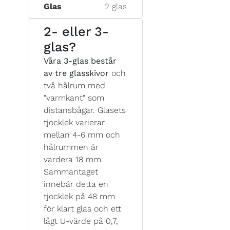
Glas
2 glas
2- eller 3-
glas?
Våra 3-glas består
av tre glasskivor
och
två hålrum med
"varmkant" som
distansbågar. Glasets
tjocklek varierar
mellan 4-6 mm och
hålrummen är
vardera 18 mm.
Sammantaget
innebär detta en
tjocklek på 48 mm
för klart glas och ett
lågt U-värde på 0,7,