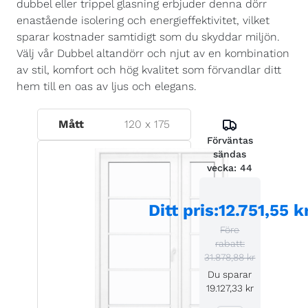
dubbel eller trippel glasning erbjuder denna dörr
enastående isolering och energieffektivitet, vilket
sparar kostnader samtidigt som du skyddar miljön.
Välj vår Dubbel altandörr och njut av en kombination
av stil, komfort och hög kvalitet som förvandlar ditt
hem till en oas av ljus och elegans.
Mått
120
x
175
Förväntas
sändas
vecka:
44
Ditt pris
:
12.751,55 k
Före
rabatt:
31.878,88 kr
Du sparar
19.127,33 kr