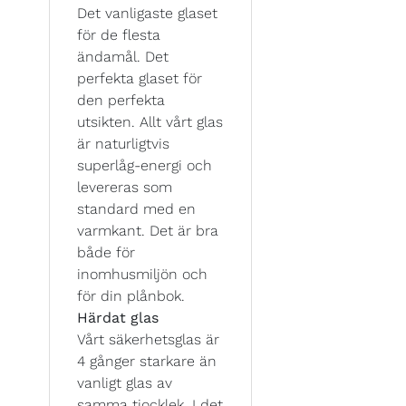
Det vanligaste glaset
för de flesta
ändamål. Det
perfekta glaset för
den perfekta
utsikten. Allt vårt glas
är naturligtvis
superlåg-energi och
levereras som
standard med en
varmkant. Det är bra
både för
inomhusmiljön och
för din plånbok.
Härdat glas
Vårt säkerhetsglas är
4 gånger starkare än
vanligt glas av
samma tjocklek. I det