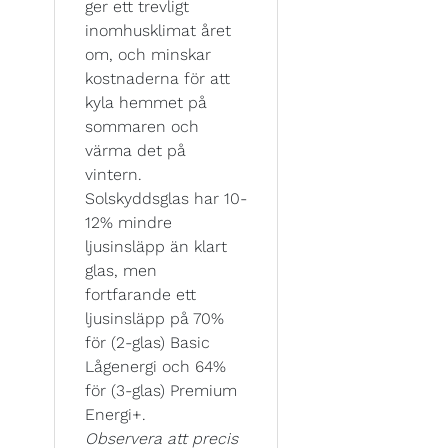
ger ett trevligt
inomhusklimat året
om, och minskar
kostnaderna för att
kyla hemmet på
sommaren och
värma det på
vintern.
Solskyddsglas har 10-
12% mindre
ljusinsläpp än klart
glas, men
fortfarande ett
ljusinsläpp på 70%
för (2-glas) Basic
Lågenergi och 64%
för (3-glas) Premium
Energi+.
Observera att precis