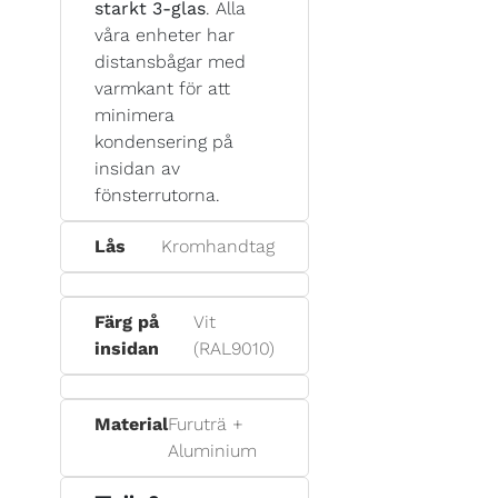
starkt 3-glas
. Alla
våra enheter har
distansbågar med
varmkant för att
minimera
kondensering på
insidan av
fönsterrutorna.
Lås
Kromhandtag
Färg på
Vit
insidan
(RAL9010)
Material
Furuträ +
Aluminium