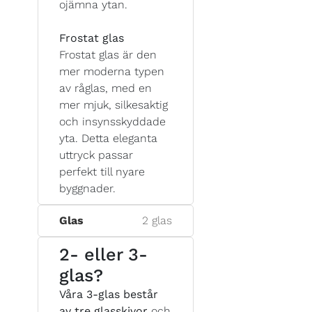
ojämna ytan.
Frostat glas
Frostat glas är den
mer moderna typen
av råglas, med en
mer mjuk, silkesaktig
och insynsskyddade
yta. Detta eleganta
uttryck passar
perfekt till nyare
byggnader.
Glas
2 glas
2- eller 3-
glas?
Våra 3-glas består
av tre glasskivor
och