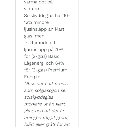
värma det på
vintern.
Solskyddsglas har 10-
12% mindre
ljusinsläpp än klart
glas, men
fortfarande ett
ljusinsläpp på 70%
för (2-glas) Basic
Lågenergi och 64%
för (3-glas) Premium
Energi+.
Observera att precis
som solglasögon ser
solskyddsglas
mörkare ut än klart
glas, och att det är
aningen färgat grönt,
blått eller grått för att