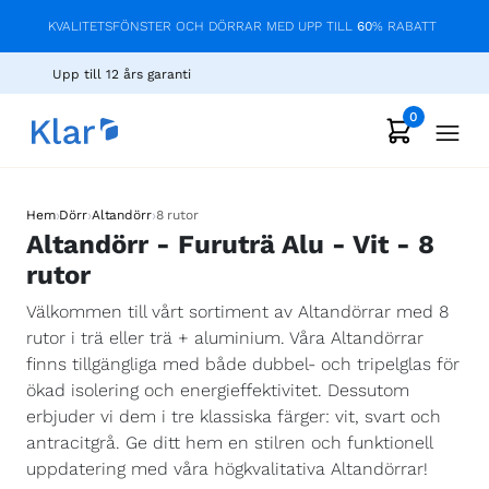
KVALITETSFÖNSTER OCH DÖRRAR MED UPP TILL
60
% RABATT
Upp till 12 års garanti
0
›
›
›
Hem
Dörr
Altandörr
8 rutor
Altandörr - Furuträ Alu - Vit - 8
rutor
Välkommen till vårt sortiment av Altandörrar med 8
rutor i trä eller trä + aluminium. Våra Altandörrar
finns tillgängliga med både dubbel- och tripelglas för
ökad isolering och energieffektivitet. Dessutom
erbjuder vi dem i tre klassiska färger: vit, svart och
antracitgrå. Ge ditt hem en stilren och funktionell
uppdatering med våra högkvalitativa Altandörrar!